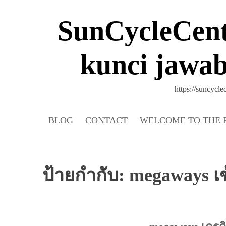
Skip
to
SunCycleCent
content
kunci jawab
https://suncyc
BLOG
CONTACT
WELCOME TO THE 
ป้ายกำกับ:
megaways เข