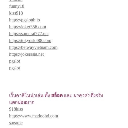
funny18
kiss918
https://pgslotth.io
https://joker356.com
https://samurai777.net
https://tokyoslot88.com
https://betwayvietnam.com
https://jokerasia.net
pgslot
pgslot
เว็บคาสิโนน่าเล่น ทั้ง
สล็อต
และ
บาคาร่า
ตึงจริง
แตกบ่อยมาก
918kiss
https://www.madoohd.com
sagame