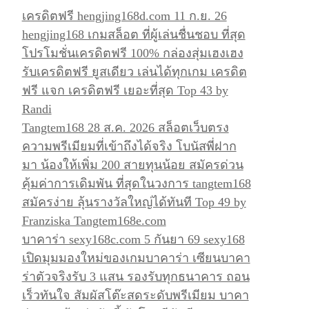
เครดิตฟรี hengjing168d.com 11 ก.ย. 26
hengjing168 เกมสล็อต ที่ผู้เล่นชื่นชอบ ที่สุด
โปรโมชั่นเครดิตฟรี 100% กล่องสุ่มเฮงเฮง
รับเครดิตฟรี ยูสเดียว เล่นได้ทุกเกม เครดิต
ฟรี แจก เครดิตฟรี เยอะที่สุด Top 43 by
Randi
Tangtem168 28 ส.ค. 2026 สล็อตเว็บตรง
ความพรีเมียมที่เข้าถึงได้จริง โบนัสพี่ฝาก
มา น้องให้เพิ่ม 200 สายทุนน้อย สมัครด่วน
คุ้มค่าการเดิมพัน ที่สุดในวงการ tangtem168
สมัครง่าย ลุ้นรางวัลใหญ่ได้ทันที Top 49 by
Franziska Tangtem168e.com
บาคาร่า sexy168c.com 5 กันยา 69 sexy168
เปิดมุมมองใหม่ของเกมบาคาร่า เซียนบาคา
ร่าตัวจริงรับ 3 แสน รองรับทุกธนาคาร ถอน
เร็วทันใจ สัมผัสโต๊ะสดระดับพรีเมียม บาคา