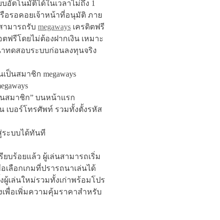
อัตโนมัติได้ในเวลาไม่ถึง 1
ือรอคอยเจ้าหน้าที่อนุมัติ ภาย
งสามารถรับ
megaways
เครดิตฟรี
อตฟรีโดยไม่ต้องฝากเงิน เหมาะ
รถนาทดสอบระบบก่อนลงทุนจริง
นเป็นสมาชิก megaways
megaways
เป็นสมาชิก” บนหน้าแรก
น เบอร์โทรศัพท์ รวมทั้งตั้งรหัส
ู่ระบบได้ทันที
รียบร้อยแล้ว ผู้เล่นสามารถเริ่ม
่อเลือกเกมที่ปรารถนาเล่นได้
้งผู้เล่นใหม่รวมทั้งเก่าพร้อมโปร
เพื่อเพิ่มความคุ้มราคาสำหรับ