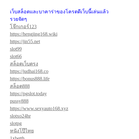
เว็บสล็อตและบาคาร่าของโครตดีเว็บนี้เล่นแล้ว
รวยจัดๆ
โจ๊กเกอร์123
https://hengjing168.wiki
https://jin55.net
slot99
slot66
สล็อตเว็บตรง
https://judhai168.co
https://bonus888.life
สล็อต888
https://pgslot.today
pussy888
https://www.sexyauto168.xyz
slotxo24hr
slotpg
หนังโป๊ไทย
1xbetth