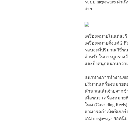
ระบบ megaways ดำเนิ
ง่าย
เครื่องหมายในแต่ละร
เครื่องหมายตั้งแต่ 2 ถ
รอบจะมีปริมาณวิธีช
สำหรับในการถูกรางวัลมี
และยิ่งสนุกสนานกว่า
แนวทางการทำงานขอ
ปริมาณเครื่องหมายต่อ
คำนวณเส้นจ่ายจากซ
เมื่อชนะ เครื่องหมาย
ใหม่ (Cascading Reels)
สามารถกำเนิดฟีเจอร์ต
เกม megaways ยอดนิยม