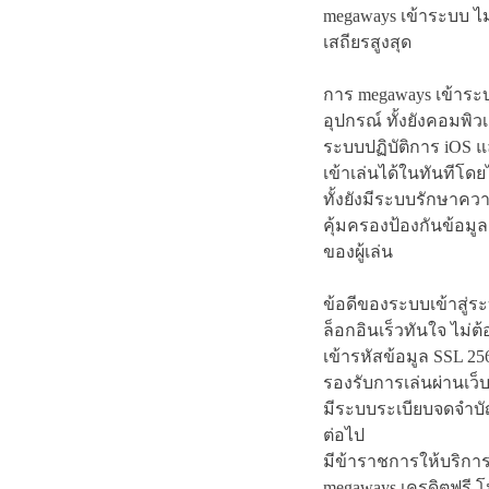
megaways เข้าระบบ ไม
เสถียรสูงสุด
การ megaways เข้าระบบ
อุปกรณ์ ทั้งยังคอมพิว
ระบบปฏิบัติการ iOS แ
เข้าเล่นได้ในทันทีโด
ทั้งยังมีระบบรักษาค
คุ้มครองป้องกันข้อมู
ของผู้เล่น
ข้อดีของระบบเข้าสู่ร
ล็อกอินเร็วทันใจ ไม่
เข้ารหัสข้อมูล SSL 2
รองรับการเล่นผ่านเว็
มีระบบระเบียบจดจำบัญ
ต่อไป
มีข้าราชการให้บริกา
megaways เครดิตฟรี โป