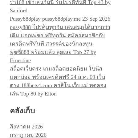
ร่า168 เข้าเล่นวันนี้ รับโปรดีทันที Top 43 by
Sanford
Pussy888play pussy888play.me 23 Sep 2026
pussy888 โปรคุ้มทุกวัน เล่นสนุกได้มากกว่า
เดิม แจกเพชร ฟรีทุกวัน สมัครสมาชิกกับ
เครดิตฟรีทันที สวรรค์ของนักลงทุน
พุซซี่888 พร้อมแล้ว ลุยเลย Top 27 by
Ernestine
สล็อตเว็บตรง เกมสล็อตยอดนิยม โบนัส
แตกบ่อย พร้อมเครดิตฟรี 24 ส.ค. 69 เว็บ
ตรง 188bets4.com คาสิโน เว็บแม่ ทดลอง
เล่น Top 80 by Elton
คลังเก็บ
สิงหาคม 2026
กรกฎาคม 2026