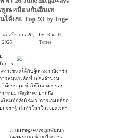
ตฟรี 26 June megaways
นพูดเหมือนกันอินเท
นได้เลย Top 93 by Inge
พฤศจิกายน 20,
by
Ronald
2025
Torres
กม
รับการ
งทางชนะให้กับผู้เล่นมากยิ่งกว่า
กการหมุนวงล้อที่แปลงจำนวน
ีลได้แบบสุ่ม ทำให้ในแต่ละรอบ
ารชนะ (Paylines) มากถึง
็นสิ่งใหม่ที่กลับโฉมวงการเกมสล็อต
นิยมจากผู้เล่นทั่วโลกในระยะเวลา
ระบบ megaways ถูกพัฒนา
โดยค่ายเกมชั้นหนึ่งอย่าง