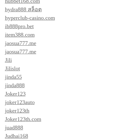
hubbet168.com
hydra888 สล็อต
hyperclub-casino.com
ib888pro.bet
item388.com
jaosua777.me
jaosua777.me
Jili
Jilislot
jinda55
jinda888
Joker123
joker123auto
joker123th
Joker123th.com
juad888
Judhai168