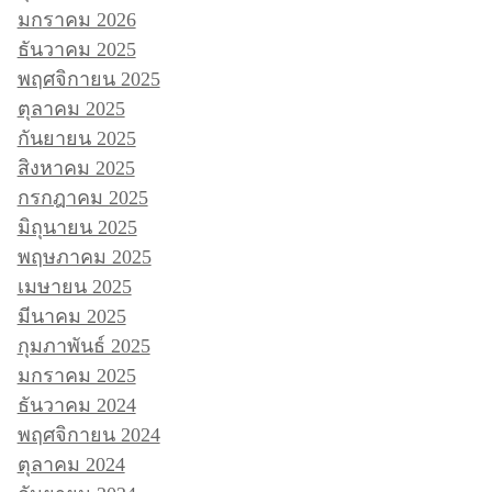
มกราคม 2026
ธันวาคม 2025
พฤศจิกายน 2025
ตุลาคม 2025
กันยายน 2025
สิงหาคม 2025
กรกฎาคม 2025
มิถุนายน 2025
พฤษภาคม 2025
เมษายน 2025
มีนาคม 2025
กุมภาพันธ์ 2025
มกราคม 2025
ธันวาคม 2024
พฤศจิกายน 2024
ตุลาคม 2024