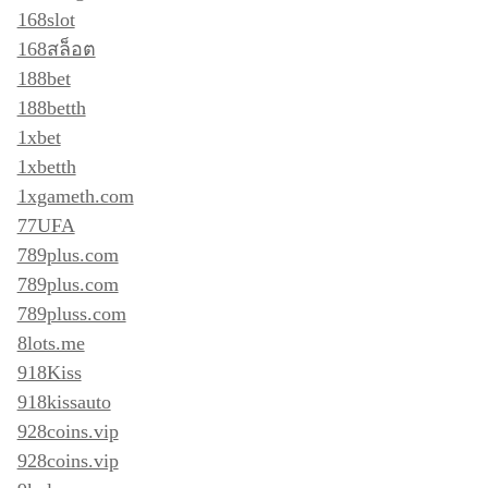
168slot
168สล็อต
188bet
188betth
1xbet
1xbetth
1xgameth.com
77UFA
789plus.com
789plus.com
789pluss.com
8lots.me
918Kiss
918kissauto
928coins.vip
928coins.vip