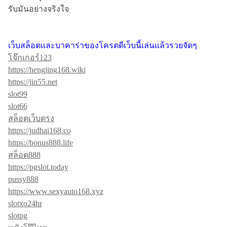
รับมันอย่างจริงใจ
เว็บสล็อตและบาคาร่าของโครตดีเว็บนี้เล่นแล้วรวยจัดๆ
โจ๊กเกอร์123
https://hengjing168.wiki
https://jin55.net
slot99
slot66
สล็อตเว็บตรง
https://judhai168.co
https://bonus888.life
สล็อต888
https://pgslot.today
pussy888
https://www.sexyauto168.xyz
slotxo24hr
slotpg