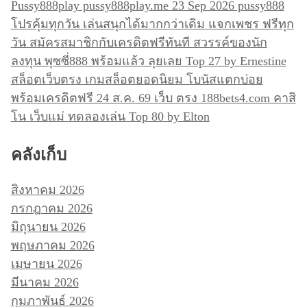
Pussy888play pussy888play.me 23 Sep 2026 pussy888
โปรคุ้มทุกวัน เล่นสนุกได้มากกว่าเดิม แจกเพชร ฟรีทุก
วัน สมัครสมาชิกกับเครดิตฟรีทันที สวรรค์ของนัก
ลงทุน พุซซี่888 พร้อมแล้ว ลุยเลย Top 27 by Ernestine
สล็อตเว็บตรง เกมสล็อตยอดนิยม โบนัสแตกบ่อย
พร้อมเครดิตฟรี 24 ส.ค. 69 เว็บ ตรง 188bets4.com คาสิ
โน เว็บแม่ ทดลองเล่น Top 80 by Elton
คลังเก็บ
สิงหาคม 2026
กรกฎาคม 2026
มิถุนายน 2026
พฤษภาคม 2026
เมษายน 2026
มีนาคม 2026
กุมภาพันธ์ 2026