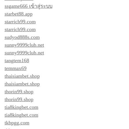
ssgame666 เข้าสู่ระบบ
starbet88.app
starrich99.com
starrich99.com
sudyod888s.com
sunny9999club.net
sunny9999club.net
tangtem168
temmax69
thaisiambet.shop
thaisiambet.shop
thorin99.shop
thorin99.shop
tia8kingbet.com
tia8kingbet.com
tkbpgg.com