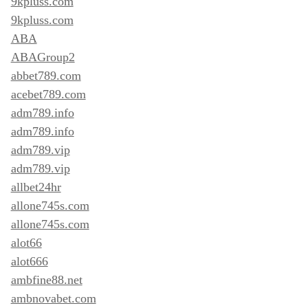
9kpluss.com
9kpluss.com
ABA
ABAGroup2
abbet789.com
acebet789.com
adm789.info
adm789.info
adm789.vip
adm789.vip
allbet24hr
allone745s.com
allone745s.com
alot66
alot666
ambfine88.net
ambnovabet.com