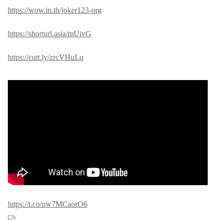
https://wow.in.th/joker123-org
https://shorturl.asia/mUivG
https://cutt.ly/zrcVHuLq
https://t.co/nw7MCaorO6