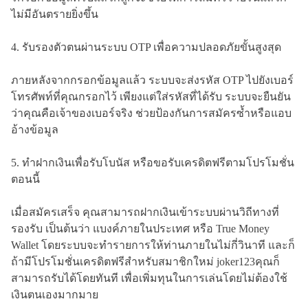
ไม่มีอันตรายยิ่งขึ้น
4. รับรองตัวตนผ่านระบบ OTP เพื่อความปลอดภัยขั้นสูงสุด
ภายหลังจากกรอกข้อมูลแล้ว ระบบจะส่งรหัส OTP ไปยังเบอร์
โทรศัพท์ที่คุณกรอกไว้ เพียงแต่ใส่รหัสที่ได้รับ ระบบจะยืนยัน
ว่าคุณคือเจ้าของเบอร์จริง ช่วยป้องกันการสมัครซ้ำหรือแอบ
อ้างข้อมูล
5. ทำฝากเงินเพื่อรับโบนัส หรือขอรับเครดิตฟรีตามโปรโมชั่น
ตอนนี้
เมื่อสมัครเสร็จ คุณสามารถฝากเงินเข้าระบบผ่านวิถีทางที่
รองรับ เป็นต้นว่า แบงค์ภายในประเทศ หรือ True Money
Wallet โดยระบบจะทำรายการให้ท่านภายในไม่กี่วินาที และก็
ถ้ามีโปรโมชั่นเครดิตฟรีสำหรับสมาชิกใหม่ joker123คุณก็
สามารถรับได้โดยทันที เพื่อเพิ่มทุนในการเล่นโดยไม่ต้องใช้
เงินตนเองมากมาย