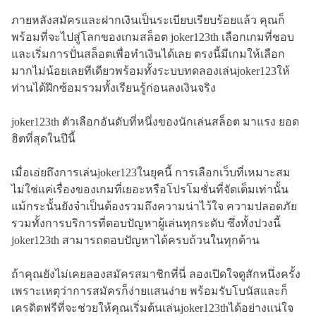
ภายหลังสมัครและฝากเงินเป็นระเบียบเรียบร้อยแล้ว คุณก็
พร้อมที่จะไปสู่โลกของเกมสล็อต joker123th เลือกเกมที่ชอบ
และเริ่มการปั่นสล็อตเพื่อทำเงินได้เลย ตรงนี้มีเกมให้เลือก
มากไม่น้อยเลยทีเดียวพร้อมทั้งระบบทดลองเล่นjoker123ให้
ท่านได้ฝึกซ้อมรวมทั้งเรียนรู้ก่อนลงเงินจริง
joker123th ตัวเลือกอันดับที่หนึ่งของนักเล่นสล็อต มาแรง ยอด
ฮิตที่สุดในปีนี้
เมื่อเอ่ยถึงการเล่นjoker123ในยุคนี้ การเลือกเว็บที่เหมาะสม
ไม่ใช่แค่เรื่องของเกมที่เยอะหรือโปรโมชั่นที่จัดเต็มเท่านั้น
แม้กระนั้นยังจำเป็นต้องรวมถึงความน่าไว้ใจ ความปลอดภัย
รวมทั้งการบริการที่ตอบปัญหาผู้เล่นทุกระดับ ซึ่งทั้งปวงนี้
joker123th สามารถตอบปัญหาได้ครบถ้วนในทุกด้าน
ถ้าคุณยังไม่เคยลองสมัครสมาชิกที่นี่ ลองเปิดใจดูสักหนึ่งครั้ง
เพราะเหตุว่าการสมัครก็ง่ายแสนง่าย พร้อมรับโบนัสและก็
เครดิตฟรีที่จะช่วยให้คุณเริ่มต้นเล่นjoker123thได้อย่างแน่ใจ