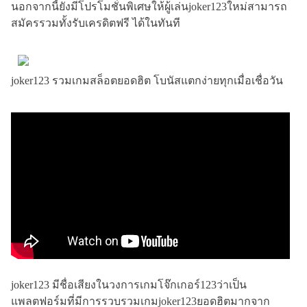
นอกจากนี้ยังมีโปรโมชั่นพิเศษให้ผู้เล่นjoker123ใหม่สามารถ
สมัครรวมทั้งรับเครดิตฟรี ได้ในทันที
joker123 รวมเกมสล็อตยอดฮิต โบนัสแตกง่ายทุกเมื่อเชื่อวัน
joker123 มีชื่อเสียงในวงการเกมโจ๊กเกอร์123ว่าเป็น
แพลตฟอร์มที่มีการรวบรวมเกมjoker123ยอดฮิตมากจาก