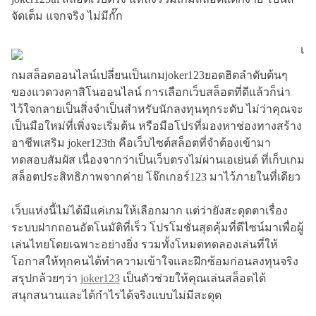
จัดเต็ม แจกจริง ไม่มีกั๊ก
เ
กมสล็อตออนไลน์เปลี่ยนเป็นเกมjoker123ยอดฮิตลำดับต้นๆ
ของแวดวงคาสิโนออนไลน์ การเลือกเว็บสล็อตที่ดีแล้วก็น่า
ไว้ใจกลายเป็นสิ่งจำเป็นสำหรับนักลงทุนทุกระดับ ไม่ว่าคุณจะ
เป็นมือใหม่ที่เพิ่งจะเริ่มต้น หรือมือโปรที่มองหาช่องทางสร้าง
อาชีพเสริม joker123th คือเว็บไซต์สล็อตที่จำต้องเข้ามา
ทดสอบสัมผัส เนื่องจากว่าเป็นเว็บตรงไม่ผ่านเอเย่นต์ ที่เก็บเกม
สล็อตประสิทธิภาพจากค่าย โจ๊กเกอร์123 มาไว้ภายในที่เดียว
เว็บแห่งนี้ไม่ได้มีแค่เกมให้เลือกมาก แต่ว่ายังสะดุดตาเรื่อง
ระบบฝากถอนอัตโนมัติที่เร็ว โปรโมชั่นสุดคุ้มที่ดีไซน์มาเพื่อผู้
เล่นไทยโดยเฉพาะอย่างยิ่ง รวมทั้งโหมดทดลองเล่นที่ให้
โอกาสให้ทุกคนได้ทำความเข้าใจและฝึกซ้อมก่อนลงทุนจริง
สรุปกล้วยๆว่า
joker123
เป็นตัวช่วยให้คุณเล่นสล็อตได้
สนุกสนานและได้กำไรได้จริงแบบไม่มีสะดุด