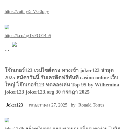
https://cutt.ly/5rVG0ppy
https://t.co/hgTvFOEBbS
…
โจ๊กเกอร์123 เวปไซต์ตรง ทางเข้า joker123 ล่าสุด
2025 สมัครวันนี้ รับเครดิตฟรีทันที casino online เว็บ
ใหญ่ โจ๊กเกอร์123 ทดลองเล่น Top 95 by Wilhemina
joker123 joker123.org 30 กรกฎา 2025
Joker123
พฤษภาคม 27, 2025
by
Ronald Torres
joker123th สล็อตเว็บตรง แหล่งรวมเกมสล็อตแตกง่าย โบนัส