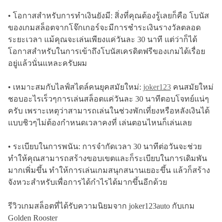
• โอกาสสำหรับการทำเงินยังมี: สิ่งที่คุณต้องรู้เลยก็คือ โบนัส
ของเกมสล็อตจากโจ๊กเกอร์จะมีการชำระเงินรางวัลตลอด
ระยะเวลา แม้คุณจะเล่นเพียงแค่วันละ 30 นาที แต่ว่าก็ได้
โอกาสสำหรับในการเข้าถึงโบนัสเครดิตฟรีของเกมได้เรื่อย
อยู่แล้วนั่นแหละครับผม
• เหมาะสมกับไลฟ์สไตล์คนยุคสมัยใหม่:
joker123
คนสมัยใหม่
ชอบอะไรเร็วๆการเล่นสล็อตแค่วันละ 30 นาทีตอบโจทย์แน่ๆ
ครับ เพราะเหตุว่าสามารถเล่นในช่วงพักเที่ยงหรือหลังเงินได้
แบบชิวๆไม่ต้องกำหนดเวลาคงที่ เล่นตอนไหนก็เล่นเลย
• ระเบียบในการพนัน: การจำกัดเวลา 30 นาทีต่อวันจะช่วย
ทำให้คุณสามารถสร้างขอบเขตและก็ระเบียบในการเดิมพัน
มากเพิ่มขึ้น ทำให้การเล่นเกมสนุกสนานเยอะขึ้น แล้วก็สร้าง
จังหวะสำหรับเพื่อการได้กำไรได้มากขึ้นอีกด้วย
รีวิวเกมสล็อตที่ได้รับความนิยมจาก joker123auto กับเกม
Golden Rooster