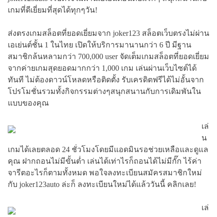
เกมที่ดีเยี่ยมที่สุดได้ทุกๆวัน!
ส่งตรงเกมสล็อตที่ยอดเยี่ยมจาก joker123 สล็อตเว็บตรงไม่ผ่าน
เอเย่นต์ชั้น 1 ในไทย เปิดให้บริการมานานกว่า 6 ปี มีฐาน
สมาชิกล้นหลามกว่า 700,000 user จัดเต็มเกมสล็อตที่ยอดเยี่ยม
จากค่ายเกมสุดยอดมากกว่า 1,000 เกม เล่นผ่านเว็บไซต์ได้
ทันที ไม่ต้องดาวน์โหลดหรือติดตั้ง รับเครดิตฟรีได้ไม่อั้นจาก
โปรโมชั่นรวมทั้งกิจกรรมต่างๆสนุกสนานกับการเดิมพันใน
แบบของคุณ
เล่
น
เกมได้เลยตลอด 24 ชั่วโมงโดยมีแอดมินรอช่วยเหลือและดูแล
คุณ ฝากถอนไม่มีขั้นต่ำ เล่นได้เท่าไรก็ถอนได้ไม่มีกั๊ก ไร้ค่า
จารีตอะไรก็ตามทั้งหมด พอใจลงทะเบียนสมัครสมาชิกใหม่
กับ joker123auto ล่ะก็ ลงทะเบียนใหม่ได้แล้ววันนี้ คลิกเลย!
เล่