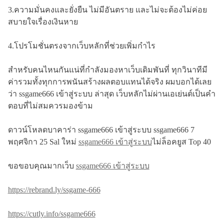
3.ความมั่นคงและยั่งยืน ไม่มีอันตราย และไม่จะต้องไม่ค่อย
สบายใจเรื่องเงินหาย
4.โปรโมชั่นตรงจากเว็บหลักที่ช่วยเพิ่มกำไร
สำหรับคนไหนกันแน่ที่กำลังมองหาเว็บเดิมพันที่ ทุกวินาทีมี
ค่ารวมทั้งทุกการพนันสร้างผลตอบแทนได้จริง ผมบอกได้เลย
ว่า ssgame666 เข้าสู่ระบบ ล่าสุด เว็บหลักไม่ผ่านเอเย่นต์เป็นคำ
ตอบที่ไม่สมควรมองข้าม
ดาวน์โหลดบาคาร่า ssgame666 เข้าสู่ระบบ ssgame666 7
พฤศจิกา 25 Sal ใหม่
ssgame666 เข้าสู่ระบบ
ไม่ล็อคยูส Top 40
ขอขอบคุณมากเว็บ
ssgame666 เข้าสู่ระบบ
https://rebrand.ly/ssgame-666
https://cutly.info/ssgame666