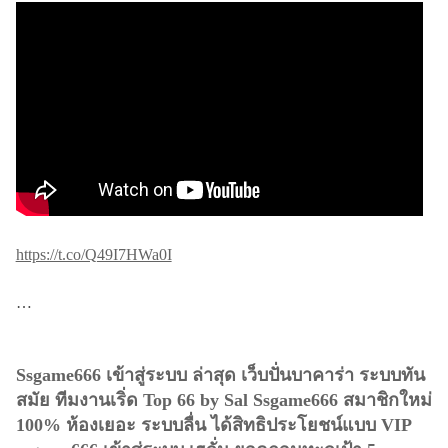
https://t.co/Q49I7HWa0I
…
Ssgame666 เข้าสู่ระบบ ล่าสุด เว็บปั่นบาคาร่า ระบบทัน
สมัย ทีมงานเริ่ด Top 66 by Sal Ssgame666 สมาชิกใหม่
100% ห้องเยอะ ระบบลื่น ได้สิทธิประโยชน์แบบ VIP