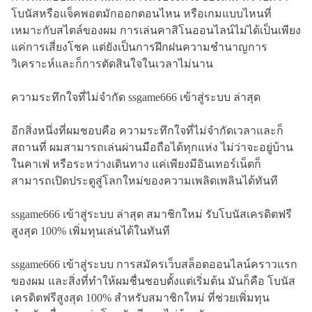
โบนัสหรือแจ็คพอตมักออกตอนไหน หรือเกมแบบไหนที่
เหมาะกับสไตล์ของผม การเล่นคาสิโนออนไลน์ไม่ได้เป็นเพียง
แค่การเสี่ยงโชค แต่ยังเป็นการฝึกฝนความชำนาญการ
วิเคราะห์และก็การตัดสินใจในเวลาไม่นาน
ความระทึกใจที่ไม่จำกัด ssgame666 เข้าสู่ระบบ ล่าสุด
อีกสิ่งหนึ่งที่ผมชอบคือ ความระทึกใจที่ไม่จำกัดเวลาและก็
สถานที่ ผมสามารถเล่นผ่านมือถือได้ทุกแห่ง ไม่ว่าจะอยู่บ้าน
ในคาเฟ่ หรือระหว่างเดินทาง แค่เพียงมีอินเทอร์เน็ตก็
สามารถเปิดประตูสู่โลกใหม่ของความเพลิดเพลินได้ทันที
ssgame666 เข้าสู่ระบบ ล่าสุด สมาชิกใหม่ รับโบนัสเครดิตฟรี
สูงสุด 100% เพิ่มทุนเล่นได้ในทันที
ssgame666 เข้าสู่ระบบ การสมัครเว็บสล็อตออนไลน์คราวแรก
ของผม และสิ่งที่ทำให้ผมชื่นชอบตั้งแต่เริ่มต้น มันก็คือ โบนัส
เครดิตฟรีสูงสุด 100% สำหรับสมาชิกใหม่ ที่ช่วยเพิ่มทุน