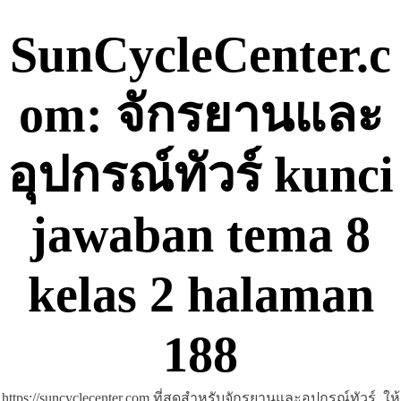
Skip
to
SunCycleCenter.c
content
om: จักรยานและ
อุปกรณ์ทัวร์ kunci
jawaban tema 8
kelas 2 halaman
188
https://suncyclecenter.com ที่สุดสำหรับจักรยานและอุปกรณ์ทัวร์, ให้