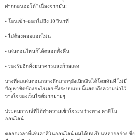
ฝากถอนออโต้” เนื่องจากมัน:
• โอนเข้า–ออกไม่ถึง 10 วินาที
• ไม่ต้องคอยแอดไม่น
• เล่นตอนไหนก็ได้ตลอดทั้งคืน
• รองรับอีกทั้งธนาคารและก็วอเลท
บางทีผมเล่นตอนกลางดึกมากๆยังเบิกเงินได้โดยทันที ไม่มี
ปัญหาขัดข้องอะไรเลย ซึ่งระบบแบบนี้แสดงถึงความน่าไว้
วางใจของเว็บไซต์มากมายๆ
ประสบการณ์ที่ได้ทำความเข้าใจระหว่างทาง คาสิโน
ออนไลน์
ตลอดเวลาที่เล่นคาสิโนออนไลน์ ผมได้บทเรียนหลายอย่าง ซึ่ง