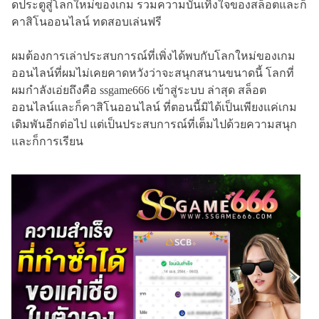
ดประตูสู่โลกใหม่ของเกม รวมความบันเทิงใจของสล็อตและก็
คาสิโนออนไลน์ ทดสอบเล่นฟรี
ผมต้องการเล่าประสบการณ์ที่เพิ่งได้พบกับโลกใหม่ของเกม
ออนไลน์ที่ผมไม่เคยคาดหวังว่าจะสนุกสนานขนาดนี้ โลกที่
ผมกำลังเอ่ยถึงคือ ssgame666 เข้าสู่ระบบ ล่าสุด สล็อต
ออนไลน์และก็คาสิโนออนไลน์ ที่ตอนนี้มิได้เป็นเพียงแค่เกม
เดิมพันอีกต่อไป แต่เป็นประสบการณ์ที่เต็มไปด้วยความสนุก
และก็การเรียน