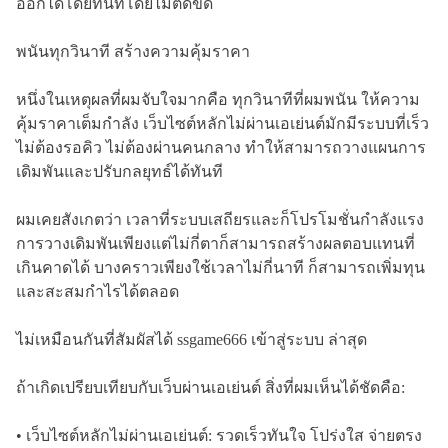
ออกได้โดยทันทีโดยไม่ติดขัด
พนันทุกวินาที สร้างความคุ้มราคา
หนึ่งในเหตุผลที่ผมจับใจมากคือ ทุกวินาทีที่ผมพนัน ให้ความ
คุ้มราคาเต็มกำลัง เว็บไซต์หลักไม่ผ่านเอเย่นต์มักมีระบบที่เร็ว
ไม่ต้องรอคิว ไม่ต้องผ่านคนกลาง ทำให้สามารถวางแผนการ
เดิมพันและปรับกลยุทธ์ได้ทันที
ผมเคยสังเกตว่า เวลาที่ระบบเสถียรและก็โปรโมชั่นกำลังแรง
การวางเดิมพันเพียงแต่ไม่กี่ตาก็สามารถสร้างผลตอบแทนที่
เกินคาดได้ บางคราวเพียงใช้เวลาไม่กี่นาที ก็สามารถเพิ่มทุน
และสะสมกำไรได้ตลอด
ไม่เหมือนกันที่สัมผัสได้ ssgame666 เข้าสู่ระบบ ล่าสุด
ถ้าเกิดเปรียบเทียบกับเว็บผ่านเอเย่นต์ สิ่งที่ผมเห็นได้ชัดคือ:
• เว็บไซต์หลักไม่ผ่านเอเย่นต์: รวดเร็วทันใจ โปร่งใส จ่ายตรง