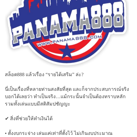
สล็อต888 แล้วเรื่อง “รายได้เสริม” ล่ะ?
นี่เป็นเรื่องที่หลายท่านสงสัยที่สุด และก็จากประสบการณ์จริง
บอกได้เลยว่า ทำเป็นจริง…แม้กระนั้นจำเป็นต้องทราบหลัก
รวมทั้งเล่นแบบมีสติสัมปชัญญะ
✔ สิ่งที่ช่วยให้ทำเงินได้
• ตั้งงบกระจ่าง เล่นแค่เท่าที่ตั้งไว้ ไม่เกินงบประมาณ