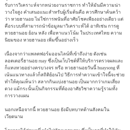
รับการวิเคราะห์จากหน่วยงานราชการ ทำให้มันมีความน่า
วางใจสูง คำเสนอแนะสำหรับผู้เริ่มต้นคือ ควรศึกษาค้นคว้า
ว่า หวยฮานอย ไม่ใช่การพนันที่อาศัยโชคเพียงอย่างเดียว แต่
คือระบบที่สามารถนำข้อมูลมาวิเคราะห์ได้ อาทิเช่น การดู
หวยฮานอย ย้อน หลัง เพื่อหาแนวโน้ม ในประเทศไทย ความ
นิยมของ หวยฮานอย เพิ่มขึ้นอย่างเร็ว
เนื่องจากว่าแพลตฟอร์มออนไลน์ที่เข้าถึงง่าย ดังเช่น
ลอตเตอรี่ฮานอย ruay ซึ่งเป็นเว็บไซต์ที่ให้บริการตรวจผลและ
ก็แทงหวยอย่างครบวงจร หรือ หวยฮานอยวันนี้ huaysong ที่
เน้นแนวทางแล้วก็สถิติย้อนไป วิธีการทำความเข้าใจนี้จะช่วย
ทำให้คุณเห็นว่า สลากกินแบ่งฮานอย เป็นมากกว่าเกมเสี่ยง
ดวง แม้กระนั้นเป็นกิจกรรมที่ต้องอาศัยวิชาความรู้รวมทั้ง
การวางแผน
นอกเหนือจากนี้ หวยฮานอย ยังมีบทบาทด้านสังคมใน
เวียดนาม