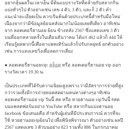
อยากลุ้นผลในเวลาเย็น มีต้นแบบรางวัลที่คล้ายกับสลากกิน
แบ่งทั่วๆไป ตัวอย่างเช่น เลข 4 ตัว, 3 ตัว, และก็ 2 ตัว คำ
แนะนำละเอียดเป็น ควรเริ่มต้นด้วยประเภทนี้สำหรับมือใหม่
เนื่องจากว่ามีข้อมูลย้อนหลังมากไม่น้อยเลยทีเดียว อาทิเช่น
จาก ลอตเตอรี่ฮานอย ย้อน ข้างหลัง 2567 ซึ่งแสดงเลข 3 ตัว
บนที่ออกหลายครั้งในเดือนธันวาคม ได้แก่ 462 แล้วก็ 444 ให้
เรียนรู้ผลพวกนี้เพื่อหาแพทเทิร์นแล้วก็ปรับกลยุทธ์ ยกตัวอย่าง
เช่น การแทงเลขวิ่งเพื่อลดการเสี่ยง
● ลอตเตอรี่ฮานอยvip:
สล็อต
หรือ ลอตเตอรี่ฮานอย vip ออก
รางวัลเวลา 19.30 น.
เป็นประเภทที่ได้รับความนิยมสูงเพราะว่ามีอัตราการจ่ายที่สูง
กว่ารวมทั้งมีการถ่ายทอดสดผ่านหนทางต่างๆอาทิเช่น
ลอตเตอรี่ฮานอย vip วันนี้ สด หรือ หวยฮานอย vipวันนี้ #สด
บนแพลตฟอร์มอย่าง YouTube หรือ สลากกินแบ่งฮานอย
facebook ข้อเสนอคือ สำหรับผู้เล่นที่มีประสบการณ์ ควรที่จะ
ใช้ หวยฮานอยvipย้อนไป เพื่อพินิจพิจารณา ตัวอย่างเช่น ผลปี
2567 แสดงเลข 3 ตัวบนอย่าง 823 รวมทั้ง 886 ในกรกฎาคม