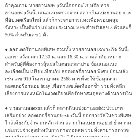
ถ้าคุณถาม หวยฮานอยvipวันนี้ออกอะไร หรือ หวย
ฮานอยvipวันนี้, เสนอแนะตรวจผ่าน สลากกินแบ่งฮานอย ruay
ที่อัปเดตเรียลไทม์ แล้วก็กระจายการแทงเพื่อครอบคลุม
จังหวะ เป็นต้นว่า แบ่งงบประมาณ 50% สำหรับเลข 3 ตัวและก็
50% สำหรับเลข 2 ตัว
● ลอตเตอรี่ฮานอยพิเศษ รวมทั้ง หวยฮานอย เฉพาะกิจ วันนี้:
ออกรางวัลเวลา 17.30 น. และ 16.30 น. ตามลำดับ เหมาะ
สำหรับผู้ที่ต้องการลุ้นผลในตอนเวลาบ่าย ข้อเสนอแนะ
ละเอียดเป็น เปรียบเทียบกับ ลอตเตอรี่ฮานอย พิเศษ ย้อนหลัง
เช่น เลข 919 ในกรกฎาคม 2568 ควรที่จะใช้ข้อมูลจาก
ลอตเตอรี่ฮานอย huay เพื่อหาเลขเด็ดที่ออกซ้ำ รวมทั้งหลีก
เลี่ยงการแทงหนักในงวดเดียวเพื่อรักษาสมดุลทางด้านการเงิน
● หวยฮานอยextra แล้วก็ สลากกินแบ่งฮานอยhd: ประเภท
เสริมอย่าง ลอตเตอรี่ฮานอยextraวันนี้ ออกรางวัลในช่วงพิเศษ
ใกล้เคียงกับจำพวกหลัก ส่วน สลากกินแบ่งฮานอยhd ย้ำความ
แจ่มกระจ่างสูงสำหรับการถ่ายทอดสด รวมทั้งสามารถตรวจ