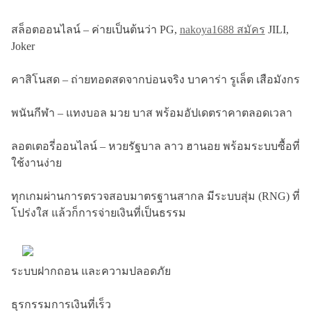
สล็อตออนไลน์ – ค่ายเป็นต้นว่า PG,
nakoya1688 สมัคร
JILI,
Joker
คาสิโนสด – ถ่ายทอดสดจากบ่อนจริง บาคาร่า รูเล็ต เสือมังกร
พนันกีฬา – แทงบอล มวย บาส พร้อมอัปเดตราคาตลอดเวลา
ลอตเตอรี่ออนไลน์ – หวยรัฐบาล ลาว ฮานอย พร้อมระบบซื้อที่
ใช้งานง่าย
ทุกเกมผ่านการตรวจสอบมาตรฐานสากล มีระบบสุ่ม (RNG) ที่
โปร่งใส แล้วก็การจ่ายเงินที่เป็นธรรม
ระบบฝากถอน และความปลอดภัย
ธุรกรรมการเงินที่เร็ว