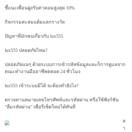
ชี้แนะเพื่อนฝูงรับค่าคอมสูงสุด 10%
กิจกรรมสะสมแต้มแลกรางวัล
ปัญหาที่มักพบเกี่ยวกับ lux555
lux555 ปลอดภัยไหม?
ปลอดภัยแน่ๆ ด้วยระบบการเข้ารหัสข้อมูลและก็การดูแลจาก
คณะทำงานมืออาชีพตลอด 24 ชั่วโมง
lux555 เข้าระบบมิได้ จะต้องทำยังไง?
ตรวจทานหมายเลขโทรศัพท์และรหัสผ่าน หรือใช้ฟังก์ชัน
“ลืมรหัสผ่าน” เพื่อรีเซ็ตใหม่ได้ทันที
ส
า