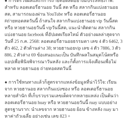
● การตรวจผลและก็การถ่ายทอดสดอย่างมีประสิทธิภาพ:
สำหรับ ลอตเตอรี่ฮานอย วันนี้ สด หรือ สลากกินแบ่งฮานอย
สด, สามารถมองผ่าน YouTube หรือ ลอตเตอรี่ฮานอย
#ถ่ายทอดสดวันนี้ ถ้าสนใจ สลากกินแบ่งฮานอย vip วันนี้สด
หรือ หวยฮานอยวันนี้ vipวันนี้สด, แนะนำติดตาม สลากกิน
แบ่งฮานอย facebook ที่อัปเดตเรียลไทม์ ตัวอย่างผลล่าสุดจาก
วันที่ 25 ก.ค. 2568: ลอตเตอรี่ฮานอยธรรมดา เลข 4 ตัว 6462, 3
ตัว 462, 2 ตัวด้านล่าง 38; หวยฮานอยvip เลข 4 ตัว 7886, 3 ตัว
886, 2 ตัวล่าง 69 ข้อเสนอแนะเป็น บันทึกผลในสมุดโน้ตหรือ
แอปเพื่อพินิจพิจารณาวันหลัง และก็ตั้งการแจ้งเตือนเพื่อไม่
พลาด หวยฮานอย ถ่ายทอดสดวันนี้
● การใช้หนทางแล้วก็สูตรจากแหล่งข้อมูลที่น่าไว้ใจ: เรียน
จาก หวยฮานอย สลากกินแบ่งซอง หรือ ลอตเตอรี่ฮานอย
หลายสํานัก ที่เก็บรวบรวมเลขเด็ดจากหลายแหล่ง เป็นต้นว่า
ลอตเตอรี่ฮานอย huay หรือ หวยฮานอยวันนี้ ruay แบบอย่าง
สูตรฐานราก: นำเลขจาก หวยฮานอย ย้อน ข้างหลัง ruay มา
หาค่าถัวเฉลี่ย อย่างเช่น เลข 823 +