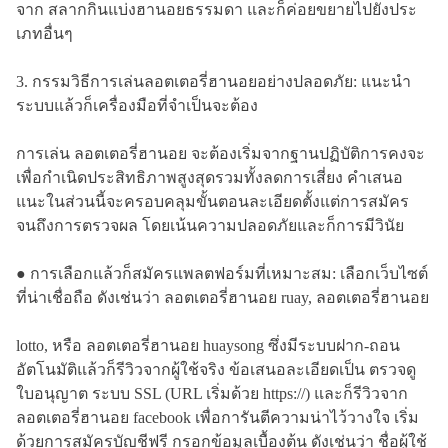
จาก สลากกินแบ่งฮานอยธรรมดา และก็ค่อยขยายไปยังประ
เภทอื่นๆ
3. กรรมวิธีการเล่นลอตเตอรี่ฮานอยอย่างปลอดภัย: แนะนำ
ระบบแล้วก็เครื่องมือที่จำเป็นจะต้อง
การเล่น ลอตเตอรี่ฮานอย จะต้องเริ่มจากฐานปฏิบัติการคงจะ
เพื่อกำเนิดประสิทธิภาพสูงสุดรวมทั้งลดการเสี่ยง คำเสนอ
แนะในส่วนนี้จะครอบคลุมขั้นตอนละเอียดตั้งแต่การสมัคร
จนถึงการตรวจผล โดยเน้นความปลอดภัยและก็การมีวินัย
● การเลือกแล้วก็สมัครแพลตฟอร์มที่เหมาะสม: เลือกเว็บไซต์
ที่น่าเชื่อถือ ดังเช่นว่า ลอตเตอรี่ฮานอย ruay, ลอตเตอรี่ฮานอย
lotto, หรือ ลอตเตอรี่ฮานอย huaysong ซึ่งมีระบบฝาก-ถอน
อัตโนมัติแล้วก็รีวิวจากผู้ใช้จริง ข้อเสนอละเอียดเป็น ตรวจดู
ใบอนุญาต ระบบ SSL (URL เริ่มด้วย https://) และก็รีวิวจาก
ลอตเตอรี่ฮานอย facebook เพื่อการันตีความน่าไว้วางใจ เริ่ม
ด้วยการสมัครบัญชีฟรี กรอกข้อมูลเบื้องต้น ดังเช่นว่า ชื่อผู้ใช้