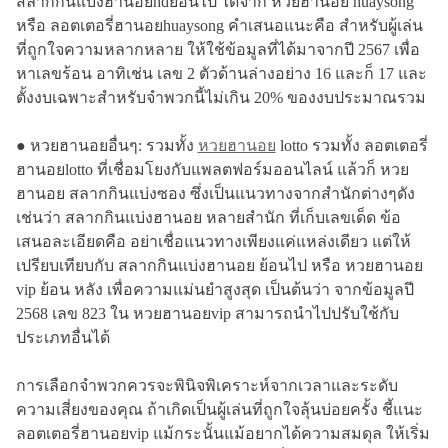
สลากกินแบ่งฮานอยhdย้อนไป ได้จาก หวยฮานอย huaysong
หรือ ลอตเตอรี่ฮานอยhuaysong คำเสนอแนะคือ สำหรับผู้เล่น
ที่ถูกใจความหลากหลาย ให้ใช้ข้อมูลที่ได้มาจากปี 2567 เพื่อ
หาเลขร้อน อาทิเช่น เลข 2 ตัวด้านล่างอย่าง 16 และก็ 17 และ
ตั้งงบเฉพาะสำหรับจำพวกนี้ไม่เกิน 20% ของงบประมาณรวม
● หวยฮานอยอื่นๆ: รวมทั้ง
หวยฮานอย
lotto รวมทั้ง ลอตเตอรี่
ฮานอยlotto ที่เชื่อมโยงกับแพลตฟอร์มออนไลน์ แล้วก็ หวย
ฮานอย สลากกินแบ่งซอง ซึ่งเป็นแนวทางจากสำนักต่างๆดัง
เช่นว่า สลากกินแบ่งฮานอย หลายสํานัก ที่เก็บเลขเด็ด ข้อ
เสนอละเอียดคือ อย่าเชื่อแนวทางเพียงแค่แหล่งเดียว แต่ให้
เปรียบเทียบกับ สลากกินแบ่งฮานอย ย้อนไป หรือ หวยฮานอย
vip ย้อน หลัง เพื่อความแม่นยำสูงสุด เป็นต้นว่า จากข้อมูลปี
2568 เลข 823 ใน หวยฮานอยvip สามารถนำไปปรับใช้กับ
ประเภทอื่นได้
การเลือกจำพวกควรจะพินิจพิเคราะห์จากเวลาและระดับ
ความเสี่ยงของคุณ ถ้าเกิดเป็นผู้เล่นที่ถูกใจลุ้นบ่อยครั้ง ชี้แนะ
ลอตเตอรี่ฮานอยvip แม้กระนั้นแม้อยากได้ความสมดุล ให้เริ่ม