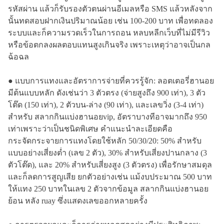
รหัสผ่าน แล้วก็รับรองตัวตนผ่านอีเมลหรือ SMS แล้วหลังจาก
นั้นทดสอบฝากเงินปริมาณน้อย เช่น 100-200 บาท เพื่อทดลอง
ระบบและก็ความรวดเร็วในการถอน หลบหลีกเว็บที่ไม่มีรีวิว
หรือข้อตกลงผลตอบแทนสูงเกินจริง เพราะเหตุว่าอาจเป็นกล
ฉ้อฉล
● แบบการแทงและอัตราการจ่ายที่ควรรู้จัก: ลอตเตอรี่ฮานอย
มีต้นแบบหลัก ดังเช่นว่า 3 ตัวตรง (จ่ายสูงถึง 900 เท่า), 3 ตัว
โต๊ด (150 เท่า), 2 ตัวบน-ล่าง (90 เท่า), และเลขวิ่ง (3-4 เท่า)
สำหรับ สลากกินแบ่งฮานอยvip, อัตราบางทีอาจมากถึง 950
เท่าเพราะว่าเป็นชนิดพิเศษ คำแนะนำละเอียดคือ
กระจัดกระจายการแทงโดยใช้หลัก 50/30/20: 50% สำหรับ
แบบอย่างเสี่ยงต่ำ (เลข 2 ตัว), 30% สำหรับเสี่ยงปานกลาง (3
ตัวโต๊ด), และ 20% สำหรับเสี่ยงสูง (3 ตัวตรง) เพื่อรักษาสมดุล
และก็ลดการสูญเสีย ยกตัวอย่างเช่น แม้งบประมาณ 500 บาท
ให้แทง 250 บาทในเลข 2 ตัวจากข้อมูล สลากกินแบ่งฮานอย
ย้อน หลัง ruay ซึ่งแสดงเลขออกหลายครั้ง