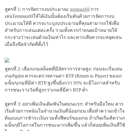
สูตรที่ 1: การจัดการงบประมาณ:
temmax69
การ
เล่นTemmax69ให้ได้เงินนั้นต้องเริ่มต้นด้วยการจัดการงบ
ประมาณให้ดี ควรจะระบุงบประมาณที่คุณสามารถใช้เพื่อ
สำหรับการเล่นแต่ละครั้ง รวมทั้งควรกำหนดเป้าหมายให้
กระจ่างว่าจะเล่นด้วยเงินเท่าไร และหากเสียควรจะหยุดเล่น
เมื่อถึงขีดจำกัดที่ตั้งไว้
สูตรที่ 2: เลือกเกมสล็อตที่มีอัตราการจ่ายสูง: ก่อนจะเริ่มเล่น
เกมPgslot ควรจะตรวจทานค่า RTP (Return to Player) ของเก
มนั้นๆเกมที่มีค่า RTP สูงขึ้นยิ่งกว่า 95% จะมีโอกาสสำหรับ
การชนะรางวัลที่สูงกว่าเกมที่มีค่า RTP ต่ำ
สูตรที่ 3: อย่าเพิ่มเงินเดิมพันในตอนแรก: สำหรับมือใหม่ ควร
เริ่มด้วยการพนันในจำนวนเงินที่น้อยก่อน เพื่อทำความเข้าใจ
ต้นแบบการชำระเงินรวมทั้งฟีพบร์ของเกม ถ้าเกิดเริ่มคิดว่าเก
มนั้นๆมีโอกาสในการชนะมากเพิ่มขึ้น แล้วก็ค่อยเพิ่มเงินที่ใช้