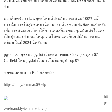
ล้วนเป็นปัจจัยที่ช่วยให้คุณเล่นสล็อตอย่างมีประสิทธิภาพมาก
ขึ้น
อย่าลืมครับว่าไม่มีสูตรไหนที่ประกันว่าจะชนะ 100% แม้
กระนั้นการใช้สูตรเหล่านี้สามารถที่จะช่วยเพิ่มจังหวะสำหรับ
เพื่อการชนะแล้วก็ทำให้การเล่นสล็อตของคุณบันเทิงใจและ
เป็นสุขเยอะขึ้น ขอให้ทุกคนโชคดีแล้วก็แฮปปี้กับการเล่น
สล็อต ในปี 2024 นี้ครับผม!
pgslot เข้าสู่ระบบ pgslot เว็บตรง Temmax69.vip 3 ตุลา 67
Garfield ใหม่ pgslot เว็บตรงไม่ล็อคยูส Top 97
ขอขอบคุณมาก Ref.
สล็อต69
https://bit.ly/temmax69-vip
htt
ps
://rebrand.ly/temmax69-vip