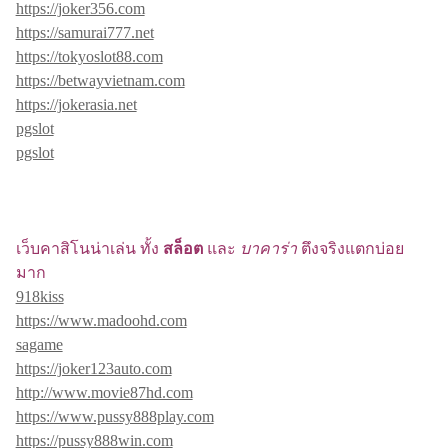
https://joker356.com
https://samurai777.net
https://tokyoslot88.com
https://betwayvietnam.com
https://jokerasia.net
pgslot
pgslot
เว็บคาสิโนน่าเล่น ทั้ง
สล็อต
และ
บาคาร่า
ตึงจริงแตกบ่อย
มาก
918kiss
https://www.madoohd.com
sagame
https://joker123auto.com
http://www.movie87hd.com
https://www.pussy888play.com
https://pussy888win.com