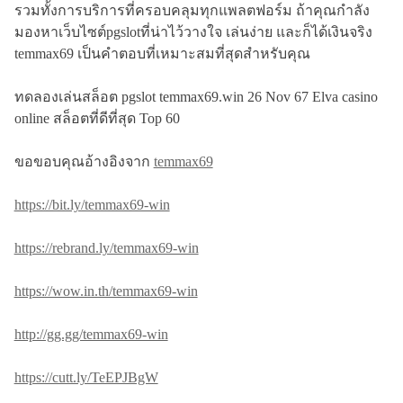
รวมทั้งการบริการที่ครอบคลุมทุกแพลตฟอร์ม ถ้าคุณกำลัง
มองหาเว็บไซต์pgslotที่น่าไว้วางใจ เล่นง่าย และก็ได้เงินจริง
temmax69 เป็นคำตอบที่เหมาะสมที่สุดสำหรับคุณ
ทดลองเล่นสล็อต pgslot temmax69.win 26 Nov 67 Elva casino
online สล็อตที่ดีที่สุด Top 60
ขอขอบคุณอ้างอิงจาก
temmax69
https://bit.ly/temmax69-win
https://rebrand.ly/temmax69-win
https://wow.in.th/temmax69-win
http://gg.gg/temmax69-win
https://cutt.ly/TeEPJBgW