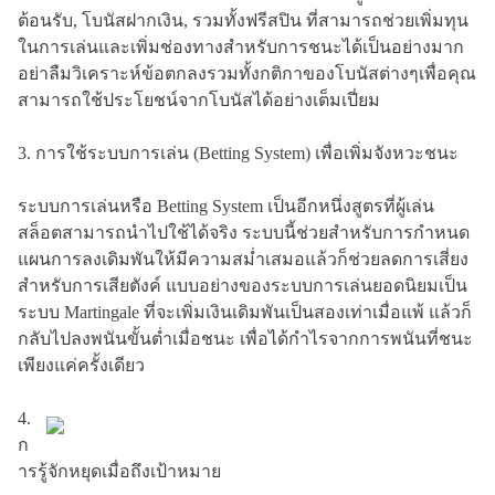
ต้อนรับ, โบนัสฝากเงิน, รวมทั้งฟรีสปิน ที่สามารถช่วยเพิ่มทุน
ในการเล่นและเพิ่มช่องทางสำหรับการชนะได้เป็นอย่างมาก
อย่าลืมวิเคราะห์ข้อตกลงรวมทั้งกติกาของโบนัสต่างๆเพื่อคุณ
สามารถใช้ประโยชน์จากโบนัสได้อย่างเต็มเปี่ยม
3. การใช้ระบบการเล่น (Betting System) เพื่อเพิ่มจังหวะชนะ
ระบบการเล่นหรือ Betting System เป็นอีกหนึ่งสูตรที่ผู้เล่น
สล็อตสามารถนำไปใช้ได้จริง ระบบนี้ช่วยสำหรับการกำหนด
แผนการลงเดิมพันให้มีความสม่ำเสมอแล้วก็ช่วยลดการเสี่ยง
สำหรับการเสียตังค์ แบบอย่างของระบบการเล่นยอดนิยมเป็น
ระบบ Martingale ที่จะเพิ่มเงินเดิมพันเป็นสองเท่าเมื่อแพ้ แล้วก็
กลับไปลงพนันขั้นต่ำเมื่อชนะ เพื่อได้กำไรจากการพนันที่ชนะ
เพียงแค่ครั้งเดียว
4.
ก
ารรู้จักหยุดเมื่อถึงเป้าหมาย