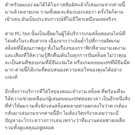
สำหรับผมเอง ผมได้ได้โอกาสสัมผัสแล้วก็เล่นเกมจากค่ายนี้
มาแล้วหลายเกม รวมทั้งผมจะต้องบอกเลยว่า ครั้งใดก็ตาม
เข้าเล่น มันเป็นประสบการณ์ที่ไม่มีใครเหมือนเลยจริงๆ
ค่าย PG Slot นั้นเป็นเยี่ยมในผู้ให้บริการเกมสล็อตออนไลน์ที่
โด่งดังในระดับสากล เนื่องจากว่าเน้นย้ำไปที่การผลิตเกม
สล็อตที่มีคุณภาพสูง ทั้งในเรื่องของกราฟิกที่สวยงามงดงาม
และเสียงที่ให้ความรู้สึกตื่นเต้นในทุกการปั่นสล็อต ไม่ว่าคุณ
จะเป็นคนที่ชอบเกมที่มีธีมแจ่มใส หรือเกมtemmax69ที่มีธีมมืด
มาก ค่ายนี้ก็มีเกมที่ตอบสนองความพอใจของคุณได้อย่าง
แน่แท้
อีกทั้งการบริการที่ใส่ใจของคณะทำงาน สล็อต ที่พร้อมที่จะ
ให้ความช่วยเหลือแก่ผู้เล่นtemmax69ตลอดเวลา เป็นอีกหนึ่งสิ่ง
ที่ทำให้ผมรวมทั้งนักเล่นสล็อตหลายท่านตกลงใจว่าควรต้อง
กลับมาเล่นเกมจากค่ายนี้อีก ไม่ต้องวิตกกังวลเลยว่าจะมี
ปัญหาอะไรระหว่างการเล่น เพราะว่าทีมงานคอยช่วยเหลือ
รวมทั้งดูแลคุณอยู่ตลอด