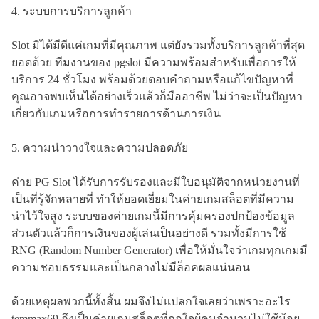
4. ระบบการบริการลูกค้า
Slot มิได้มีดีแค่เกมที่มีคุณภาพ แต่ยังรวมทั้งบริการลูกค้าที่สุด
ยอดด้วย ทีมงานของ pgslot มีความพร้อมสำหรับเพื่อการให้
บริการ 24 ชั่วโมง พร้อมด้วยตอบคำถามหรือแก้ไขปัญหาที่
คุณอาจพบเห็นได้อย่างเร็วแล้วก็มืออาชีพ ไม่ว่าจะเป็นปัญหา
เกี่ยวกับเกมหรือการทำรายการด้านการเงิน
5. ความน่าวางใจและความปลอดภัย
ค่าย PG Slot ได้รับการรับรองและมีใบอนุมัติจากหน่วยงานที่
เป็นที่รู้จักหลายที่ ทำให้ยอดเยี่ยมในค่ายเกมสล็อตที่มีความ
น่าไว้ใจสูง ระบบของค่ายเกมนี้มีการคุ้มครองปกป้องข้อมูล
ส่วนตัวแล้วก็การเงินของผู้เล่นเป็นอย่างดี รวมทั้งมีการใช้
RNG (Random Number Generator) เพื่อให้มั่นใจว่าเกมทุกเกมมี
ความชอบธรรมและเป็นกลางไม่มีล็อคผลแน่นอน
ด้วยเหตุผลพวกนี้ทั้งสิ้น ผมจึงไม่แปลกใจเลยว่าเพราะอะไร
temmax69 ถึงเป็นค่ายเกมสล็อตที่ถูกใจผู้คนจำนวนไม่ใช้น้อย