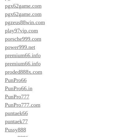
pgx62game.com
pgx62game.com
pgzeus88win.com
play97vip.com
porsche999.com
power999.net
premium66.info
premium66.info
proded888x.com
PunPro66
PunPro66.in
PunPro777
PunPro777.com
puntaek66
puntaek77
Pussy888