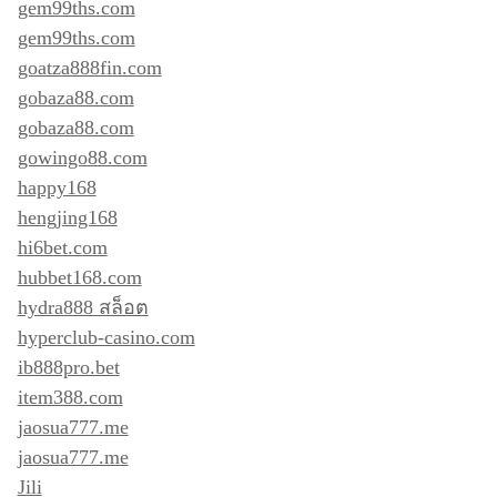
gem99ths.com
gem99ths.com
goatza888fin.com
gobaza88.com
gobaza88.com
gowingo88.com
happy168
hengjing168
hi6bet.com
hubbet168.com
hydra888 สล็อต
hyperclub-casino.com
ib888pro.bet
item388.com
jaosua777.me
jaosua777.me
Jili