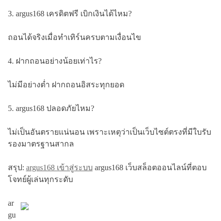
3. argus168 เครดิตฟรี เบิกเงินได้ไหม?
ถอนได้จริงเมื่อทำเทิร์นครบตามเงื่อนไข
4. ฝากถอนอย่างน้อยเท่าไร?
ไม่มีอย่างต่ำ ฝากถอนอิสระทุกยอด
5. argus168 ปลอดภัยไหม?
ไม่เป็นอันตรายแน่นอน เพราะเหตุว่าเป็นเว็บไซต์ตรงที่มีใบรับ
รองมาตรฐานสากล
สรุป:
argus168 เข้าสู่ระบบ
argus168 เว็บสล็อตออนไลน์ที่ตอบ
โจทย์ผู้เล่นทุกระดับ
ar
gu