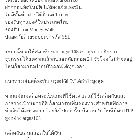
ฝากถอนอัตโนมัติ ไม่ต้องแจ้งแอดมิน
ไม่มีขั้นต่ำ ฝากได้ตั้งแต่ 1 บาท
รองรับทุกแบงค์ในประเทศไทย
รองรับ TrueMoney Wallet
ปลอดภัยด้วยระบบเข้ารหัส SSL
ระบบนี้ช่วยให้สมาชิกของ
argus168 เข้าสู่ระบบ
จัดการ
ธุรกรรมได้สะดวกแล้วก็ปลอดภัยตลอด 24 ชั่วโมง ไม่ว่าจะอยู่
ไหนก็สามารถฝากหรือถอนได้ทุกเวลา
แนวทางเล่นสล็อตกับ argus168 ให้ได้กำไรสูงสุด
หากแม้เกมสล็อตจะเป็นเกมที่ใช้ดวง แต่แม้ใช้เคล็ดลับและ
การวางเป้าหมายที่ดี ก็สามารถเพิ่มช่องทางสำหรับเพื่อการ
ทำเงินได้อย่างมาก โดยยิ่งไปกว่านั้นเมื่อเล่นกับเว็บที่มีค่า RTP
สูงอย่าง argus168
เคล็ดลับเล่นสล็อตให้ได้เงิน