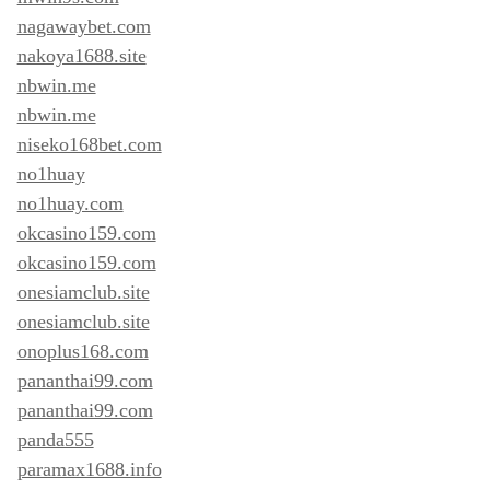
nagawaybet.com
nakoya1688.site
nbwin.me
nbwin.me
niseko168bet.com
no1huay
no1huay.com
okcasino159.com
okcasino159.com
onesiamclub.site
onesiamclub.site
onoplus168.com
pananthai99.com
pananthai99.com
panda555
paramax1688.info