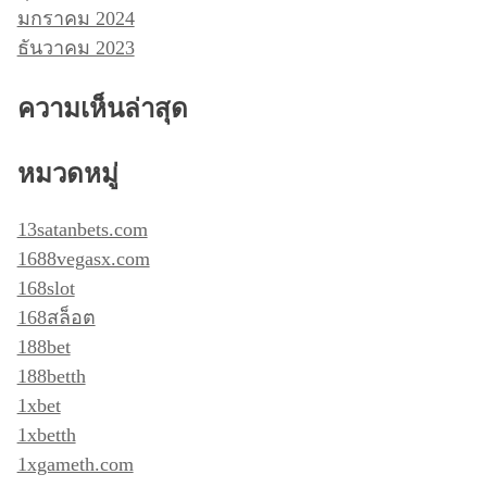
มกราคม 2024
ธันวาคม 2023
ความเห็นล่าสุด
หมวดหมู่
13satanbets.com
1688vegasx.com
168slot
168สล็อต
188bet
188betth
1xbet
1xbetth
1xgameth.com