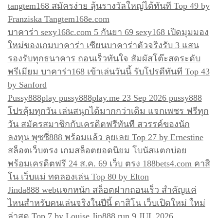
tangtem168 สมัครง่าย ลุ้นรางวัลใหญ่ได้ทันที Top 49 by
Franziska Tangtem168e.com
บาคาร่า sexy168c.com 5 กันยา 69 sexy168 เปิดมุมมอง
ใหม่ของเกมบาคาร่า เซียนบาคาร่าตัวจริงรับ 3 แสน
รองรับทุกธนาคาร ถอนเร็วทันใจ สัมผัสโต๊ะสดระดับ
พรีเมียม บาคาร่า168 เข้าเล่นวันนี้ รับโปรดีทันที Top 43
by Sanford
Pussy888play pussy888play.me 23 Sep 2026 pussy888
โปรคุ้มทุกวัน เล่นสนุกได้มากกว่าเดิม แจกเพชร ฟรีทุก
วัน สมัครสมาชิกกับเครดิตฟรีทันที สวรรค์ของนัก
ลงทุน พุซซี่888 พร้อมแล้ว ลุยเลย Top 27 by Ernestine
สล็อตเว็บตรง เกมสล็อตยอดนิยม โบนัสแตกบ่อย
พร้อมเครดิตฟรี 24 ส.ค. 69 เว็บ ตรง 188bets4.com คาสิ
โน เว็บแม่ ทดลองเล่น Top 80 by Elton
Jinda888 webแจกหนัก สล็อตฝากถอนเร็ว สำคัญแค่
ไหนสำหรับคนเล่นจริงในปีนี้ คาสิโน เว็บเปิดใหม่ ใหม่
ล่าสุด Top 7 by Louise Jin888.run 9 JUL 2026