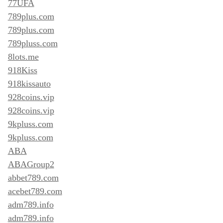
77UFA
789plus.com
789plus.com
789pluss.com
8lots.me
918Kiss
918kissauto
928coins.vip
928coins.vip
9kpluss.com
9kpluss.com
ABA
ABAGroup2
abbet789.com
acebet789.com
adm789.info
adm789.info