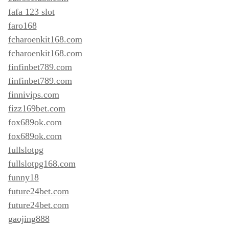
fafa 123 slot
faro168
fcharoenkit168.com
fcharoenkit168.com
finfinbet789.com
finfinbet789.com
finnivips.com
fizz169bet.com
fox689ok.com
fox689ok.com
fullslotpg
fullslotpg168.com
funny18
future24bet.com
future24bet.com
gaojing888