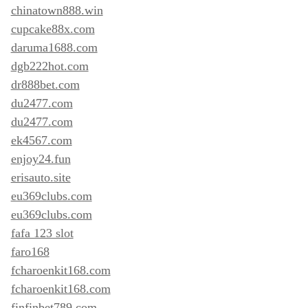
chinatown888.win
cupcake88x.com
daruma1688.com
dgb222hot.com
dr888bet.com
du2477.com
du2477.com
ek4567.com
enjoy24.fun
erisauto.site
eu369clubs.com
eu369clubs.com
fafa 123 slot
faro168
fcharoenkit168.com
fcharoenkit168.com
finfinbet789.com