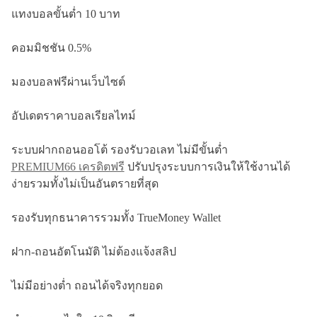
แทงบอลขั้นต่ำ 10 บาท
คอมมิชชัน 0.5%
มองบอลฟรีผ่านเว็บไซต์
อัปเดตราคาบอลเรียลไทม์
ระบบฝากถอนออโต้ รองรับวอเลท ไม่มีขั้นต่ำ
PREMIUM66 เครดิตฟรี
ปรับปรุงระบบการเงินให้ใช้งานได้
ง่ายรวมทั้งไม่เป็นอันตรายที่สุด
รองรับทุกธนาคารรวมทั้ง TrueMoney Wallet
ฝาก-ถอนอัตโนมัติ ไม่ต้องแจ้งสลิป
ไม่มีอย่างต่ำ ถอนได้จริงทุกยอด