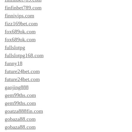
finfinbet789.com
finnivips.com
fizz169bet.com
fox689ok.com
fox689ok.com
fullslotpg
fullslotpg168.com
funny18
future24bet.com
future24bet.com
gaojing888
gem99ths.com
gem99ths.com
goatza888fin.com
gobaza88.com
gobaza88.com