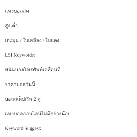
แทงบอลสด
สูง-ต่ำ
เตะมุม / ใบเหลือง / ใบแดง
LSI Keywords:
พนันบอลโทรศัพท์เคลื่อนที่
ราคาบอลวันนี้
บอลสเต็ปเริ่ม 2 คู่
แทงบอลออนไลน์ไม่มีอย่างน้อย
Keyword Suggest: