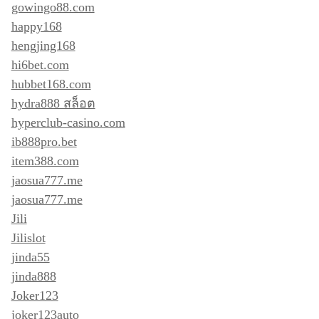
gowingo88.com
happy168
hengjing168
hi6bet.com
hubbet168.com
hydra888 สล็อต
hyperclub-casino.com
ib888pro.bet
item388.com
jaosua777.me
jaosua777.me
Jili
Jilislot
jinda55
jinda888
Joker123
joker123auto