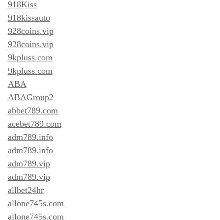
918Kiss
918kissauto
928coins.vip
928coins.vip
9kpluss.com
9kpluss.com
ABA
ABAGroup2
abbet789.com
acebet789.com
adm789.info
adm789.info
adm789.vip
adm789.vip
allbet24hr
allone745s.com
allone745s.com