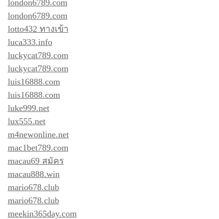
london6789.com
london6789.com
lotto432 ทางเข้า
luca333.info
luckycat789.com
luckycat789.com
luis16888.com
luis16888.com
luke999.net
lux555.net
m4newonline.net
mac1bet789.com
macau69 สมัคร
macau888.win
mario678.club
mario678.club
meekin365day.com