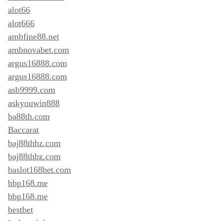
alot66
alot666
ambfine88.net
ambnovabet.com
argus16888.com
argus16888.com
asb9999.com
askyouwin888
ba88th.com
Baccarat
baj88thbz.com
baj88thbz.com
baslot168bet.com
bbp168.me
bbp168.me
bestbet