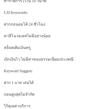
ทำรายการไวใน 10 วินาที
LSI Keywords:
ฝากถอนออโต้ 24 ชั่วโมง
คาสิโนวอเลทไม่มีอย่างน้อย
สล็อตเติมเงินทรู
เบิกเงินไว ไม่มีค่าขนบธรรมเนียมประเพณี
Keyword Suggest:
ฝาก 1 บาท เล่นได้
ถอนสูงสุดไม่จำกัด
ไร้คุณค่าบริการ