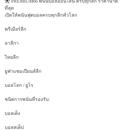
PREMIUM66 พนันบอลออนไลน์ ครบทุกลีก ราคาน้ำดี
ที่สุด
เปิดให้พนันฟุตบอลครบทุกลีกทั่วโลก
พรีเมียร์ลีก
ลาลีกา
ไทยลีก
ยูฟ่าแชมเปียนส์ลีก
บอลโลก / ยูโร
ชนิดการพนันที่รองรับ:
บอลเต็ง
บอลสเต็ป