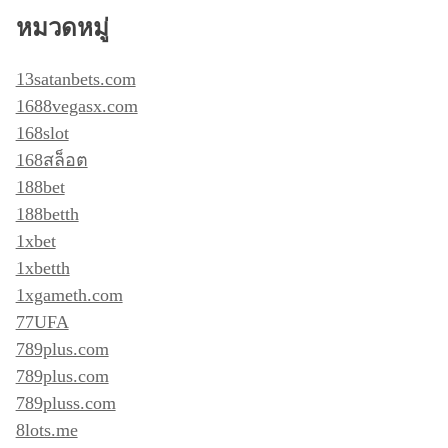
หมวดหมู่
13satanbets.com
1688vegasx.com
168slot
168สล็อต
188bet
188betth
1xbet
1xbetth
1xgameth.com
77UFA
789plus.com
789plus.com
789pluss.com
8lots.me