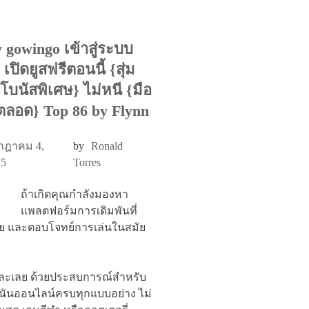
 gowingo เข้าสู่ระบบ
ปิดยูสฟรีตอนนี้ {สุ่ม
บนัสพิเศษ} ไม่หนี {มือ
ลอด} Top 86 by Flynn
กฎาคม 4,
by
Ronald
25
Torres
ถ้าเกิดคุณกำลังมองหา
แพลตฟอร์มการเดิมพันที่
ราย และตอบโจทย์การเล่นในสมัย
วรละเลย ด้วยประสบการณ์สำหรับ
นันออนไลน์ครบทุกแบบอย่าง ไม่