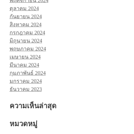
พฤศจิกายน 2024
ตุลาคม 2024
กันยายน 2024
สิงหาคม 2024
กรกฎาคม 2024
มิถุนายน 2024
พฤษภาคม 2024
เมษายน 2024
มีนาคม 2024
กุมภาพันธ์ 2024
มกราคม 2024
ธันวาคม 2023
ความเห็นล่าสุด
หมวดหมู่