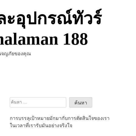
ะอุปกรณ์ทัวร์
 halaman 188
การผจญภัยของคุณ
ค้นหา
สำหรับ:
การบรรลุเป้าหมายมักมากับการตัดสินใจของเรา
ในเวลาที่เรารับมันอย่างจริงใจ