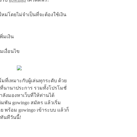
หม่โดยไม่จำเป็นที่จะต้องใช้เงิน
พิ่มเงิน
มเงื่อนไข
ที่เหมาะกับผู้เล่นทุกระดับ ด้วย
มที่นานาประการ รวมทั้งโปรโมชั่
กำลังมองหาเว็บที่ให้ท่านได้
มพัน gowingo สมัคร แล้วเริ่ม
 พร้อม gowingo เข้าระบบ แล้วก็
ันทีวันนี้!