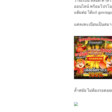
ว่าจะเป็น สล็อต คาสิ
ออนไลน์ พร้อมโปรโมชั
แต้มต่อ ได้แก่ gowing
แค่ลงทะเบียนเป็นสมาช
ล้ำสมัย ไม่ต้องรอค