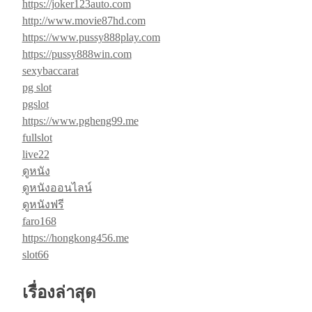
https://joker123auto.com
http://www.movie87hd.com
https://www.pussy888play.com
https://pussy888win.com
sexybaccarat
pg slot
pgslot
https://www.pgheng99.me
fullslot
live22
ดูหนัง
ดูหนังออนไลน์
ดูหนังฟรี
faro168
https://hongkong456.me
slot66
เรื่องล่าสุด