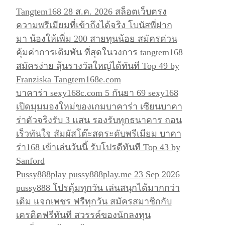
Tangtem168 28 ส.ค. 2026 สล็อตเว็บตรง
ความพรีเมียมที่เข้าถึงได้จริง โบนัสพี่ฝาก
มา น้องให้เพิ่ม 200 สายทุนน้อย สมัครด่วน
คุ้มค่าการเดิมพัน ที่สุดในวงการ tangtem168
สมัครง่าย ลุ้นรางวัลใหญ่ได้ทันที Top 49 by
Franziska Tangtem168e.com
บาคาร่า sexy168c.com 5 กันยา 69 sexy168
เปิดมุมมองใหม่ของเกมบาคาร่า เซียนบาคา
ร่าตัวจริงรับ 3 แสน รองรับทุกธนาคาร ถอน
เร็วทันใจ สัมผัสโต๊ะสดระดับพรีเมียม บาคา
ร่า168 เข้าเล่นวันนี้ รับโปรดีทันที Top 43 by
Sanford
Pussy888play pussy888play.me 23 Sep 2026
pussy888 โปรคุ้มทุกวัน เล่นสนุกได้มากกว่า
เดิม แจกเพชร ฟรีทุกวัน สมัครสมาชิกกับ
เครดิตฟรีทันที สวรรค์ของนักลงทุน