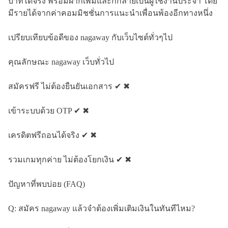
บาทได้จริง พร้อมฝากเพิ่มและก็กลายเป็นผู้ใช้งานประจำ โดย
มีรายได้จากค่าคอมมิชชั่นการแนะนำเพื่อนพ้องอีกทางหนึ่ง
เปรียบเทียบข้อดีของ nagaway กับเว็บไซต์ทั่วๆไป
คุณลักษณะ nagaway เว็บทั่วไป
สมัครฟรี ไม่ต้องยืนยันเอกสาร ✔ ✖
เข้าระบบด้วย OTP ✔ ✖
เครดิตฟรีถอนได้จริง ✔ ✖
รวมเกมทุกค่าย ไม่ต้องโยกเงิน ✔ ✖
ปัญหาที่พบบ่อย (FAQ)
Q: สมัคร nagaway แล้วจำต้องเพิ่มเติมเงินในทันทีไหม?