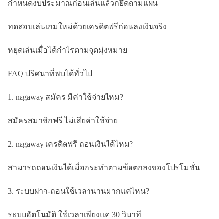
กำหนดงบประมาณก่อนเล่นแล้วก็ยึดตามแผน
ทดสอบเล่นเกมใหม่ด้วยเครดิตฟรีก่อนลงเงินจริง
หยุดเล่นเมื่อได้กำไรตามจุดมุ่งหมาย
FAQ ปริศนาที่พบได้ทั่วไป
1. nagaway สมัคร มีค่าใช้จ่ายไหม?
สมัครสมาชิกฟรี ไม่เสียค่าใช้จ่าย
2. nagaway เครดิตฟรี ถอนเงินได้ไหม?
สามารถถอนเงินได้เมื่อกระทำตามข้อตกลงของโปรโมชั่น
3. ระบบฝาก-ถอนใช้เวลานานมากแค่ไหน?
ระบบอัตโนมัติ ใช้เวลาเพียงแค่ 30 วินาที