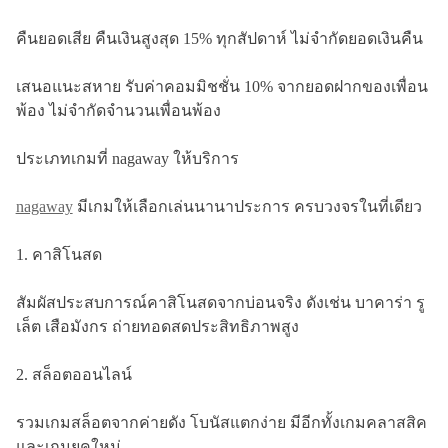
คืนยอดเสีย คืนเงินสูงสุด 15% ทุกสัปดาห์ ไม่จำกัดยอดเงินคืน
เสนอแนะสหาย รับค่าคอมมิชชั่น 10% จากยอดฝากของเพื่อน
พ้อง ไม่จำกัดจำนวนเพื่อนพ้อง
ประเภทเกมที่ nagaway ให้บริการ
nagaway
มีเกมให้เลือกเล่นนานาประการ ครบวงจรในที่เดียว
1. คาสิโนสด
สัมผัสประสบการณ์คาสิโนสดจากบ่อนจริง ดังเช่น บาคาร่า รู
เล็ต เสือมังกร ถ่ายทอดสดประสิทธิภาพสูง
2. สล็อตออนไลน์
รวมเกมสล็อตจากค่ายดัง โบนัสแตกง่าย มีอีกทั้งเกมคลาสสิค
และเกมยุคใหม่