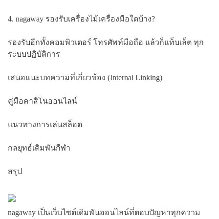
4. nagaway รองรับเครื่องไม้เครื่องมือใดบ้าง?
รองรับอีกทั้งคอมพิวเตอร์ โทรศัพท์มือถือ แล้วก็แท็บเล็ต ทุก
ระบบปฏิบัติการ
เสนอแนะบทความที่เกี่ยวข้อง (Internal Linking)
คู่มือคาสิโนออนไลน์
แนวทางการเล่นสล็อต
กลยุทธ์เดิมพันกีฬา
สรุป
nagaway เป็นเว็บไซต์เดิมพันออนไลน์ที่ตอบปัญหาทุกความ