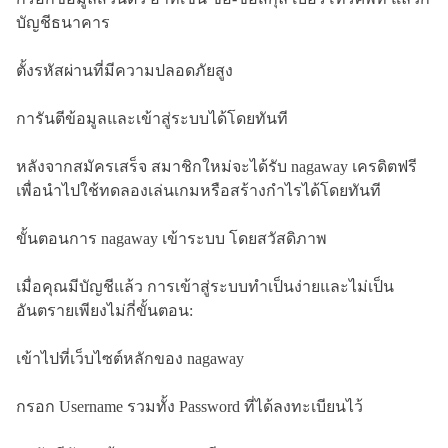
บัญชีธนาคาร
ตั้งรหัสผ่านที่มีความปลอดภัยสูง
การันตีข้อมูลและเข้าสู่ระบบได้โดยทันที
หลังจากสมัครเสร็จ สมาชิกใหม่จะได้รับ nagaway เครดิตฟรี
เพื่อนำไปใช้ทดลองเล่นเกมหรือสร้างกำไรได้โดยทันที
ขั้นตอนการ nagaway เข้าระบบ โดยสวัสดิภาพ
เมื่อคุณมีบัญชีแล้ว การเข้าสู่ระบบทำเป็นง่ายและไม่เป็น
อันตรายเพียงไม่กี่ขั้นตอน:
เข้าไปที่เว็บไซต์หลักของ nagaway
กรอก Username รวมทั้ง Password ที่ได้ลงทะเบียนไว้