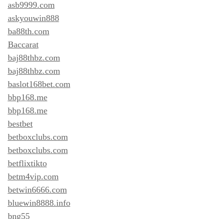
asb9999.com
askyouwin888
ba88th.com
Baccarat
baj88thbz.com
baj88thbz.com
baslot168bet.com
bbp168.me
bbp168.me
bestbet
betboxclubs.com
betboxclubs.com
betflixtikto
betm4vip.com
betwin6666.com
bluewin8888.info
bng55