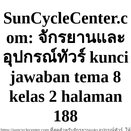
Skip
to
SunCycleCenter.c
content
om: จักรยานและ
อุปกรณ์ทัวร์ kunci
jawaban tema 8
kelas 2 halaman
188
https://suncyclecenter.com ที่สุดสำหรับจักรยานและอุปกรณ์ทัวร์, ให้