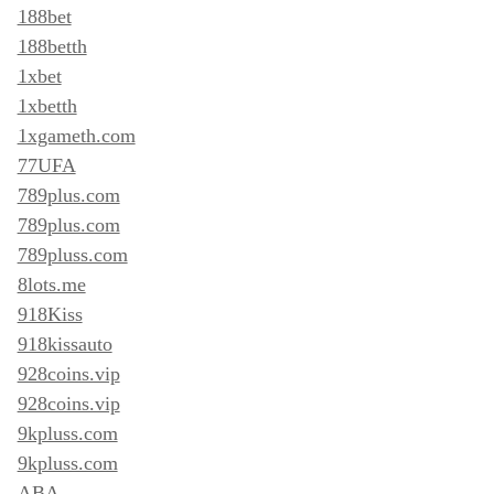
188bet
188betth
1xbet
1xbetth
1xgameth.com
77UFA
789plus.com
789plus.com
789pluss.com
8lots.me
918Kiss
918kissauto
928coins.vip
928coins.vip
9kpluss.com
9kpluss.com
ABA