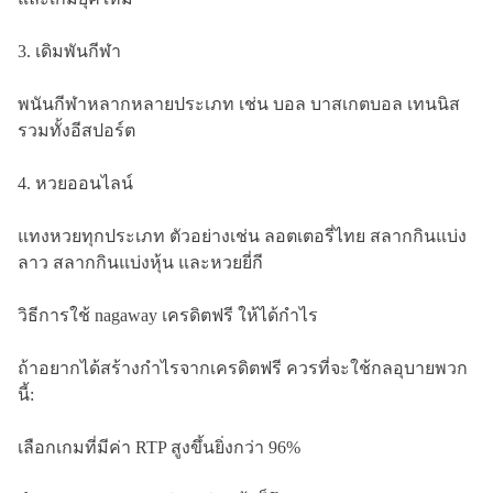
3. เดิมพันกีฬา
พนันกีฬาหลากหลายประเภท เช่น บอล บาสเกตบอล เทนนิส
รวมทั้งอีสปอร์ต
4. หวยออนไลน์
แทงหวยทุกประเภท ตัวอย่างเช่น ลอตเตอรี่ไทย สลากกินแบ่ง
ลาว สลากกินแบ่งหุ้น และหวยยี่กี
วิธีการใช้ nagaway เครดิตฟรี ให้ได้กำไร
ถ้าอยากได้สร้างกำไรจากเครดิตฟรี ควรที่จะใช้กลอุบายพวก
นี้:
เลือกเกมที่มีค่า RTP สูงขึ้นยิ่งกว่า 96%