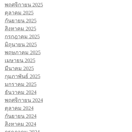
พฤศจิกายน 2025
ตุลาคม 2025
กันยายน 2025
สิงหาคม 2025
กรกฎาคม 2025
มิถุนายน 2025
พฤษภาคม 2025
เมษายน 2025
มีนาคม 2025
กุมภาพันธ์ 2025
มกราคม 2025
ธันวาคม 2024
พฤศจิกายน 2024
ตุลาคม 2024
กันยายน 2024
สิงหาคม 2024
กรกฎาคม 2024