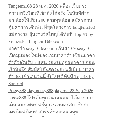
Tangtem168 28 ส.ค. 2026 สล็อตเว็บตรง
ความพรีเมียมที่เข้าถึงได้จริง โบนัสพี่ฝาก
มา น้องให้เพิ่ม 200 สายทุนน้อย สมัครด่วน
คุ้มค่าการเดิมพัน ที่สุดในวงการ tangtem168
สมัครง่าย ลุ้นรางวัลใหญ่ได้ทันที Top 49 by
Franziska Tangtem168e.com
บาคาร่า sexy168c.com 5 กันยา 69 sexy168
เปิดมุมมองใหม่ของเกมบาคาร่า เซียนบาคา
ร่าตัวจริงรับ 3 แสน รองรับทุกธนาคาร ถอน
เร็วทันใจ สัมผัสโต๊ะสดระดับพรีเมียม บาคา
ร่า168 เข้าเล่นวันนี้ รับโปรดีทันที Top 43 by
Sanford
Pussy888play pussy888play.me 23 Sep 2026
pussy888 โปรคุ้มทุกวัน เล่นสนุกได้มากกว่า
เดิม แจกเพชร ฟรีทุกวัน สมัครสมาชิกกับ
เครดิตฟรีทันที สวรรค์ของนักลงทุน