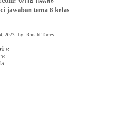
r.com: จักรยานและ
nci jawaban tema 8 kelas
4, 2023
by
Ronald Torres
นบ้าง
้าง
ไร