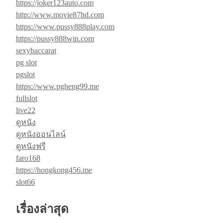
https://joker123auto.com
http://www.movie87hd.com
https://www.pussy888play.com
https://pussy888win.com
sexybaccarat
pg slot
pgslot
https://www.pgheng99.me
fullslot
live22
ดูหนัง
ดูหนังออนไลน์
ดูหนังฟรี
faro168
https://hongkong456.me
slot66
เรื่องล่าสุด