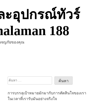
ะอุปกรณ์ทัวร์
 halaman 188
การผจญภัยของคุณ
ค้นหา
สำหรับ:
การบรรลุเป้าหมายมักมากับการตัดสินใจของเรา
ในเวลาที่เรารับมันอย่างจริงใจ