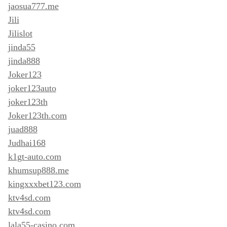
jaosua777.me
Jili
Jilislot
jinda55
jinda888
Joker123
joker123auto
joker123th
Joker123th.com
juad888
Judhai168
k1gt-auto.com
khumsup888.me
kingxxxbet123.com
ktv4sd.com
ktv4sd.com
lala55-casino.com