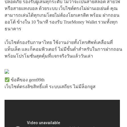
ปลอดภัย รองรับผู้เล่นทุกระดับ ไม่ว่าจะเป็นสายสล็อต สายไพ่
หรือสายแทงบอล ด้วยระบบ เว็บไซต์ตรงไม่ผ่านเอเย่นต์ คุณ
สามารถเล่นได้ทุกเกมโดยไม่ต้องโยกเครดิต พร้อม ฝากถอน
ออโต้ ข้างใน 10 วินาที รองรับ TrueMoney Wallet รวมทั้งทุก
ธนาคาร
เว็บไซต์รองรับภาษาไทย ใช้งานง่ายทั้งโทรศัพท์เคลื่อนที่
แท็บเล็ต และก็คอมพิวเตอร์ ไม่มีขั้นต่ำสำหรับในการฝากถอน
พร้อมโปรโมชั่นสุดคุ้มที่แจกจริงวันแล้ววันเล่า
ข้อดีของ gem99th
เว็บไซต์ตรงลิขสิทธิ์แท้ ระบบเสถียร ไม่มีล็อกยูส