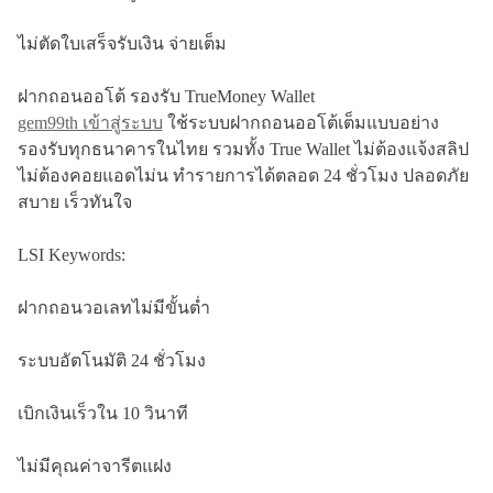
ไม่ตัดใบเสร็จรับเงิน จ่ายเต็ม
ฝากถอนออโต้ รองรับ TrueMoney Wallet
gem99th เข้าสู่ระบบ
ใช้ระบบฝากถอนออโต้เต็มแบบอย่าง
รองรับทุกธนาคารในไทย รวมทั้ง True Wallet ไม่ต้องแจ้งสลิป
ไม่ต้องคอยแอดไม่น ทำรายการได้ตลอด 24 ชั่วโมง ปลอดภัย
สบาย เร็วทันใจ
LSI Keywords:
ฝากถอนวอเลทไม่มีขั้นต่ำ
ระบบอัตโนมัติ 24 ชั่วโมง
เบิกเงินเร็วใน 10 วินาที
ไม่มีคุณค่าจารีตแฝง