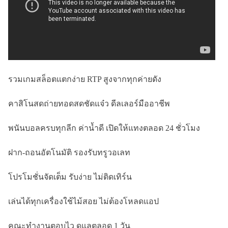
รวมเกมสล็อตแตกง่าย RTP สูงจากทุกค่ายดัง
คาสิโนสดถ่ายทอดสดชัดแจ๋ว ดีลเลอร์มืออาชีพ
พนันบอลครบทุกลีก ค่าน้ำดี เปิดให้แทงตลอด 24 ชั่วโมง
ฝาก-ถอนอัตโนมัติ รองรับทรูวอเลท
โปรโมชั่นจัดเต็ม รับง่าย ไม่ติดเทิร์น
เล่นได้ทุกเครื่องใช้ไม้สอย ไม่ต้องโหลดแอป
คณะทำงานตอบไว ดูแลตลอด 1 วัน