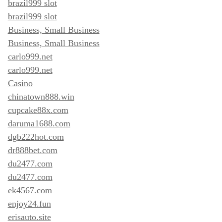
brazil999 slot
brazil999 slot
Business, Small Business
Business, Small Business
carlo999.net
carlo999.net
Casino
chinatown888.win
cupcake88x.com
daruma1688.com
dgb222hot.com
dr888bet.com
du2477.com
du2477.com
ek4567.com
enjoy24.fun
erisauto.site