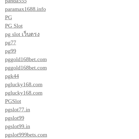
panda555
paramax1688.info
PG
PG Slot
pg slot เว็บตรง
pg77
pg99
pggold168bet.com
pggold168bet.com
pgk44
pglucky168.com
pglucky168.com
PGSlot
pgslot77.in
pgslot99
pgslot99.in
pgslot999bets.com