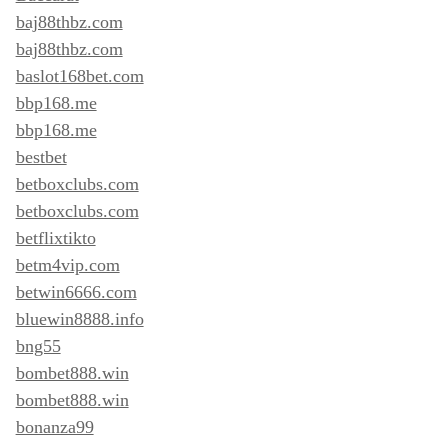
baj88thbz.com
baj88thbz.com
baslot168bet.com
bbp168.me
bbp168.me
bestbet
betboxclubs.com
betboxclubs.com
betflixtikto
betm4vip.com
betwin6666.com
bluewin8888.info
bng55
bombet888.win
bombet888.win
bonanza99