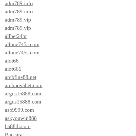
adm789.info
adm789.info
adm789.vip
adm789.vip
allbet24hr
allone745s.com
allone745s.com
alot66
alot666
ambfine88.net
ambnovabet.com
argus16888.com
argus16888.com
asb9999.com
askyouwin888
ba88th.com
Baccarat