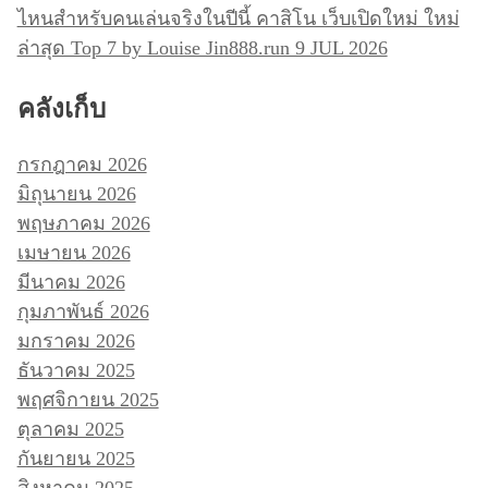
ไหนสำหรับคนเล่นจริงในปีนี้ คาสิโน เว็บเปิดใหม่ ใหม่
ล่าสุด Top 7 by Louise Jin888.run 9 JUL 2026
คลังเก็บ
กรกฎาคม 2026
มิถุนายน 2026
พฤษภาคม 2026
เมษายน 2026
มีนาคม 2026
กุมภาพันธ์ 2026
มกราคม 2026
ธันวาคม 2025
พฤศจิกายน 2025
ตุลาคม 2025
กันยายน 2025