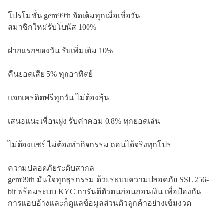
โปรโมชั่น gem99th จัดเต็มทุกเมื่อเชื่อวัน
สมาชิกใหม่รับโบนัส 100%
ฝากแรกของวัน รับเพิ่มเติม 10%
คืนยอดเสีย 5% ทุกอาทิตย์
แจกเครดิตฟรีทุกวัน ไม่ต้องลุ้น
เสนอแนะเพื่อนฝูง รับค่าคอม 0.8% ทุกยอดเล่น
ไม่ต้องแชร์ ไม่ต้องทำกิจกรรม ถอนได้จริงทุกโปร
ความปลอดภัยระดับสากล
gem99th มั่นใจทุกธุรกรรม ด้วยระบบความปลอดภัย SSL 256-
bit พร้อมระบบ KYC การันตีตัวตนก่อนถอนเงิน เพื่อป้องกัน
การแอบอ้างและก็ดูแลข้อมูลส่วนตัวลูกค้าอย่างเข้มงวด