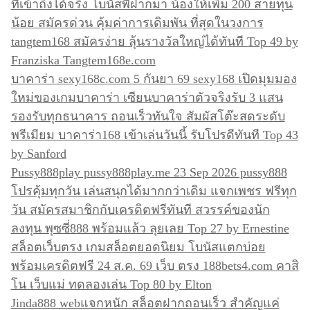
ที่เข้าถึงได้จริง โบนัสพี่ฝากมา น้องให้เพิ่ม 200 สายทุน
น้อย สมัครด่วน คุ้มค่าการเดิมพัน ที่สุดในวงการ
tangtem168 สมัครง่าย ลุ้นรางวัลใหญ่ได้ทันที Top 49 by
Franziska Tangtem168e.com
บาคาร่า sexy168c.com 5 กันยา 69 sexy168 เปิดมุมมอง
ใหม่ของเกมบาคาร่า เซียนบาคาร่าตัวจริงรับ 3 แสน
รองรับทุกธนาคาร ถอนเร็วทันใจ สัมผัสโต๊ะสดระดับ
พรีเมียม บาคาร่า168 เข้าเล่นวันนี้ รับโปรดีทันที Top 43
by Sanford
Pussy888play pussy888play.me 23 Sep 2026 pussy888
โปรคุ้มทุกวัน เล่นสนุกได้มากกว่าเดิม แจกเพชร ฟรีทุก
วัน สมัครสมาชิกกับเครดิตฟรีทันที สวรรค์ของนัก
ลงทุน พุซซี่888 พร้อมแล้ว ลุยเลย Top 27 by Ernestine
สล็อตเว็บตรง เกมสล็อตยอดนิยม โบนัสแตกบ่อย
พร้อมเครดิตฟรี 24 ส.ค. 69 เว็บ ตรง 188bets4.com คาสิ
โน เว็บแม่ ทดลองเล่น Top 80 by Elton
Jinda888 webแจกหนัก สล็อตฝากถอนเร็ว สำคัญแค่