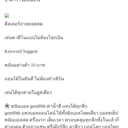
ดีลเลอร์ถ่ายทอดสด
เล่นคาสิโนแบบไม่ต้องโยกเงิน
Keyword Suggest:
พนันอย่างต่ำ 10 บาท
ถอนได้ในทันที ไม่ต้องทำเทิร์น
เล่นได้ทุกค่ายในยูสเดียว
พนันบอล gem99th ค่าน้ำดี แทงได้ทุกลีก
gem99th แทงบอลออนไลน์ ได้ทั้งยังบอลโดดเดี่ยว บอลสเต็ป
พนันบอลสด ครึ่งแรก เต็มเวลา ครอบคลุมทุกลีกทั้งในแล้วก็
ต่างแดน ตัวอย่างเช่น พรีเมียร์ลีก ลาลีกา บอลโลก บอลไทย