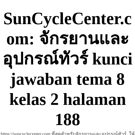
Skip
to
SunCycleCenter.c
content
om: จักรยานและ
อุปกรณ์ทัวร์ kunci
jawaban tema 8
kelas 2 halaman
188
https://suncyclecenter.com ที่สุดสำหรับจักรยานและอุปกรณ์ทัวร์, ให้