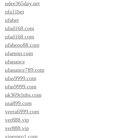
udee365day.net
ufa11bet
ufabet
ufad168.com
ufad168.com
ufaheno88.com
ufamnn.com
ufanance
ufanance789.com
ufas9999.com
ufas9999.com
uk369clubs.com
usa899.com
veera6999.com
ver888.vip
ver888.vip
viperpro1.com