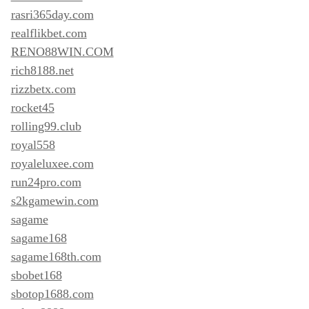
rasri365day.com
realflikbet.com
RENO88WIN.COM
rich8188.net
rizzbetx.com
rocket45
rolling99.club
royal558
royaleluxee.com
run24pro.com
s2kgamewin.com
sagame
sagame168
sagame168th.com
sbobet168
sbotop1688.com