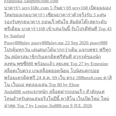
Franziska Tangtem168e.com
บาคาร่า sexy168c.com 5 กันยา 69 sexy168 เปิดมุมมอง
ใหม่ของเกมบาคาร่า เซียนบาคาร่าตัวจริงรับ 3 แสน
รองรับทุกธนาคาร ถอนเร็วทันใจ สัมผัสโต๊ะสดระดับ
พรีเมียม บาคาร่า168 เข้าเล่นวันนี้ รับโปรดีทันที Top 43
by Sanford
Pussy888play pussy888play.me 23 Sep 2026 pussy888
โปรคุ้มทุกวัน เล่นสนุกได้มากกว่าเดิม แจกเพชร ฟรีทุก
วัน สมัครสมาชิกกับเครดิตฟรีทันที สวรรค์ของนัก
ลงทุน พุซซี่888 พร้อมแล้ว ลุยเลย Top 27 by Ernestine
สล็อตเว็บตรง เกมสล็อตยอดนิยม โบนัสแตกบ่อย
พร้อมเครดิตฟรี 24 ส.ค. 69 เว็บ ตรง 188bets4.com คาสิ
โน เว็บแม่ ทดลองเล่น Top 80 by Elton
Jinda888 webแจกหนัก สล็อตฝากถอนเร็ว สำคัญแค่
ไหนสำหรับคนเล่นจริงในปีนี้ คาสิโน เว็บเปิดใหม่ ใหม่
ล่าสุด Top 7 by Louise Jin888.run 9 JUL 2026