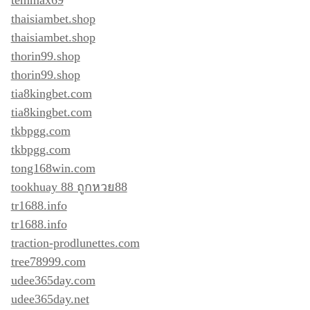
thaisiambet.shop
thaisiambet.shop
thorin99.shop
thorin99.shop
tia8kingbet.com
tia8kingbet.com
tkbpgg.com
tkbpgg.com
tong168win.com
tookhuay 88 ถูกหวย88
tr1688.info
tr1688.info
traction-prodlunettes.com
tree78999.com
udee365day.com
udee365day.net