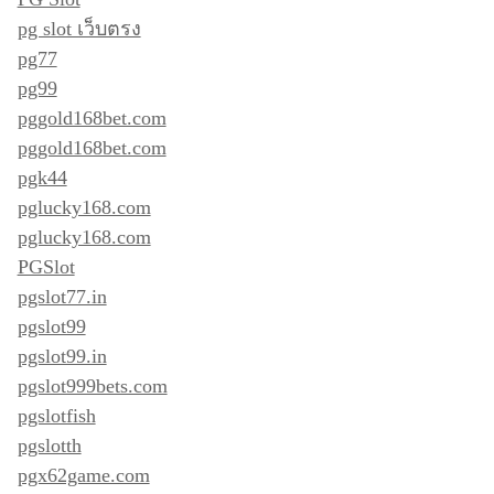
pg slot เว็บตรง
pg77
pg99
pggold168bet.com
pggold168bet.com
pgk44
pglucky168.com
pglucky168.com
PGSlot
pgslot77.in
pgslot99
pgslot99.in
pgslot999bets.com
pgslotfish
pgslotth
pgx62game.com