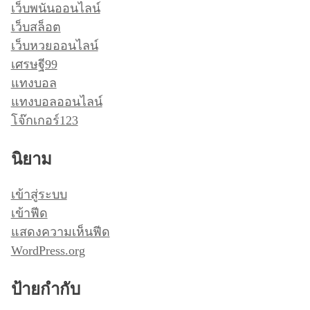
เว็บพนันออนไลน์
เว็บสล็อต
เว็บหวยออนไลน์
เศรษฐี99
แทงบอล
แทงบอลออนไลน์
โจ๊กเกอร์123
นิยาม
เข้าสู่ระบบ
เข้าฟีด
แสดงความเห็นฟีด
WordPress.org
ป้ายกำกับ