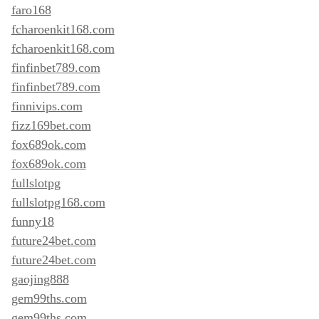
faro168
fcharoenkit168.com
fcharoenkit168.com
finfinbet789.com
finfinbet789.com
finnivips.com
fizz169bet.com
fox689ok.com
fox689ok.com
fullslotpg
fullslotpg168.com
funny18
future24bet.com
future24bet.com
gaojing888
gem99ths.com
gem99ths.com