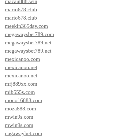
macau888.win
mario678.club
mario678.club
meekin365day.com
megawaysbet789.com
megawaysbet789.net
megawaysbet789.net
mexicanoo.com
mexicanoo.net
mexicanoo.net
mfj889xx.com
mib555s.com
mono16888.com
moza888.com
mwin9s.com
mwin9s.com
nagawaybet.com