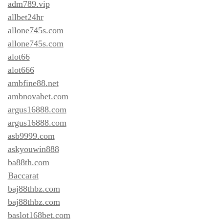
adm789.vip
allbet24hr
allone745s.com
allone745s.com
alot66
alot666
ambfine88.net
ambnovabet.com
argus16888.com
argus16888.com
asb9999.com
askyouwin888
ba88th.com
Baccarat
baj88thbz.com
baj88thbz.com
baslot168bet.com