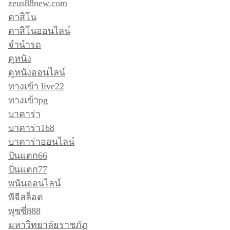
zeus88new.com
คาสิโน
คาสิโนออนไลน์
จำนำรถ
ดูหนัง
ดูหนังออนไลน์
ทางเข้า live22
ทางเข้าpg
บาคาร่า
บาคาร่า168
บาคาร่าออนไลน์
ปั่นแตก66
ปั่นแตก77
พนันออนไลน์
พีจีสล็อต
พุซซี่888
มหาวิทยาลัยราชภัฏ