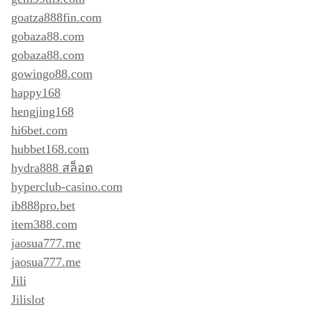
goatza888fin.com
gobaza88.com
gobaza88.com
gowingo88.com
happy168
hengjing168
hi6bet.com
hubbet168.com
hydra888 สล็อต
hyperclub-casino.com
ib888pro.bet
item388.com
jaosua777.me
jaosua777.me
Jili
Jilislot