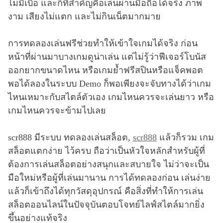
ไม่มีเบื่อ และก็ที่สำคัญคือเล่นผ่านมือถือได้จริง ภาพ
งาม เสียงไม่แตก และไม่กินเน็ตมากมาย
การทดลองเล่นฟรีช่วยทำให้เข้าใจเกมได้จริง ก่อน
หน้าที่ผ่านมาบางเกมดูน่าเล่น แต่ไม่รู้ว่าฟีเจอร์โบนัส
ออกยากขนาดไหน หรือเกมย้ำฟรีสปินหรือแจ็คพอต
พอได้ลองในระบบ Demo ก็พอเพียงจะจับทางได้ว่าเกม
ไหนเหมาะกับสไตล์ตัวเอง เกมไหนควรจะเล่นยาว หรือ
เกมไหนควรจะข้ามไปเลย
scr888 มีระบบ ทดลองเล่นสล็อต,
scr888
แล้วก็รวม เกม
สล็อตแตกง่าย ไว้ครบ ถือว่าเป็นหัวใจหลักสำหรับผู้ที่
ต้องการเล่นสล็อตอย่างสนุกและสบายใจ ไม่ว่าจะเป็น
มือใหม่หรือผู้ที่เล่นมานาน การได้ทดลองก่อน เล่นง่าย
แล้วก็เข้าถึงได้ทุกวัสดุอุปกรณ์ คือสิ่งที่ทำให้การเล่น
สล็อตออนไลน์ในปัจจุบันตอบโจทย์ไลฟ์สไตล์มากยิ่ง
ขึ้นอย่างแท้จริง