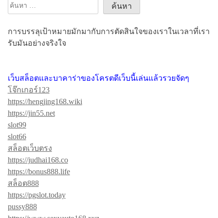
เ
ค้นหา
รื่
สำหรับ:
การบรรลุเป้าหมายมักมากับการตัดสินใจของเราในเวลาที่เรา
อ
รับมันอย่างจริงใจ
ง
เว็บสล็อตและบาคาร่าของโครตดีเว็บนี้เล่นแล้วรวยจัดๆ
โจ๊กเกอร์123
https://hengjing168.wiki
https://jin55.net
slot99
slot66
สล็อตเว็บตรง
https://judhai168.co
https://bonus888.life
สล็อต888
https://pgslot.today
pussy888