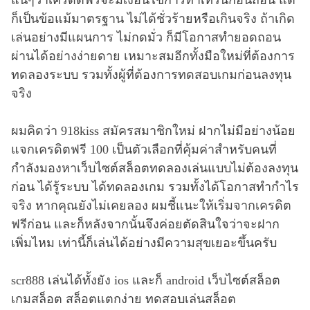
แน่ๆว่าเครดิตฟรีจะมีเงื่อนไขการทำเทิร์นก่อนถอน แต่
ก็เป็นข้อแม้มาตรฐาน ไม่ได้ชั่วร้ายหรือเกินจริง ถ้าเกิด
เล่นอย่างมีแผนการ ไม่กดมั่ว ก็มีโอกาสทำยอดถอน
ผ่านได้อย่างง่ายดาย เหมาะสมอีกทั้งมือใหม่ที่ต้องการ
ทดลองระบบ รวมทั้งผู้ที่ต้องการทดสอบเกมก่อนลงทุน
จริง
ผมคิดว่า 918kiss สมัครสมาชิกใหม่ ฝากไม่มีอย่างน้อย
แจกเครดิตฟรี 100 เป็นตัวเลือกที่คุ้มค่าสำหรับคนที่
กำลังมองหาเว็บไซต์สล็อตทดลองเล่นแบบไม่ต้องลงทุน
ก่อน ได้รู้ระบบ ได้ทดลองเกม รวมทั้งได้โอกาสทำกำไร
จริง หากคุณยังไม่เคยลอง ผมชี้แนะให้เริ่มจากเครดิต
ฟรีก่อน และก็หลังจากนั้นจึงค่อยตัดสินใจว่าจะฝาก
เพิ่มไหม เท่านี้ก็เล่นได้อย่างมีความสุขเยอะขึ้นครับ
scr888 เล่นได้ทั้งยัง ios และก็ android เว็บไซต์สล็อต
เกมสล็อต สล็อตแตกง่าย ทดสอบเล่นสล็อต