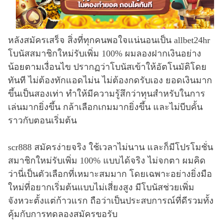
หลังสมัครเสร็จ สิ่งที่ทุกคนพอใจแน่นอนเป็น allbet24hr
โบนัสสมาชิกใหม่รับเพิ่ม 100% ผมลองฝากเงินอย่าง
น้อยตามเงื่อนไข ปรากฏว่าโบนัสเข้าให้อัตโนมัติโดย
ทันที ไม่ต้องทักแอดไม่น ไม่ต้องกดรับเอง ยอดเงินมาก
ขึ้นเป็นสองเท่า ทำให้มีความรู้สึกว่าทุนสำหรับในการ
เล่นมากยิ่งขึ้น กล้าเลือกเกมมากยิ่งขึ้น และไม่บีบคั้น
ราวกับตอนเริ่มต้น
scr888 สมัครง่ายจริง ใช้เวลาไม่นาน และก็มีโปรโมชั่น
สมาชิกใหม่รับเพิ่ม 100% แบบได้จริง ไม่จกตา ผมคิด
ว่านี่เป็นตัวเลือกที่เหมาะสมมาก โดยเฉพาะอย่างยิ่งมือ
ใหม่ที่อยากเริ่มต้นแบบไม่เสี่ยงสูง มีโบนัสช่วยเพิ่ม
จังหวะตั้งแต่ก้าวแรก ถือว่าเป็นประสบการณ์ที่ดีรวมทั้ง
คุ้มกับการทดลองสมัครขอรับ