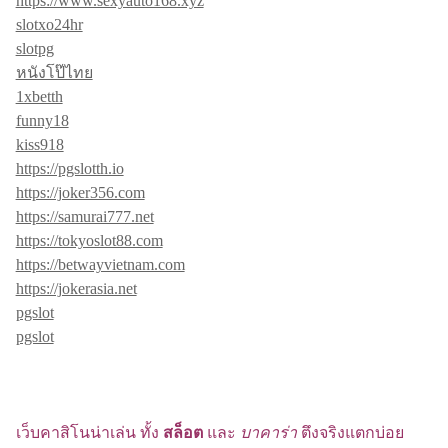
https://www.sexyauto168.xyz
slotxo24hr
slotpg
หนังโป๊ไทย
1xbetth
funny18
kiss918
https://pgslotth.io
https://joker356.com
https://samurai777.net
https://tokyoslot88.com
https://betwayvietnam.com
https://jokerasia.net
pgslot
pgslot
เว็บคาสิโนน่าเล่น ทั้ง
สล็อต
และ
บาคาร่า
ตึงจริงแตกบ่อย