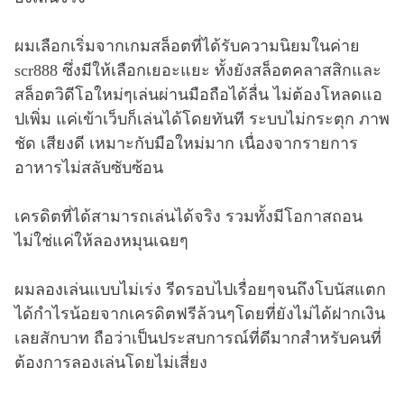
ผมเลือกเริ่มจากเกมสล็อตที่ได้รับความนิยมในค่าย
scr888 ซึ่งมีให้เลือกเยอะแยะ ทั้งยังสล็อตคลาสสิกและ
สล็อตวิดีโอใหม่ๆเล่นผ่านมือถือได้ลื่น ไม่ต้องโหลดแอ
ปเพิ่ม แค่เข้าเว็บก็เล่นได้โดยทันที ระบบไม่กระตุก ภาพ
ชัด เสียงดี เหมาะกับมือใหม่มาก เนื่องจากรายการ
อาหารไม่สลับซับซ้อน
เครดิตที่ได้สามารถเล่นได้จริง รวมทั้งมีโอกาสถอน
ไม่ใช่แค่ให้ลองหมุนเฉยๆ
ผมลองเล่นแบบไม่เร่ง รีดรอบไปเรื่อยๆจนถึงโบนัสแตก
ได้กำไรน้อยจากเครดิตฟรีล้วนๆโดยที่ยังไม่ได้ฝากเงิน
เลยสักบาท ถือว่าเป็นประสบการณ์ที่ดีมากสำหรับคนที่
ต้องการลองเล่นโดยไม่เสี่ยง