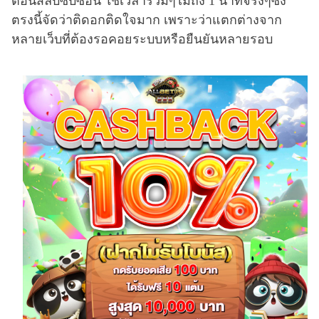
ตอนสลับซับซ้อน ใช้เวลารวมๆไม่ถึง 1 นาทีจริงๆซึ่ง
ตรงนี้จัดว่าติดอกติดใจมาก เพราะว่าแตกต่างจาก
หลายเว็บที่ต้องรอคอยระบบหรือยืนยันหลายรอบ