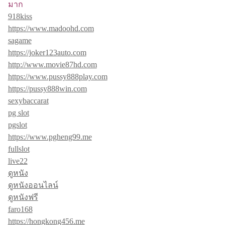
มาก
918kiss
https://www.madoohd.com
sagame
https://joker123auto.com
http://www.movie87hd.com
https://www.pussy888play.com
https://pussy888win.com
sexybaccarat
pg slot
pgslot
https://www.pgheng99.me
fullslot
live22
ดูหนัง
ดูหนังออนไลน์
ดูหนังฟรี
faro168
https://hongkong456.me