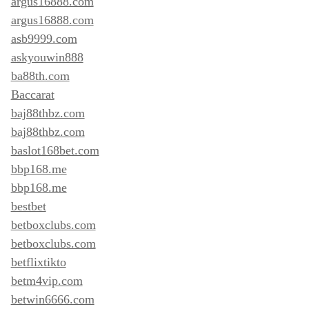
argus16888.com
argus16888.com
asb9999.com
askyouwin888
ba88th.com
Baccarat
baj88thbz.com
baj88thbz.com
baslot168bet.com
bbp168.me
bbp168.me
bestbet
betboxclubs.com
betboxclubs.com
betflixtikto
betm4vip.com
betwin6666.com