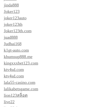
jinda888
Joker123
joker123auto
joker123th
Joker123th.com
juad888
Judhai168
k1gt-auto.com
khumsup888.me
kingxxxbet123.com
ktv4sd.com
ktv4sd.com
lala55-casino.com
lalikabetsgame.com
lion123สล็อต
live22