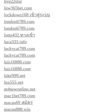
live22slot
lnw365bet.com
lockdown168 เข้าสู่ระบบ
london6789.com
london6789.com
lotto432 ทางเข้า
luca333.info
luckycat789.com
luckycat789.com
luis16888.com
luis16888.com
luke999.net
lux555.net
m4newonline.net
mac1bet789.com
macau69 สมัคร
macau888.win