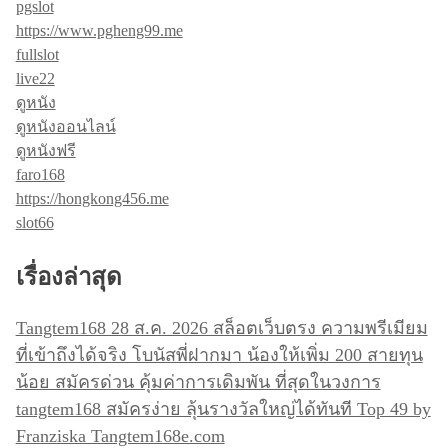
pgslot
https://www.pgheng99.me
fullslot
live22
ดูหนัง
ดูหนังออนไลน์
ดูหนังฟรี
faro168
https://hongkong456.me
slot66
เรื่องล่าสุด
Tangtem168 28 ส.ค. 2026 สล็อตเว็บตรง ความพรีเมียม
ที่เข้าถึงได้จริง โบนัสพี่ฝากมา น้องให้เพิ่ม 200 สายทุน
น้อย สมัครด่วน คุ้มค่าการเดิมพัน ที่สุดในวงการ
tangtem168 สมัครง่าย ลุ้นรางวัลใหญ่ได้ทันที Top 49 by
Franziska Tangtem168e.com