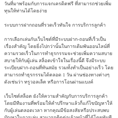
วันที่มาพร้อมกับการแจกเครดิตฟรี ที่สามารถช่วยเพิ่ม
ทุนให้ท่านได้โดยง่าย
ระบบการฝากถอนที่รวดเร็วทันใจ การบริการลูกค้า
การเลือกเล่นกับเว็บไซต์ที่มีระบบฝาก-ถอนที่เร็วเป็น
เรื่องสำคัญ โดยยิ่งไปกว่านั้นในการเดิมพันออนไลน์ที่
ความรวดเร็วในการทำธุรกรรมจะช่วยเพิ่มความสบาย
สบายให้กับผู้เล่น สล็อตเข้าใจในเรื่องนี้ดี จึงมีระบบ
ระเบียบฝาก-ถอนที่ทันสมัย รวมทั้งทำเป็นอย่างเร็ว โดย
สามารถทำธุรกรรมได้ตลอด 1 วัน ผ่านช่องทางต่างๆ
ดังเช่นว่า ทรูวอลเล็ต หรือการโอนผ่านแบงค์
เว็บไซต์สล็อต ยังให้ความสำคัญกับการบริการลูกค้า
โดยมีทีมงานที่พร้อมให้คำปรึกษาแล้วก็แก้ไขปัญหาให้
กับผู้เล่นตลอดเวลา หากคุณมีข้อสงสัยหรือประสบพบ
ปัญหาในการเล่น สามารถติดต่อเจ้าหน้าที่ได้โดยทันที