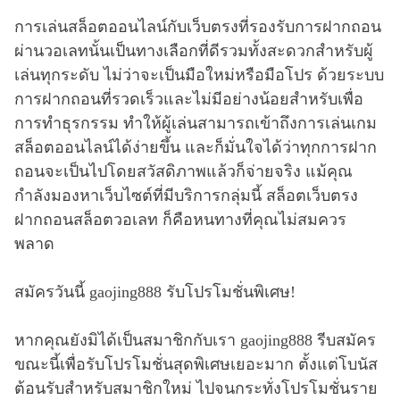
การเล่นสล็อตออนไลน์กับเว็บตรงที่รองรับการฝากถอน
ผ่านวอเลทนั้นเป็นทางเลือกที่ดีรวมทั้งสะดวกสำหรับผู้
เล่นทุกระดับ ไม่ว่าจะเป็นมือใหม่หรือมือโปร ด้วยระบบ
การฝากถอนที่รวดเร็วและไม่มีอย่างน้อยสำหรับเพื่อ
การทำธุรกรรม ทำให้ผู้เล่นสามารถเข้าถึงการเล่นเกม
สล็อตออนไลน์ได้ง่ายขึ้น และก็มั่นใจได้ว่าทุกการฝาก
ถอนจะเป็นไปโดยสวัสดิภาพแล้วก็จ่ายจริง แม้คุณ
กำลังมองหาเว็บไซต์ที่มีบริการกลุ่มนี้ สล็อตเว็บตรง
ฝากถอนสล็อตวอเลท ก็คือหนทางที่คุณไม่สมควร
พลาด
สมัครวันนี้ gaojing888 รับโปรโมชั่นพิเศษ!
หากคุณยังมิได้เป็นสมาชิกกับเรา gaojing888 รีบสมัคร
ขณะนี้เพื่อรับโปรโมชั่นสุดพิเศษเยอะมาก ตั้งแต่โบนัส
ต้อนรับสำหรับสมาชิกใหม่ ไปจนกระทั่งโปรโมชั่นราย