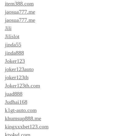
item388.com
jaosua777.me
jaosua777.me
Jili
Jilislot
jinda55
jinda888
Joker123
joker123auto
joker123th
Joker123th.com
juad888
Judhai168
k1gt-auto.com
khumsup888.me
kingxxxbet123.com
ktv4sd.com