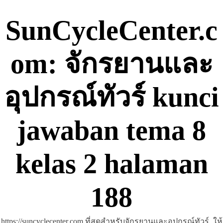
Skip
to
SunCycleCenter.c
content
om: จักรยานและ
อุปกรณ์ทัวร์ kunci
jawaban tema 8
kelas 2 halaman
188
https://suncyclecenter.com ที่สุดสำหรับจักรยานและอุปกรณ์ทัวร์, ให้