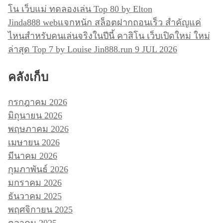
โน เว็บแม่ ทดลองเล่น Top 80 by Elton
Jinda888 webแจกหนัก สล็อตฝากถอนเร็ว สำคัญแค่
ไหนสำหรับคนเล่นจริงในปีนี้ คาสิโน เว็บเปิดใหม่ ใหม่
ล่าสุด Top 7 by Louise Jin888.run 9 JUL 2026
คลังเก็บ
กรกฎาคม 2026
มิถุนายน 2026
พฤษภาคม 2026
เมษายน 2026
มีนาคม 2026
กุมภาพันธ์ 2026
มกราคม 2026
ธันวาคม 2025
พฤศจิกายน 2025