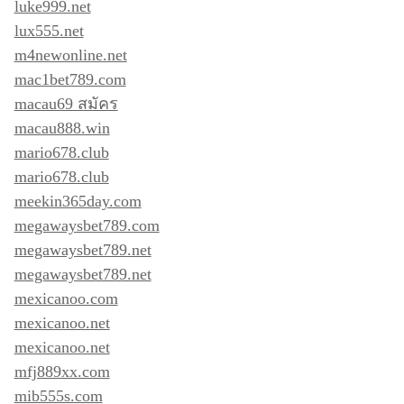
luke999.net
lux555.net
m4newonline.net
mac1bet789.com
macau69 สมัคร
macau888.win
mario678.club
mario678.club
meekin365day.com
megawaysbet789.com
megawaysbet789.net
megawaysbet789.net
mexicanoo.com
mexicanoo.net
mexicanoo.net
mfj889xx.com
mib555s.com