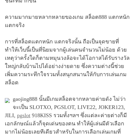
ชนะที่มากขึ้น
ความมากมายหลากหลายของเกม สล็อต888 แตกหนัก
แตกจริง
การที่สล็อตแตกหนัก แตกจริงนั้น ถือเป็นจุดขายที่
ทำให้เว็บนี้เป็นที่นิยมจากผู้เล่นคนจำนวนไม่น้อย ด้วย
เหตุว่าครั้งใดก็ตามหมุนวงล้อจะได้โอกาสได้รับรางวัล
ใหญ่กลับบ้านไปได้อย่างง่ายดาย ซึ่งความต่างนี้ช่วย
เพิ่มความระทึกใจรวมทั้งสนุกสนานให้กับการเล่นเกม
สล็อต
gaojing888 นั้นมีเกมสล็อตจากหลายค่ายดัง ไม่ว่า
จะเป็น SLOTXO, PGSLOT, LIVE22, JOKER123,
JILI,
pgslot
918KISS รวมทั้งฯลฯ ซึ่งแต่ละค่ายต่างก็มี
เอกลักษณ์แล้วก็จุดเด่นของตน ทำให้ผู้เล่นมีตัวเลือก
มากไม่น้อยเลยทีเดียวสำหรับในการเลือกเล่นเกมที่