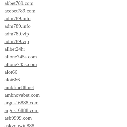
abbet789.com
acebet789.com
adm789.info
adm789.info
adm789.vip
adm789.vip
allbet24hr
allone745s.com
allone745s.com
alot66
alot666
ambfine88.net
ambnovabet.com
argus16888.com
argus16888.com
asb9999.com
askyouwin888