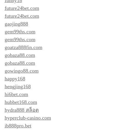
funny18
future24bet.com
future24bet.com
gaojing888
gem99ths.com
gem99ths.com
goatza888fin.com
gobaza88.com
gobaza88.com
gowingo88.com
happy168
hengjing168
hi6bet.com
hubbet168.com
hydra888 สล็อต
hyperclub-casino.com
ib888pro.bet