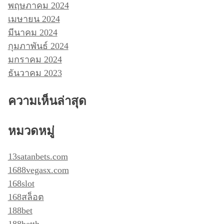
พฤษภาคม 2024
เมษายน 2024
มีนาคม 2024
กุมภาพันธ์ 2024
มกราคม 2024
ธันวาคม 2023
ความเห็นล่าสุด
หมวดหมู่
13satanbets.com
1688vegasx.com
168slot
168สล็อต
188bet