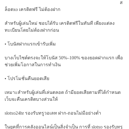
ส
ล็อตxo เครดิตฟรี ไม่ต้องฝาก
สำหรับผู้เล่นใหม่ ชอบได้รับ เครดิตฟรีในทันที เพียงแต่ลง
ทะเบียนโดยไม่ต้องฝากก่อน
• โบนัสฝากแรกเข้ารับเพิ่ม
บางเว็บไซต์ตรงจะให้โบนัส 50%–100% ของยอดฝากแรก เพื่อ
ช่วยเพิ่มโอกาสในการทำเงิน
• โปรโมชั่นคืนยอดเสีย
เหมาะสำหรับผู้เล่นที่เล่นตลอด ถ้ามียอดเสียตามที่ได้กำหนด
เว็บจะคืนเครดิตบางส่วนให้
slotxo24hr รองรับทรูวอเลท ฝาก-ถอนไม่มีอย่างต่ำ
ในยุคที่การคลังออนไลน์เป็นสิ่งจำเป็น การที่ slotxo รองรับทรู