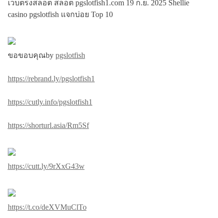
เว็บตรงสล็อต สล็อต pgslotfish1.com 19 ก.ย. 2025 Shellie
casino pgslotfish แจกบ่อย Top 10
ขอขอบคุณby
pgslotfish
https://rebrand.ly/pgslotfish1
https://cutly.info/pgslotfish1
https://shorturl.asia/Rm5Sf
https://cutt.ly/9rXxG43w
https://t.co/deXVMuClTo