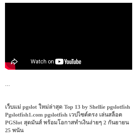
…
เว็บแม่ pgslot ใหม่ล่าสุด Top 13 by Shellie pgslotfish
Pgslotfish1.com pgslotfish เวปไซต์ตรง เล่นสล็อต
PGSlot สุดมันส์ พร้อมโอกาสทำเงินง่ายๆ 2 กันยายน
25 พนัน