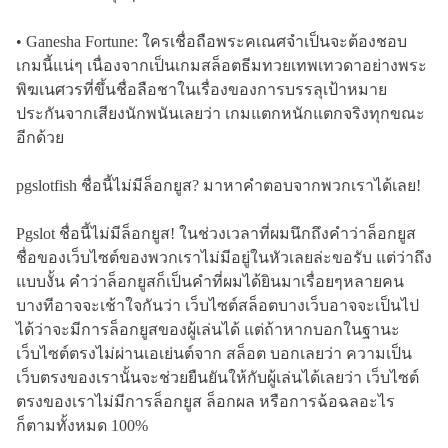
• Ganesha Fortune: ใครเชื่อถือพระคเณศจำเป็นจะต้องชอบ
เกมนี้แน่ๆ เนื่องจากเป็นเกมสล็อตธีมทวยเทพเทวดาอย่างพระ
พิฆเนศวรที่ขึ้นชื่อลือชาในเรื่องของการบรรลุเป้าหมาย
ประกันจากเสียงนักพนันเลยว่า เกมแตกหนักแตกจริงทุกขณะ
อีกด้วย
pgslotfish ชื่อนี้ไม่มีล็อกยูส? มาหาคำตอบจากพวกเราได้เลย!
Pgslot ชื่อนี้ไม่มีล็อกยูส! ในช่วงเวลาที่ผมนึกถึงคำว่าล็อกยูส
ชื่อของเว็บไซต์ของพวกเราไม่มีอยู่ในหัวเลยล่ะขอรับ แต่ว่าถึง
แบบงั้น คำว่าล็อกยูสก็เป็นคำที่ผมได้ยินมาเรื่อยๆหลายคน
บางทีอาจจะเช้าใจกันว่า เว็บไซต์สล็อตบางเว็บอาจจะเป็นไป
ได้ว่าจะมีการล็อกยูสของผู้เล่นได้ แต่ถ้าหากบอกในฐานะ
เว็บไซต์ตรงไม่ผ่านเอเย่นต์จาก สล็อต บอกเลยว่า ความเป็น
เว็บตรงของเรานั้นจะช่วยยืนยันให้กับผู้เล่นได้เลยว่า เว็บไซต์
ตรงของเราไม่มีการล็อกยูส ล็อกผล หรือการฉ้อฉลอะไร
ก็ตามทั้งหมด 100%