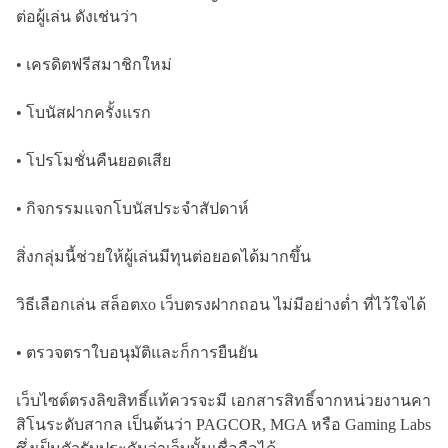
ต่อผู้เล่น ดังเช่นว่า
• เครดิตฟรีสมาชิกใหม่
• โบนัสฝากครั้งแรก
• โปรโมชั่นคืนยอดเสีย
• กิจกรรมแจกโบนัสประจำสัปดาห์
สิ่งกลุ่มนี้ช่วยให้ผู้เล่นมีทุนต่อยอดได้มากขึ้น
วิธีเลือกเล่น สล็อตxo เว็บตรงฝากถอน ไม่มีอย่างต่ำ ที่ไว้ใจได้
• ตรวจตราใบอนุมัติและก็การยืนยัน
เว็บไซต์ตรงลิขสิทธิ์แท้ควรจะมี เอกสารสิทธิ์จากหน่วยงานคา
สิโนระดับสากล เป็นต้นว่า PAGCOR, MGA หรือ Gaming Labs