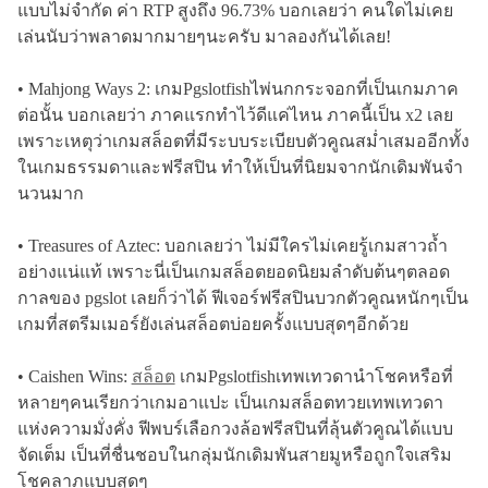
แบบไม่จำกัด ค่า RTP สูงถึง 96.73% บอกเลยว่า คนใดไม่เคย
เล่นนับว่าพลาดมากมายๆนะครับ มาลองกันได้เลย!
• Mahjong Ways 2: เกมPgslotfishไพ่นกกระจอกที่เป็นเกมภาค
ต่อนั้น บอกเลยว่า ภาคแรกทำไว้ดีแค่ไหน ภาคนี้เป็น x2 เลย
เพราะเหตุว่าเกมสล็อตที่มีระบบระเบียบตัวคูณสม่ำเสมออีกทั้ง
ในเกมธรรมดาและฟรีสปิน ทำให้เป็นที่นิยมจากนักเดิมพันจำ
นวนมาก
• Treasures of Aztec: บอกเลยว่า ไม่มีใครไม่เคยรู้เกมสาวถ้ำ
อย่างแน่แท้ เพราะนี่เป็นเกมสล็อตยอดนิยมลำดับต้นๆตลอด
กาลของ pgslot เลยก็ว่าได้ ฟีเจอร์ฟรีสปินบวกตัวคูณหนักๆเป็น
เกมที่สตรีมเมอร์ยังเล่นสล็อตบ่อยครั้งแบบสุดๆอีกด้วย
• Caishen Wins:
สล็อต
เกมPgslotfishเทพเทวดานำโชคหรือที่
หลายๆคนเรียกว่าเกมอาแปะ เป็นเกมสล็อตทวยเทพเทวดา
แห่งความมั่งคั่ง ฟีพบร์เลือกวงล้อฟรีสปินที่ลุ้นตัวคูณได้แบบ
จัดเต็ม เป็นที่ชื่นชอบในกลุ่มนักเดิมพันสายมูหรือถูกใจเสริม
โชคลาภแบบสุดๆ