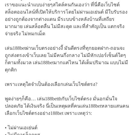
เราขอแนะนำแบบง่ายๆสไตล์คนกันเองว่า ที่นี่คือเว็บไซต์
สล็อตออนไลน์ที่เปิดให้บริการโดยไม่ผ่านเอเย่นต์ มีใบรับรอง
อย่างถูกต้องจากต่างแดน มีระบบข้างหลังบ้านที่เสถียร
มากมาย เล่นสล็อตลื่น ไม่มีสะดุด และที่สำคัญเป็น แตกจริง
จ่ายจริง ไม่หมกเม็ด
เล่น188betผ่านเว็บตรงอย่างงี้ มันดีตรงที่ทุกยอดฝาก-ถอนจะ
ถูกส่งตรงเข้าเว็บเลย ไม่มีคนกึ่งกลาง ไม่มีหักเปอร์เซ็นต์ใดๆ
ก็ตามทั้งมวล เล่น188betมากแค่ไหน ได้เต็มปริมาณ แบบไม่มี
ตุกติก
เพราะเหตุใดจำเป็นต้องเลือกเล่นเว็บไซต์ตรง?
พูดง่ายๆก็คือ… เล่น188betthกับเว็บไซต์ตรง มั่นอกมั่นใจ
ปลอดภัย ได้เงินจริง นี่เป็นเหตุผลที่คนเล่น188betหลายแสนคน
เลือกเว็บไซต์ตรงอย่าง188bet เพราะเหตุว่า:
• ไม่ผ่านเอเย่นต์
• ไม่มีการล็อกยูส