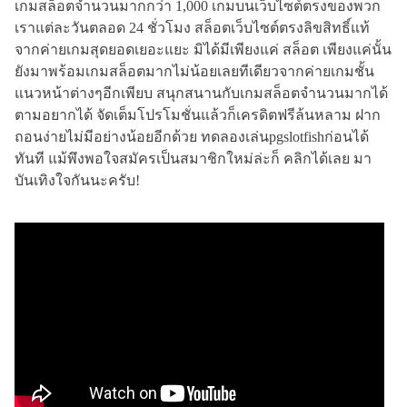
เกมสล็อตจำนวนมากกว่า 1,000 เกมบนเว็บไซต์ตรงของพวก
เราแต่ละวันตลอด 24 ชั่วโมง สล็อตเว็บไซต์ตรงลิขสิทธิ์แท้
จากค่ายเกมสุดยอดเยอะแยะ มิได้มีเพียงแค่ สล็อต เพียงแค่นั้น
ยังมาพร้อมเกมสล็อตมากไม่น้อยเลยทีเดียวจากค่ายเกมชั้น
แนวหน้าต่างๆอีกเพียบ สนุกสนานกับเกมสล็อตจำนวนมากได้
ตามอยากได้ จัดเต็มโปรโมชั่นแล้วก็เครดิตฟรีล้นหลาม ฝาก
ถอนง่ายไม่มีอย่างน้อยอีกด้วย ทดลองเล่นpgslotfishก่อนได้
ทันที แม้พึงพอใจสมัครเป็นสมาชิกใหม่ล่ะก็ คลิกได้เลย มา
บันเทิงใจกันนะครับ!