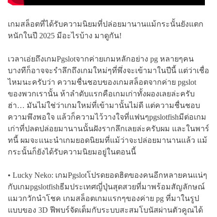
เกมสล็อตที่ได้รับความนิยมที่ปล่อยมานานแม้กระนั้นยังแตก
หนักในปี 2025 มีอะไรบ้าง มาดูกัน!
เวลาเอ่ยถึงเกมPgslotจากค่ายเกมหลักอย่าง pg หลายๆคน
บางทีก็อาจจะรำลึกถึงเกมใหม่ๆที่พึ่งจะเข้ามาในปีนี้ แต่ว่าเชื่อ
ไหมนะครับว่า ความชื่นชอบของเกมสล็อตจากค่าย pgslot
ของพวกเรานั้น ห้าลำดับแรกคือเกมเก่าทั้งผองเลยล่ะครับ
ฮ่า… มันไม่ใช่ว่าเกมใหม่ที่เข้ามานั้นไม่ดี แต่ความชื่นชอบ
ความพึงพอใจ แล้วก็ความไว้วางใจที่แฟนๆpgslotfishมีต่อเกม
เก่าที่ปลดปล่อยมานานนั้นฝังรากลึกเลยล่ะครับผม และในพาร์
ทนี้ ผมจะแนะนำเกมยอดนิยมที่แม้ว่าจะปล่อยมานานแล้ว แม้
กระนั้นก็ยังได้รับความนิยมอยู่ในตอนนี้
• Lucky Neko: เกมPgslotโปรดยอดฮิตของคนอีกหลายคนแน่ๆ
กับเกมpgslotfishธีมประเทศญี่ปุ่นสุดสวยที่มาพร้อมสัญลักษณ์
แมวกวักนำโชค เกมสล็อตเกมแรกๆของค่าย pg ที่มาในรูป
แบบของ 3D ฟีพบร์จัดเต็มกับระบบสะสมโบนัสผ่านตัวคูณได้