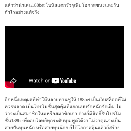
แล้วว่าน่าเล่น188bet โบนัสแตกรัวๆเพิ่มโอกาสชนะและรับ
กำไรอย่างแท้จริง
อีกหนึ่งเหตุผลที่ทำให้หลายท่านชูให้ 188bet เป็นเว็บสล็อตที่ไม่
ควรพลาด เป็นโปรโมชั่นสุดคุ้มที่แจกแบบจัดหนักจัดเต็ม ไม่
ว่าจะเป็นสมาชิกใหม่หรือสมาชิกเก่า ต่างก็มีสิทธิ์รับโปรโม
ชั่น188betที่ตอบโจทย์ทุกระดับทุน พูดได้ว่า ไม่ว่าคุณจะเป็น
สายปั่นทุนหนัก หรือสายทุนน้อย ก็ได้โอกาสลุ้นแล้วก็สร้าง