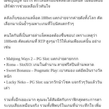
เผชิญปัญหาอะไร ทักไลน์หรือแชทสดได้ในทันที ไม่ต้องคอย
เสิร์ฟการช่วยเหลือเร็วทันใจ
คลังเก็บของเกมสล็อต 188bet แตกง่ายจากค่ายดังทั้งโลก คัด
เลือกมาเน้นย้ำๆเฉพาะเกมที่โบนัสแตกรัวๆ
คนใดกันที่เป็นสายล่าแจ็คพอตต้องชื่นชอบ! เพราะเหตุว่า
188betth คัดแต่เกมที่ RTP สูงๆมาไว้ให้เล่นเพียงแค่นั้น อย่าง
เช่น
• Mahjong Ways 2 – PG Slot: แตกง่ายดายกกก
• Roma – SlotXO: เกมในตำนาน สายฟรีสปินห้ามพลาด
• Sweet Bonanza – Pragmatic Play: เบาสมอง แต่อัดเงินรางวัล
หนัก
• Lucky Neko – PG Slot: แมวกวักนำโชค แจกรัวๆวันแล้ววัน
เล่า
รวมทั้งอีกเยอะมาก คุณจะได้สัมผัสกับกราฟิกสุดตระการตา
ระบบเสียงเหมือนจริง รวมทั้งฟีพบร์ในเกมที่น่าระทึกใจ เพิ่ม