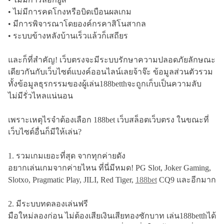
• ไม่มีการคดโกงหรือบิดเบือนผลเกม
• มีการพิจารณาโดยองค์กรคาสิโนสากล
• ระบบข้างหลังบ้านเร็วแล้วก็เสถียร
และก็ที่สำคัญ! เว็บตรงจะมีระบบรักษาความปลอดภัยลักษณะ
เดียวกันกับเว็บไซต์แบงค์ออนไลน์เลยจ้าจ๊ะ ข้อมูลส่วนตัวรวม
ทั้งข้อมูลธุรกรรมของผู้เล่น188betthจะถูกเก็บเป็นความลับ
ไม่มีรั่วไหลแน่นอน
เพราะเหตุไรจำต้องเลือก 188bet เว็บสล็อตเว็บตรง ในขณะที่
เว็บไซต์อื่นก็มีให้เล่น?
1. รวมเกมเยอะที่สุด จากทุกค่ายดัง
อยากเล่นเกมจากค่ายไหน ที่นี่มีหมด! PG Slot, Joker Gaming,
Slotxo, Pragmatic Play, JILI, Red Tiger,
188bet
CQ9 และอีกมาก
2. มีระบบทดลองเล่นฟรี
มือใหม่ลองก่อน ไม่ต้องเสียเงินเสียทองซักบาท เล่น188betthได้