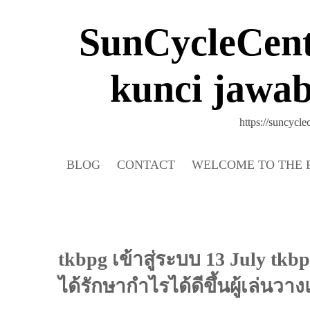
Skip
to
SunCycleCent
content
kunci jawab
https://suncyc
BLOG
CONTACT
WELCOME TO THE 
tkbpg เข้าสู่ระบบ 13 July tkbp
ได้รักษากำไรได้ดีขึ้นผู้เล่นวา