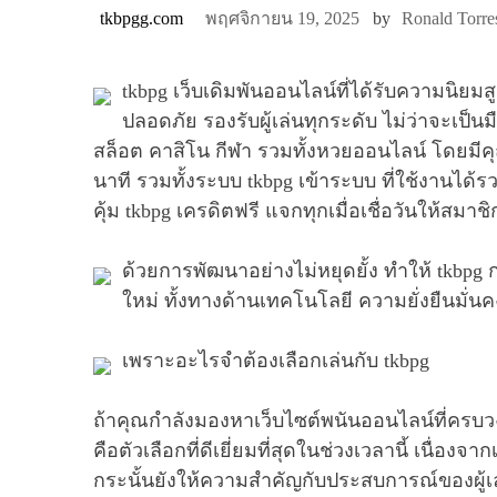
tkbpgg.com
พฤศจิกายน 19, 2025
by
Ronald Torre
tkbpg เว็บเดิมพันออนไลน์ที่ได้รับความนิยมสู
ปลอดภัย รองรับผู้เล่นทุกระดับ ไม่ว่าจะเป็นม
สล็อต คาสิโน กีฬา รวมทั้งหวยออนไลน์ โดยมีคุ
นาที รวมทั้งระบบ tkbpg เข้าระบบ ที่ใช้งานได้ร
คุ้ม tkbpg เครดิตฟรี แจกทุกเมื่อเชื่อวันให้สมาช
ด้วยการพัฒนาอย่างไม่หยุดยั้ง ทำให้ tkbpg
ใหม่ ทั้งทางด้านเทคโนโลยี ความยั่งยืนมั่นคง
เพราะอะไรจำต้องเลือกเล่นกับ tkbpg
ถ้าคุณกำลังมองหาเว็บไซต์พนันออนไลน์ที่ครบวงจร
คือตัวเลือกที่ดีเยี่ยมที่สุดในช่วงเวลานี้ เนื่องจาก
กระนั้นยังให้ความสำคัญกับประสบการณ์ของผู้เล