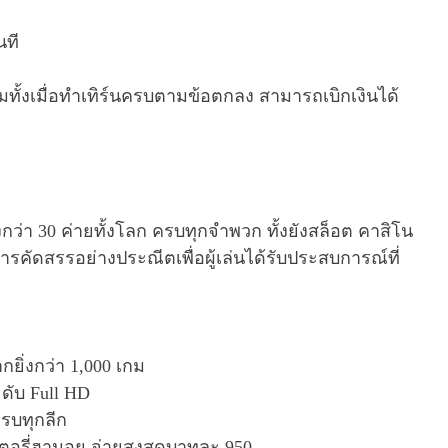
นที
มทั้งเมื่อทำเทิร์นครบตามข้อตกลง สามารถเบิกเงินได้
ว่า 30 ค่ายทั้งโลก ครบทุกจำพวก ทั้งยังสล็อต คาสิโน
ารคัดสรรอย่างประณีตเพื่อผู้เล่นได้รับประสบการณ์ที่
ยิ่งกว่า 1,000 เกม
ดับ Full HD
ครบทุกลีก
อรี่ฮานอย จ่ายสูงสุดบาทละ 950