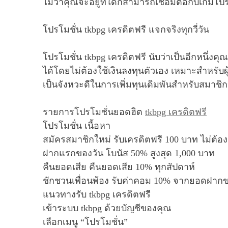
ไม่ว่าคุณจะอยู่ที่ใดก็สามารถเชื่อมต่อกับเกมโป
โปรโมชั่น tkbpg เครดิตฟรี แจกจริงทุกวี่วัน
โปรโมชั่น tkbpg เครดิตฟรี นับว่าเป็นอีกหนึ่งคุ
ได้โดยไม่ต้องใช้เงินลงทุนตัวเอง เหมาะสำหรับผู
เป็นจังหวะดีในการเพิ่มทุนเดิมพันสำหรับสมาชิกปั
รายการโปรโมชั่นยอดฮิต
tkbpg เครดิตฟรี
โปรโมชั่น เนื้อหา
สมัครสมาชิกใหม่ รับเครดิตฟรี 100 บาท ไม่ต้อ
ฝากแรกของวัน โบนัส 50% สูงสุด 1,000 บาท
คืนยอดเสีย คืนยอดเสีย 10% ทุกสัปดาห์
ชักชวนเพื่อนพ้อง รับค่าคอม 10% จากยอดฝา
แนวทางรับ tkbpg เครดิตฟรี
เข้าระบบ tkbpg ด้วยบัญชีของคุณ
เลือกเมนู “โปรโมชั่น”