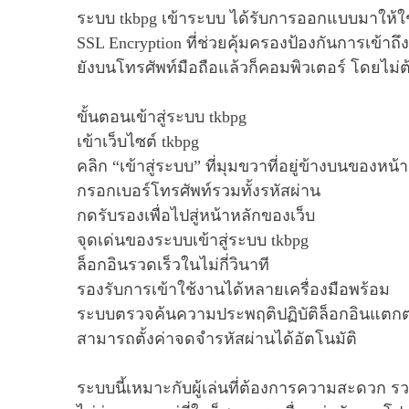
ระบบ tkbpg เข้าระบบ ได้รับการออกแบบมาให้ใ
SSL Encryption ที่ช่วยคุ้มครองป้องกันการเข้าถ
ยังบนโทรศัพท์มือถือแล้วก็คอมพิวเตอร์ โดยไม่
ขั้นตอนเข้าสู่ระบบ tkbpg
เข้าเว็บไซต์ tkbpg
คลิก “เข้าสู่ระบบ” ที่มุมขวาที่อยู่ข้างบนของหน้า
กรอกเบอร์โทรศัพท์รวมทั้งรหัสผ่าน
กดรับรองเพื่อไปสู่หน้าหลักของเว็บ
จุดเด่นของระบบเข้าสู่ระบบ tkbpg
ล็อกอินรวดเร็วในไม่กี่วินาที
รองรับการเข้าใช้งานได้หลายเครื่องมือพร้อม
ระบบตรวจค้นความประพฤติปฏิบัติล็อกอินแตกต
สามารถตั้งค่าจดจำรหัสผ่านได้อัตโนมัติ
ระบบนี้เหมาะกับผู้เล่นที่ต้องการความสะดวก รว