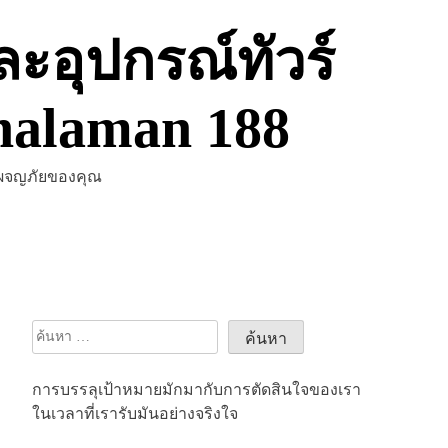
ะอุปกรณ์ทัวร์
 halaman 188
การผจญภัยของคุณ
ค้นหา
สำหรับ:
การบรรลุเป้าหมายมักมากับการตัดสินใจของเรา
ในเวลาที่เรารับมันอย่างจริงใจ