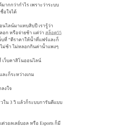
ด้มากกว่ากำไร เพราะว่าระบบ
ชื่อใจได้
อนไลน์มาแทบสิบปี เรารู้ว่า
อก หรือจ่ายช้า แต่ว่า
สล็อต55
เว็บที่ “ตีราคาให้น้ำที่แฟร์และก็
ไม่ช้า ไม่หลอกกินค่าน้ำแพงๆ
่ เว็บคาสิโนออนไลน์
กมและก็ระหว่างเกม
ตกลงใจ
็วใน 3 วิ แล้วก็ระบบการันตีแบบ
ต่วอลเลย์บอล หรือ Esports ก็มี