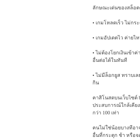
ลักษณะเด่นของสล็อตต
• เกมโหลดเร็ว ไม่กระ
• เกมอัปเดตไว ค่ายไห
• ไม่ต้องโยกเงินเข้าค่
อื่นต่อได้ในทันที
• ไม่มีล็อกยูส ทราบ
กิน
คาสิโนสดบนเว็บไซต์ 
ประสบการณ์ใกล้เคียง
กว่า 100 เท่า
คนไม่ใช่น้อยบางทีอา
อื่นที่กระตุก ช้า หรือ