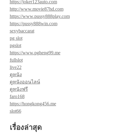
https://joker123auto.com
http://www.movie87hd.com
https://www.pussy888play.com
https://pussy888win.com
sexybaccarat
pg slot
pgslot
https://www.pgheng99.me
fullslot
live22
ดูหนัง
ดูหนังออนไลน์
ดูหนังฟรี
faro168
https://hongkong456.me
slot66
เรื่องล่าสุด