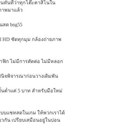
ในทันทีว่าทุกโต๊ะคาสิโนใน
ุณภาพมาแล้ว
โนสด bng55
l HD ชัดทุกมุม กล้องถ่ายภาพ
ราฟิก ไม่มีการตัดต่อ ไม่มีหลอก
้พินิจพิจารณาก่อนวางเดิมพัน
ขั้นต่ำแค่ 5 บาท สำหรับมือใหม่
ระบบแชทสดในเกม ให้พวกเราได้
ียวกัน เปรียบเสมือนอยู่ในบ่อน