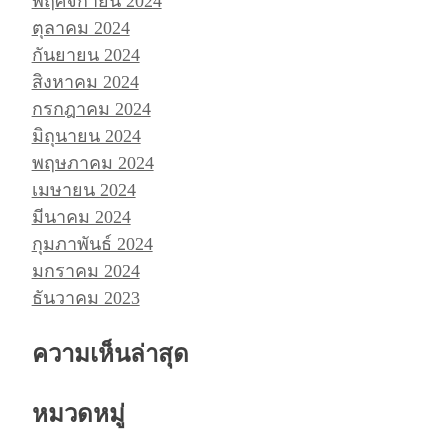
พฤศจิกายน 2024
ตุลาคม 2024
กันยายน 2024
สิงหาคม 2024
กรกฎาคม 2024
มิถุนายน 2024
พฤษภาคม 2024
เมษายน 2024
มีนาคม 2024
กุมภาพันธ์ 2024
มกราคม 2024
ธันวาคม 2023
ความเห็นล่าสุด
หมวดหมู่