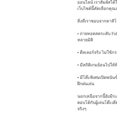
ออนไลน์ เราสัมผัสได้
เว็บไซต์นี้คัดเลือกค
สิ่งที่เราชอบจากคาสิ
• ถ่ายทอดสดระดับ Ful
หลายมิติ
• ดีลเลอร์จริง ไม่ใช้ก
• มีสถิติเกมย้อนไปให
• มีโต๊ะพิเศษเปิดพนัน
ฝึกฝนเล่น
นอกเหนือจากนี้ยังมี
ตอบโต้กับผู้เล่นโต๊ะเด
จริงๆ