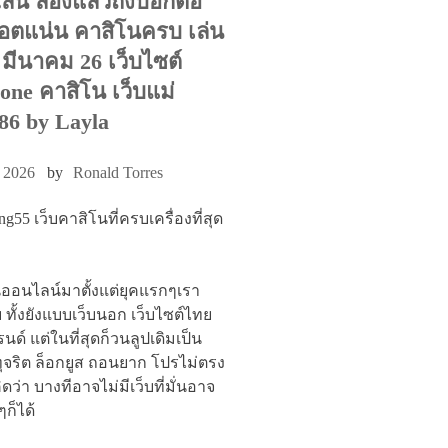
ลน์ ลองแล้วถึงบอกต่อ
อตแน่น คาสิโนครบ เล่น
 มีนาคม 26 เว็บไซต์
one คาสิโน เว็บแม่
86 by Layla
 2026
by
Ronald Torres
5 เว็บคาสิโนที่ครบเครื่องที่สุด
โนออนไลน์มาตั้งแต่ยุคแรกๆเรา
 ทั้งยังแบบเว็บนอก เว็บไซต์ไทย
นด์ แต่ในที่สุดก็วนลูปเดิมเป็น
ทุจริต ล็อกยูส ถอนยาก โปรไม่ตรง
ว่า บางทีอาจไม่มีเว็บที่มั่นอาจ
ๆก็ได้