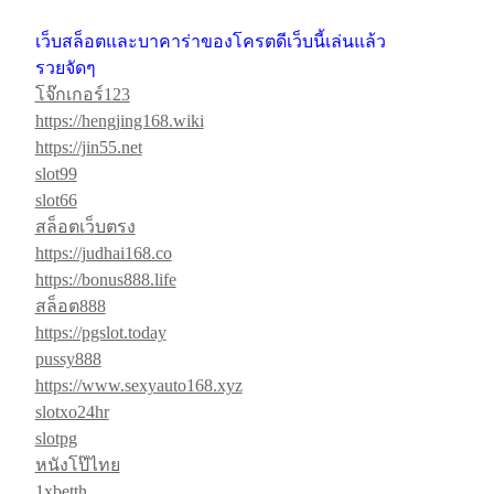
เว็บสล็อตและบาคาร่าของโครตดีเว็บนี้เล่นแล้ว
รวยจัดๆ
โจ๊กเกอร์123
https://hengjing168.wiki
https://jin55.net
slot99
slot66
สล็อตเว็บตรง
https://judhai168.co
https://bonus888.life
สล็อต888
https://pgslot.today
pussy888
https://www.sexyauto168.xyz
slotxo24hr
slotpg
หนังโป๊ไทย
1xbetth