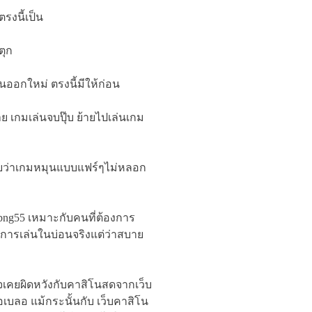
รงนี้เป็น
ตุก
นออกใหม่ ตรงนี้มีให้ก่อน
าย เกมเล่นจบปุ๊บ ย้ายไปเล่นเกม
เลยว่าเกมหมุนแบบแฟร์ๆไม่หลอก
bng55 เหมาะกับคนที่ต้องการ
การเล่นในบ่อนจริงแต่ว่าสบาย
จเคยผิดหวังกับคาสิโนสดจากเว็บ
จอเบลอ แม้กระนั้นกับ เว็บคาสิโน