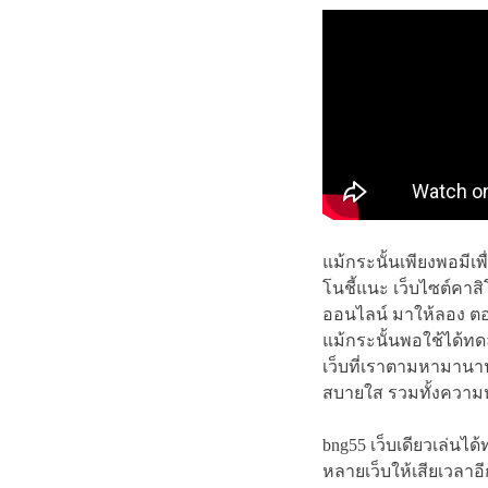
แม้กระนั้นเพียงพอมีเ
โนชี้แนะ เว็บไซต์คาสิ
ออนไลน์ มาให้ลอง ตอนต
แม้กระนั้นพอใช้ได้ทด
เว็บที่เราตามหามานาน
สบายใส รวมทั้งควา
bng55 เว็บเดียวเล่นได
หลายเว็บให้เสียเวลาอ