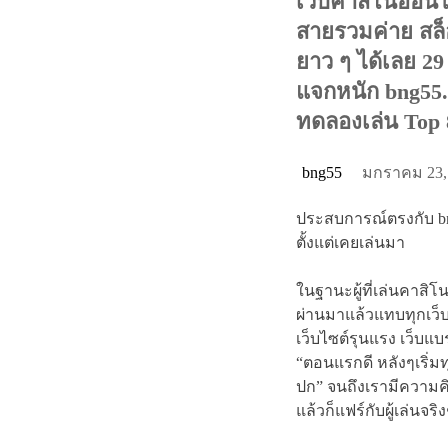
เว็บคาสิโนออนไ
สายรวมค่าย สล็
ยาว ๆ ได้เลย 29
แจกหนัก bng55.
ทดลองเล่น Top 
bng55
มกราคม 23,
ประสบการณ์ตรงกับ bng5
ตั้งแต่เคยเล่นมา
ในฐานะผู้ที่เล่นคาสิ
ผ่านมาแล้วแทบทุกเว็บ
เว็บไซต์รุนแรง เว็บแบร
“ตอนแรกดี หลังๆเริ่ม
ปก” จนถึงเรามีความคิด
แล้วก็แฟร์กับผู้เล่นจริง