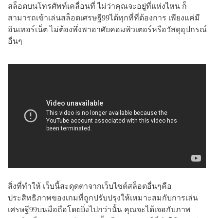
สล็อตบนโทรศัพท์เคลื่อนที่ ไม่ว่าคุณจะอยู่ที่แห่งไหน ก็
สามารถเข้าเล่นสล็อตเศรษฐี99ได้ทุกที่ที่ต้องการ เพียงแค่มี
อินเทอร์เน็ต ไม่ต้องพึ่งพาอาศัยคอมพิวเตอร์หรือวัสดุอุปกรณ์
อื่นๆ
สิ่งที่ทำให้ เว็บนี้สะดุดตาจากเว็บไซต์สล็อตอื่นๆคือ
ประสิทธิภาพของเกมที่ถูกปรับปรุงให้เหมาะสมกับการเล่น
เศรษฐี99บนมือถือโดยยิ่งไปกว่านั้น คุณจะได้เจอกับภาพ