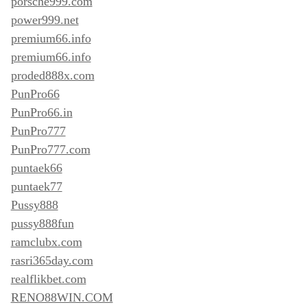
porsche999.com
power999.net
premium66.info
premium66.info
proded888x.com
PunPro66
PunPro66.in
PunPro777
PunPro777.com
puntaek66
puntaek77
Pussy888
pussy888fun
ramclubx.com
rasri365day.com
realflikbet.com
RENO88WIN.COM