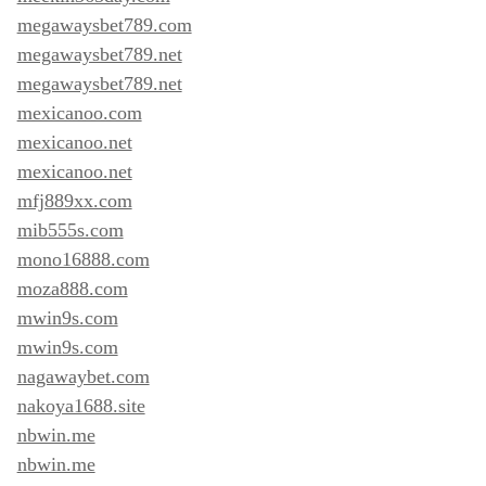
megawaysbet789.com
megawaysbet789.net
megawaysbet789.net
mexicanoo.com
mexicanoo.net
mexicanoo.net
mfj889xx.com
mib555s.com
mono16888.com
moza888.com
mwin9s.com
mwin9s.com
nagawaybet.com
nakoya1688.site
nbwin.me
nbwin.me