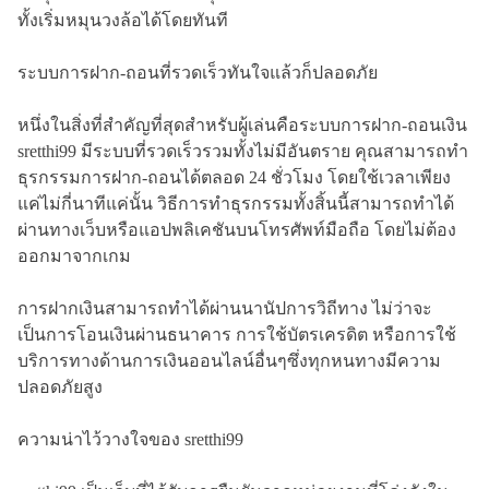
ทั้งเริ่มหมุนวงล้อได้โดยทันที
ระบบการฝาก-ถอนที่รวดเร็วทันใจแล้วก็ปลอดภัย
หนึ่งในสิ่งที่สำคัญที่สุดสำหรับผู้เล่นคือระบบการฝาก-ถอนเงิน
sretthi99 มีระบบที่รวดเร็วรวมทั้งไม่มีอันตราย คุณสามารถทำ
ธุรกรรมการฝาก-ถอนได้ตลอด 24 ชั่วโมง โดยใช้เวลาเพียง
แค่ไม่กี่นาทีแค่นั้น วิธีการทำธุรกรรมทั้งสิ้นนี้สามารถทำได้
ผ่านทางเว็บหรือแอปพลิเคชันบนโทรศัพท์มือถือ โดยไม่ต้อง
ออกมาจากเกม
การฝากเงินสามารถทำได้ผ่านนานัปการวิถีทาง ไม่ว่าจะ
เป็นการโอนเงินผ่านธนาคาร การใช้บัตรเครดิต หรือการใช้
บริการทางด้านการเงินออนไลน์อื่นๆซึ่งทุกหนทางมีความ
ปลอดภัยสูง
ความน่าไว้วางใจของ sretthi99