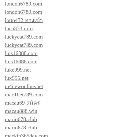
london6789.com
london6789.com
lotto432 ทางเข้า
luca333.info
luckycat789.com
luckycat789.com
luis16888.com
luis16888.com
luke999.net
lux555.net
m4newonline.net
mac1bet789.com
macau69 สมัคร
macau888.win
mario678.club
mario678.club
meekin365day.com