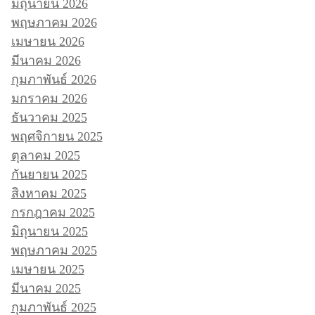
มิถุนายน 2026
พฤษภาคม 2026
เมษายน 2026
มีนาคม 2026
กุมภาพันธ์ 2026
มกราคม 2026
ธันวาคม 2025
พฤศจิกายน 2025
ตุลาคม 2025
กันยายน 2025
สิงหาคม 2025
กรกฎาคม 2025
มิถุนายน 2025
พฤษภาคม 2025
เมษายน 2025
มีนาคม 2025
กุมภาพันธ์ 2025