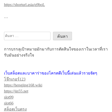
https://shorturl.asia/q9boL
…
ค้นหา
สำหรับ:
การบรรลุเป้าหมายมักมากับการตัดสินใจของเราในเวลาที่เรา
รับมันอย่างจริงใจ
เว็บสล็อตและบาคาร่าของโครตดีเว็บนี้เล่นแล้วรวยจัดๆ
โจ๊กเกอร์123
https://hengjing168.wiki
https://jin55.net
slot99
slot66
สล็อตเว็บตรง