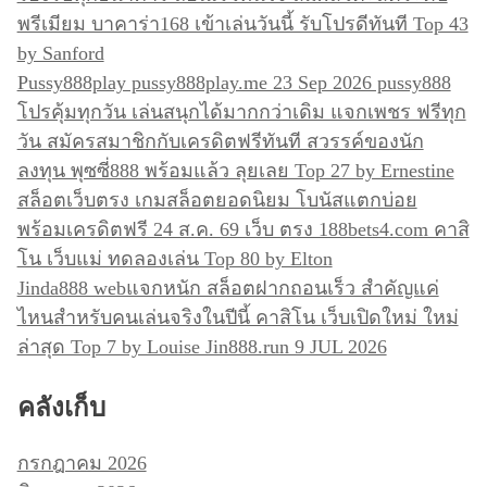
พรีเมียม บาคาร่า168 เข้าเล่นวันนี้ รับโปรดีทันที Top 43
by Sanford
Pussy888play pussy888play.me 23 Sep 2026 pussy888
โปรคุ้มทุกวัน เล่นสนุกได้มากกว่าเดิม แจกเพชร ฟรีทุก
วัน สมัครสมาชิกกับเครดิตฟรีทันที สวรรค์ของนัก
ลงทุน พุซซี่888 พร้อมแล้ว ลุยเลย Top 27 by Ernestine
สล็อตเว็บตรง เกมสล็อตยอดนิยม โบนัสแตกบ่อย
พร้อมเครดิตฟรี 24 ส.ค. 69 เว็บ ตรง 188bets4.com คาสิ
โน เว็บแม่ ทดลองเล่น Top 80 by Elton
Jinda888 webแจกหนัก สล็อตฝากถอนเร็ว สำคัญแค่
ไหนสำหรับคนเล่นจริงในปีนี้ คาสิโน เว็บเปิดใหม่ ใหม่
ล่าสุด Top 7 by Louise Jin888.run 9 JUL 2026
คลังเก็บ
กรกฎาคม 2026