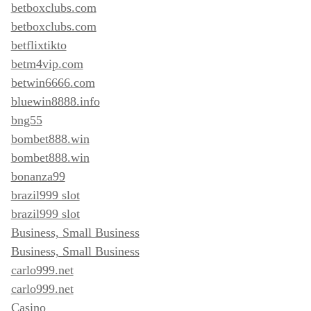
betboxclubs.com
betboxclubs.com
betflixtikto
betm4vip.com
betwin6666.com
bluewin8888.info
bng55
bombet888.win
bombet888.win
bonanza99
brazil999 slot
brazil999 slot
Business, Small Business
Business, Small Business
carlo999.net
carlo999.net
Casino