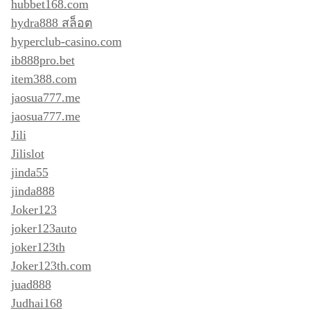
hubbet168.com
hydra888 สล็อต
hyperclub-casino.com
ib888pro.bet
item388.com
jaosua777.me
jaosua777.me
Jili
Jilislot
jinda55
jinda888
Joker123
joker123auto
joker123th
Joker123th.com
juad888
Judhai168