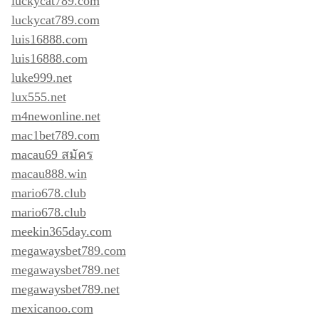
luckycat789.com
luckycat789.com
luis16888.com
luis16888.com
luke999.net
lux555.net
m4newonline.net
mac1bet789.com
macau69 สมัคร
macau888.win
mario678.club
mario678.club
meekin365day.com
megawaysbet789.com
megawaysbet789.net
megawaysbet789.net
mexicanoo.com