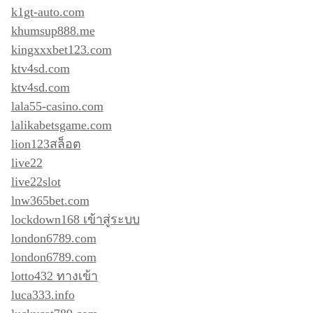
k1gt-auto.com
khumsup888.me
kingxxxbet123.com
ktv4sd.com
ktv4sd.com
lala55-casino.com
lalikabetsgame.com
lion123สล็อต
live22
live22slot
lnw365bet.com
lockdown168 เข้าสู่ระบบ
london6789.com
london6789.com
lotto432 ทางเข้า
luca333.info