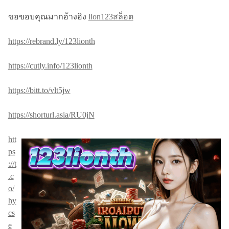
ขอขอบคุณมากอ้างอิง
lion123สล็อต
https://rebrand.ly/123lionth
https://cutly.info/123lionth
https://bitt.to/vlt5jw
https://shorturl.asia/RU0jN
htt
ps
://t
.c
o/
hy
cs
e