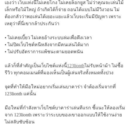
เองว่า เว็บแห่งนี้ไม่เคยโกง ไม่เคยล็อกยูส ไม่ว่าคุณจะเล่นไม้
เล็กหรือไม้ใหญ่ ถ้าเกิดได้ก็จ่าย ถอนได้แบบไม่มีวิงวอน ไม่
ต้องกลัวว่าพอเล่นได้เยอะแยะแล้วเว็บจะเริ่มมีปัญหา เพราะ
เหตุว่าที่นี่เขากล้าประกันว่า
• ไม่เคยเบี้ยว ไม่เคยอ้างระบบล่มเพื่อดึงเวลา
• ไม่ปิดเว็บไซต์หนีหลังจากมีคนเล่นได้มาก
• ไม่ปรับอัตราการแพ้ชนะตามยอดพนัน
แล้วก็ที่สำคัญเป็นเว็บไซต์แห่งนี้
123lionth
ไม่รับหน้าม้า ไม่ซื้อ
รีวิว ทุกคอมเมนต์ที่มองเห็นเป็นผู้เล่นจริงทั้งหมดทั้งปวง
จุดที่ทำให้มือใหม่อยากเริ่มเล่นบาคาร่า จำต้องเริ่มจากที่
123lionth แค่นั้น
มือใหม่ที่กำลังหาเว็บไซต์บาคาร่าเล่นทีแรก ชี้แนะให้ลองเริ่ม
จาก 123lionth เพราะว่าระบบของเขาออกแบบให้ใช้งานง่าย
ไม่สลับซับซ้อน