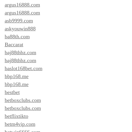
argus16888.com
argus16888.com
asb9999.com
askyouwin888
ba88th.com
Baccarat
baj88thbz.com
baj88thbz.com
baslot168bet.com
bbp168.me
bbp168.me
bestbet
betboxclubs.com
betboxclubs.com
betflixtikto
betm4vip.com
betwin6666.com