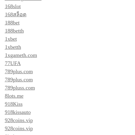
168slot
168สล็อต
188bet
188betth
1xbet
1xbetth
1xgameth.com
77UFA
789plus.com
789plus.com
789pluss.com
8lots.me
918Kiss
918kissauto
928coins.vip
928coins.vip