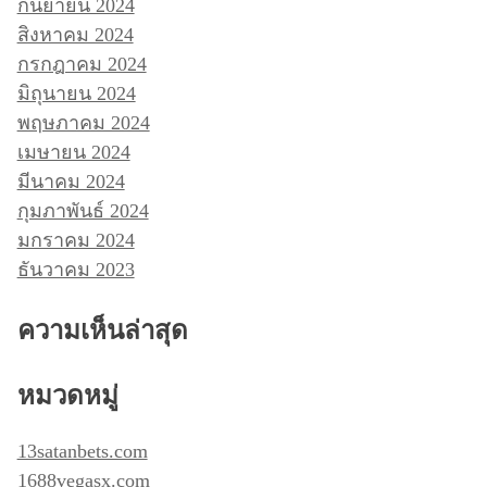
กันยายน 2024
สิงหาคม 2024
กรกฎาคม 2024
มิถุนายน 2024
พฤษภาคม 2024
เมษายน 2024
มีนาคม 2024
กุมภาพันธ์ 2024
มกราคม 2024
ธันวาคม 2023
ความเห็นล่าสุด
หมวดหมู่
13satanbets.com
1688vegasx.com