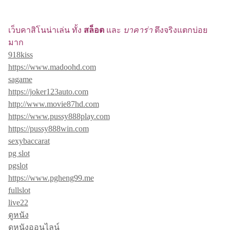
เว็บคาสิโนน่าเล่น ทั้ง
สล็อต
และ
บาคาร่า
ตึงจริงแตกบ่อย
มาก
918kiss
https://www.madoohd.com
sagame
https://joker123auto.com
http://www.movie87hd.com
https://www.pussy888play.com
https://pussy888win.com
sexybaccarat
pg slot
pgslot
https://www.pgheng99.me
fullslot
live22
ดูหนัง
ดูหนังออนไลน์