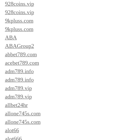
928coins.vip
928coins.vip
9kpluss.com
9kpluss.com
ABA
ABAGroup2
abbet789.com
acebet789.com
adm789.info
adm789.info
adm789.vip
adm789.vip
allbet24hr
allone745s.com
allone745s.com
alot66
alot666