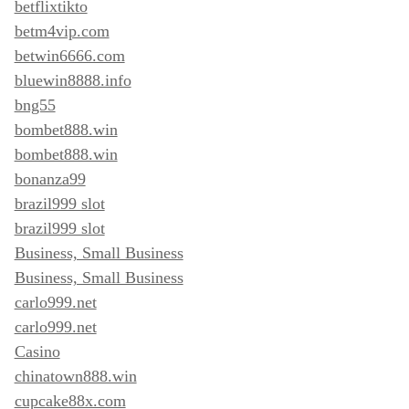
betflixtikto
betm4vip.com
betwin6666.com
bluewin8888.info
bng55
bombet888.win
bombet888.win
bonanza99
brazil999 slot
brazil999 slot
Business, Small Business
Business, Small Business
carlo999.net
carlo999.net
Casino
chinatown888.win
cupcake88x.com