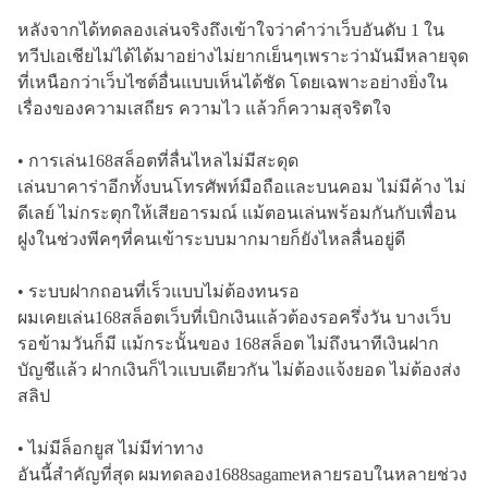
หลังจากได้ทดลองเล่นจริงถึงเข้าใจว่าคำว่าเว็บอันดับ 1 ใน
ทวีปเอเชียไม่ได้ได้มาอย่างไม่ยากเย็นๆเพราะว่ามันมีหลายจุด
ที่เหนือกว่าเว็บไซต์อื่นแบบเห็นได้ชัด โดยเฉพาะอย่างยิ่งใน
เรื่องของความเสถียร ความไว แล้วก็ความสุจริตใจ
• การเล่น168สล็อตที่ลื่นไหลไม่มีสะดุด
เล่นบาคาร่าอีกทั้งบนโทรศัพท์มือถือและบนคอม ไม่มีค้าง ไม่
ดีเลย์ ไม่กระตุกให้เสียอารมณ์ แม้ตอนเล่นพร้อมกันกับเพื่อน
ฝูงในช่วงพีคๆที่คนเข้าระบบมากมายก็ยังไหลลื่นอยู่ดี
• ระบบฝากถอนที่เร็วแบบไม่ต้องทนรอ
ผมเคยเล่น168สล็อตเว็บที่เบิกเงินแล้วต้องรอครึ่งวัน บางเว็บ
รอข้ามวันก็มี แม้กระนั้นของ 168สล็อต ไม่ถึงนาทีเงินฝาก
บัญชีแล้ว ฝากเงินก็ไวแบบเดียวกัน ไม่ต้องแจ้งยอด ไม่ต้องส่ง
สลิป
• ไม่มีล็อกยูส ไม่มีท่าทาง
อันนี้สำคัญที่สุด ผมทดลอง1688sagameหลายรอบในหลายช่วง