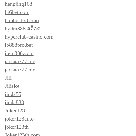
hengjing168
hi6bet.com
hubbet168.com
hydra888 สล็อต
hyperclub-casino.com
ib888pro.bet
item388.com
jaosua777.me
jaosua777.me
Jili
Jilislot
jinda55
jinda888
Joker123
joker123auto
joker123th
Joker123th.com