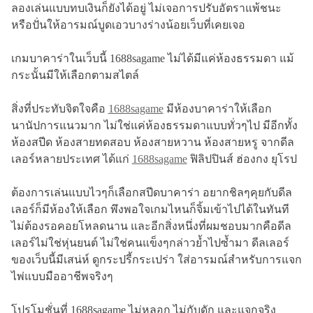
ลองเล่นแบบทบเงินก็ยังได้อยู่ ไม่เจอการปรับอัตราแพ้ชนะ
หรือปั่นให้อารมณ์บูดเอวบางร่างน้อยเว็บที่เคยเจอ
เกมบาคาร่าในเว็บนี้ 1688sagame ไม่ได้มีแค่ห้องธรรมดา แม้
กระนั้นมีให้เลือกตามสไตล์
สิ่งที่ประทับจิตใจคือ
1688sagame
มีห้องบาคาร่าให้เลือก
นานัปการแนวมาก ไม่ใช่แค่ห้องธรรมดาแบบทั่วๆไป มีอีกทั้ง
ห้องสปีด ห้องสายทดสอบ ห้องสายหวาน ห้องสายหรู จากดีล
เลอร์หลายประเทศ ได้แก่
1688sagame
ฟิลิปปินส์ ฮ่องกง ยุโรป
ต้องการเล่นแบบไวๆก็เลือกสปีดบาคาร่า อยากชิลๆคุยกับดีล
เลอร์ก็มีห้องให้เลือก พึงพอใจเกมไหนก็จิ้มเข้าไปได้ในทันที
ไม่ต้องรอคอยโหลดนาน และอีกสิ่งหนึ่งที่ผมชอบมากคือดีล
เลอร์ไม่ใช่หุ่นยนต์ ไม่ใช่คนแข็งๆกล่าวย้ำไปซ้ำมา ดีลเลอร์
ของเว็บนี้มีเสน่ห์ ดูกระปรี้กระเปร่า ใส่อารมณ์สำหรับการแจก
ไพ่แบบมืออาชีพจริงๆ
โปรโมชั่นที่ 1688sagame ไม่หลอก ไม่กับดัก และแจกจริง