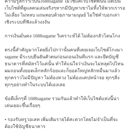
ความรู้สึกว่าเว็บนี้1688sagame ไม่ใช่แค่เว็บไซต์พนัน แต่เป็น
เว็บไซต์ที่ดูแลคนเล่นจริงๆหากมีปัญหาเขาไม่ทิ้งให้พวกเรารอ
ไม่เลี่ยง ไม่หลบ แถมตอบด้วยภาษามนุษย์ ไม่ใช่คำบอกเล่า
เชิงระบบที่ฟังแล้วงงงัน
การเงินมั่นคง 1688sagame วิเคราะห์ได้ ไม่ต้องกลัวโดนโกง
ตรงนี้สำคัญมากโดยยิ่งไปกว่านั้นคนที่เคยเจอเว็บไซต์โกงมา
sagame มีระบบยืนยันตัวตนก่อนถอนเงินทีแรก และยึดบัญชี
ธนาคารที่สมัครไว้แค่นั้น ทำให้แน่ใจว่าเงินจะไม่หลุดไปไหน
ผมถอนทั้งยอดเล็กหลักร้อยและก็ยอดใหญ่หลักหมื่นมาแล้ว
ทุกคราวไม่มีปัญหา ไม่ต้องทวง ไม่ต้องแคปหน้าจอ ทุกๆสิ่ง
ทุกๆอย่างทำในระบบได้เองเลย
ข้อดีเล็กๆที่ 1688sagame รวมกันแล้วทำให้เว็บไซต์แห่งนี้น่า
เล่นเยอะขึ้นเรื่อยๆ
• รองรับทรูวอเลท เพิ่มเติมรายได้สะดวกโดยไม่จำเป็นที่จะ
ต้องใช้บัญชีธนาคาร