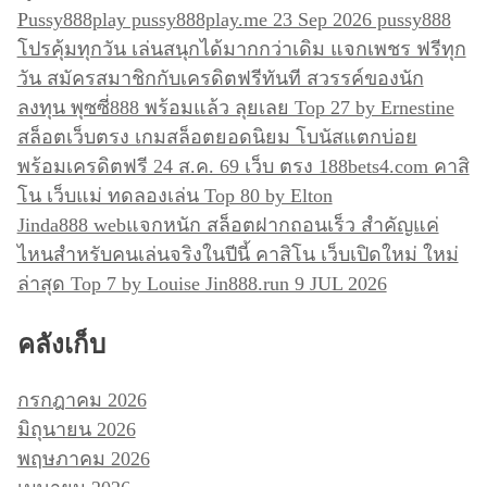
Pussy888play pussy888play.me 23 Sep 2026 pussy888
โปรคุ้มทุกวัน เล่นสนุกได้มากกว่าเดิม แจกเพชร ฟรีทุก
วัน สมัครสมาชิกกับเครดิตฟรีทันที สวรรค์ของนัก
ลงทุน พุซซี่888 พร้อมแล้ว ลุยเลย Top 27 by Ernestine
สล็อตเว็บตรง เกมสล็อตยอดนิยม โบนัสแตกบ่อย
พร้อมเครดิตฟรี 24 ส.ค. 69 เว็บ ตรง 188bets4.com คาสิ
โน เว็บแม่ ทดลองเล่น Top 80 by Elton
Jinda888 webแจกหนัก สล็อตฝากถอนเร็ว สำคัญแค่
ไหนสำหรับคนเล่นจริงในปีนี้ คาสิโน เว็บเปิดใหม่ ใหม่
ล่าสุด Top 7 by Louise Jin888.run 9 JUL 2026
คลังเก็บ
กรกฎาคม 2026
มิถุนายน 2026
พฤษภาคม 2026