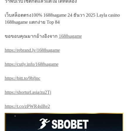
ว่าพบเว็บไซต์ก็ดีแล้วแต่ไม่ได้ทดลอง
เว็บสล็อตตรง100% 1688sagame 24 ธันวา 2025 Layla casino
1688sagame แตกง่าย Top 84
ขอขอบคุณมากอ้างอิงจาก
1688sagame
https://rebrand.ly/1688sagame
https://cutly.info/1688sagame
https://bitt.to/9bfjnc
https://shorturl.asia/zu2Tj
https://t.co/zPWR4slBe2