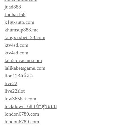
juad888
Judhai168
k1gt-auto.com
khumsup888.me
kingxxxbet123.com
ktv4sd.com
ktv4sd.com
lala55-casino.com
lalikabetsgame.com
lion123สล็อต
live22
live22slot
lnw365bet.com
lockdown168 เข้าสู่ระบบ
london6789.com
london6789.com