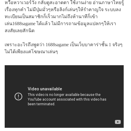
หวือหวาเวอร์วัง กลับดูสะอาดตา ใช้งานง่าย อ่านภาษาไทยรู้
เรื่องทุกคำ ไม่มีปุ่มมั่วๆหรือลิงก์เล่นๆให้รำคาญใจ ระบบลง
ทะเบียนเป็นสมาชิกก็เร็วมากไม่ถึงห้านาทีก็เข้า
เล่น1688sagame ได้แล้ว ไม่มีการถามข้อมูลแปลกๆให้เรา
สงสัยเลยสักนิด
เพราะอะไรถึงพูดว่า 1688sagame เป็นเว็บบาคาร่าชั้น 1 จริงๆ
ไม่ได้เพียงแค่โฆษณาเล่นๆ