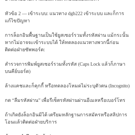
หัวข้อ 2 — เข้าระบบ: แนวทาง dgb222 เข้าระบบ และก็การ
แก้ไขปัญหา
การล็อกอินพื้นฐานเป็นใช้ยูสเซอร์รวมทั้งรหัสผ่าน แม้กระนั้น
หากไม่อาจจะเข้าระบบได้ ให้ทดลองแนวทางพวกนี้ก่อน
ติดต่อฝ่ายซัพพอร์ต:
สำรวจการพิมพ์ยูสเซอร์รวมทั้งรหัส (Caps Lock แล้วก็ภาษา
บนคีย์บอร์ด)
ล้างแคชและก็คุกกี้ หรือทดลองโหมดไม่ระบุตัวตน (Incognito)
กด “ลืมรหัสผ่าน” เพื่อรีเซ็ตรหัสผ่านผ่านอีเมลหรือเบอร์โทร
ถ้าเกิดยังล็อกอินมิได้ เตรียมหลักฐานการสมัครหรือสลิปการ
โอนแล้วติดต่อฝ่ายบริการ