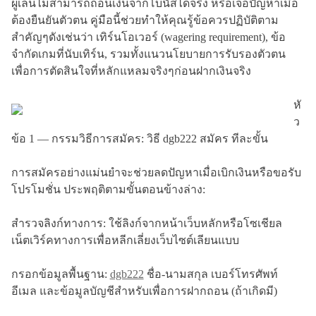
ผู้เล่นไม่สามารถถอนเงินจากโบนัสได้จริง หรือเจอปัญหาเมื่อ
ต้องยืนยันตัวตน คู่มือนี้ช่วยทำให้คุณรู้ข้อควรปฏิบัติตาม
สำคัญๆดังเช่นว่า เทิร์นโอเวอร์ (wagering requirement), ข้อ
จำกัดเกมที่นับเทิร์น, รวมทั้งแนวนโยบายการรับรองตัวตน
เพื่อการตัดสินใจที่หลักแหลมจริงๆก่อนฝากเงินจริง
หั
ว
ข้อ 1 — กรรมวิธีการสมัคร: วิธี dgb222 สมัคร ทีละขั้น
การสมัครอย่างแม่นยำจะช่วยลดปัญหาเมื่อเบิกเงินหรือขอรับ
โปรโมชั่น ประพฤติตามขั้นตอนข้างล่าง:
สำรวจลิงก์ทางการ: ใช้ลิงก์จากหน้าเว็บหลักหรือโซเชียล
เน็ตเวิร์คทางการเพื่อหลีกเลี่ยงเว็บไซต์เลียนแบบ
กรอกข้อมูลพื้นฐาน:
dgb222
ชื่อ-นามสกุล เบอร์โทรศัพท์
อีเมล และข้อมูลบัญชีสำหรับเพื่อการฝากถอน (ถ้าเกิดมี)