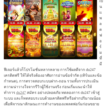
เป็
น
แ
พ
ล
ต
ฟ
อ
ร์
ม
ที่
มี
ฟีเจอร์แล้วก็โปรโมชั่นหลากหลาย การใช้ผลดีจาก du247
เครดิตฟรี ให้ได้จริงต้องอาศัยการอ่านข้อจำกัด (เทิร์นและข้อ
กำหนด), การตรวจสอบระบบฝาก-ถอน รวมทั้งการประเมิน
ความน่าวางใจจากรีวิวผู้ใช้งานจริง ก่อนเริ่มแนะนำให้
ทำการ
du247
สมัคร อย่างปลอดภัย ทดลองการ du247 เข้าสู่
ระบบ และก็ทดสอบระบบด้วยเครดิตฟรีหรือฝากปริมาณน้อย
เพื่อพิจารณาลักษณะการทำงานของแพลตฟอร์มก่อนขยาย