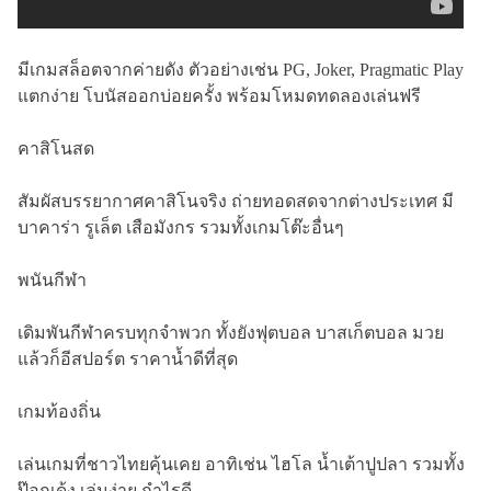
มีเกมสล็อตจากค่ายดัง ตัวอย่างเช่น PG, Joker, Pragmatic Play
แตกง่าย โบนัสออกบ่อยครั้ง พร้อมโหมดทดลองเล่นฟรี
คาสิโนสด
สัมผัสบรรยากาศคาสิโนจริง ถ่ายทอดสดจากต่างประเทศ มี
บาคาร่า รูเล็ต เสือมังกร รวมทั้งเกมโต๊ะอื่นๆ
พนันกีฬา
เดิมพันกีฬาครบทุกจำพวก ทั้งยังฟุตบอล บาสเก็ตบอล มวย
แล้วก็อีสปอร์ต ราคาน้ำดีที่สุด
เกมท้องถิ่น
เล่นเกมที่ชาวไทยคุ้นเคย อาทิเช่น ไฮโล น้ำเต้าปูปลา รวมทั้ง
ป๊อกเด้ง เล่นง่าย กำไรดี