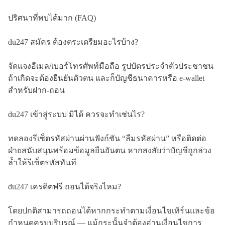
ปริศนาที่พบได้มาก (FAQ)
du247 สมัคร ต้องตระเตรียมอะไรบ้าง?
จัดแจงอีเมล/เบอร์โทรศัพท์มือถือ รูปบัตรประจำตัวประชาชน
ถ้าเกิดจะต้องยืนยันตัวตน และก็บัญชีธนาคารหรือ e-wallet
สำหรับฝาก-ถอน
du247 เข้าสู่ระบบ มิได้ ควรจะทำเช่นไร?
ทดลองรีเซ็ตรหัสผ่านผ่านฟังก์ชัน “ลืมรหัสผ่าน” หรือติดต่อ
ฝ่ายสนับสนุนพร้อมข้อมูลยืนยันตน หากสงสัยว่าบัญชีถูกล่วง
ล้ำให้รีเซ็ตรหัสทันที
du247 เครดิตฟรี ถอนได้จริงไหม?
โดยปกติสามารถถอนได้หากกระทำตามเงื่อนไขเทิร์นและข้อ
กำหนดครบบริบรูณ์ — แม้กระนั้นจำต้องอ่านเงื่อนไขการ