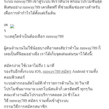
ระบบ runway789 เข้าสู่ระบบ ที่เร็วทันใจ พร้อมโปรโมชั่นสุด
พิเศษอย่าง runway789 เครดิตฟรี ที่ช่วยเพิ่มช่องทางสำหรับ
เพื่อการทำกำไรได้ตั้งแต่เริ่มต้น
เพ
ร
าะเหตุใดจำเป็นต้องเลือก runway789
ผู้คนจำนวนไม่ใช้น้อยบางทีอาจสงสัยว่าทำไม runway789 ก็
เลยเป็นที่นิยมอย่างยิ่ง เราได้เก็บจุดเด่นเด่นๆมาไว้ดังนี้:
สมัครง่าย ใช้เวลาไม่ถึง 1 นาที
รองรับอีกทั้งระบบ iOS,
runway789 สมัคร
Android รวมทั้ง
คอมพิวเตอร์
ระบบฝากถอนอัตโนมัติ ทำรายการด้านใน 30 วินาที
โปรโมชั่นมากมาย แจกโบนัสแล้วก็ เครดิตฟรี ทุกๆวัน
คณะทำงานมือโปรรอบริการตลอด 24 ชั่วโมง
วิธี runway789 สมัคร รวมทั้งเข้าสู่ระบบ
กรรมวิธีการสมัครสมาชิก