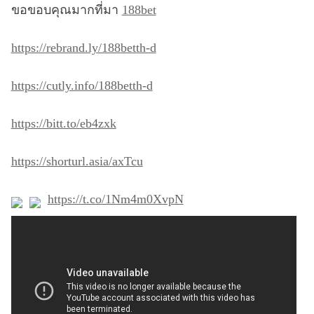
ขอขอบคุณมากที่มา
188bet
https://rebrand.ly/188betth-d
https://cutly.info/188betth-d
https://bitt.to/eb4zxk
https://shorturl.asia/axTcu
https://t.co/1Nm4m0XvpN