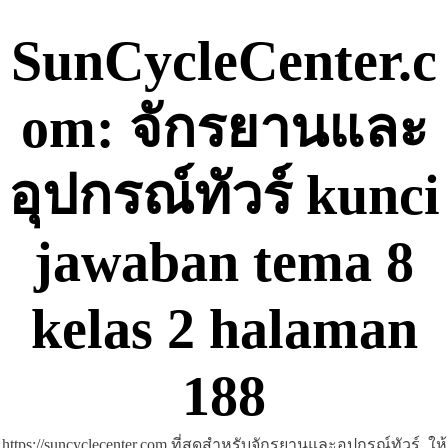
Skip
to
SunCycleCenter.c
content
om: จักรยานและ
อุปกรณ์ทัวร์ kunci
jawaban tema 8
kelas 2 halaman
188
https://suncyclecenter.com ที่สุดสำหรับจักรยานและอุปกรณ์ทัวร์, ให้