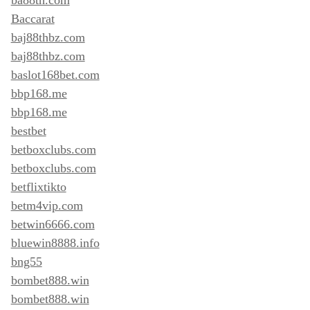
Baccarat
baj88thbz.com
baj88thbz.com
baslot168bet.com
bbp168.me
bbp168.me
bestbet
betboxclubs.com
betboxclubs.com
betflixtikto
betm4vip.com
betwin6666.com
bluewin8888.info
bng55
bombet888.win
bombet888.win