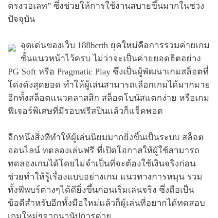
ตรงวอเลท” ซึ่งช่วยให้การใช้งานสบายขึ้นมากในช่วง
ปัจจุบัน
จุดเด่นของเว็บ 188betth ยุคใหม่คือการรวมค่ายเกม
ชั้นแนวหน้าไว้ครบ ไม่ว่าจะเป็นค่ายยอดฮิตอย่าง
PG Soft หรือ Pragmatic Play ซึ่งเป็นผู้พัฒนาเกมสล็อตที่
โด่งดังสุดยอด ทำให้ผู้เล่นสามารถเลือกเกมได้มากมาย
อีกทั้งสล็อตแนวคลาสสิก สล็อตโบนัสแตกง่าย หรือเกม
ฟีเจอร์พิเศษที่มีรอบฟรีสปินแล้วก็แจ็คพอต
อีกหนึ่งสิ่งที่ทำให้ผู้เล่นนิยมมากยิ่งขึ้นเป็นระบบ สล็อต
ออนไลน์ ทดลองเล่นฟรี ที่เปิดโอกาสให้ผู้ใช้สามารถ
ทดลองเกมได้โดยไม่จำเป็นที่จะต้องใช้เงินจริงก่อน
ช่วยทำให้รู้เรื่องแบบอย่างเกม แนวทางการหมุน รวม
ทั้งฟีพบร์ต่างๆได้ดียิ่งขึ้นก่อนเริ่มเล่นจริง ซึ่งถือเป็น
ข้อดีสำหรับอีกทั้งมือใหม่แล้วก็ผู้เล่นที่อยากได้ทดสอบ
เกมใหม่ๆจากนานัปการค่าย