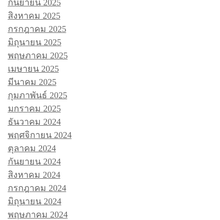
กันยายน 2025
สิงหาคม 2025
กรกฎาคม 2025
มิถุนายน 2025
พฤษภาคม 2025
เมษายน 2025
มีนาคม 2025
กุมภาพันธ์ 2025
มกราคม 2025
ธันวาคม 2024
พฤศจิกายน 2024
ตุลาคม 2024
กันยายน 2024
สิงหาคม 2024
กรกฎาคม 2024
มิถุนายน 2024
พฤษภาคม 2024