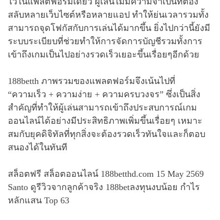
ไว้ในแพลตฟอร์มเดียว ผู้เล่นไม่มีความจำเป็นที่ต้อง
สลับหลายเว็บไซต์หรือหลายแอป ทำให้ย่นเวลารวมทั้ง
สามารถจุดโฟกัสกับการเล่นได้มากขึ้น ยิ่งไปกว่านี้ยังมี
ระบบระเบียบที่ช่วยทำให้การจัดการบัญชีรวมทั้งการ
เข้าถึงเกมเป็นไปอย่างรวดเร็วเยอะขึ้นเรื่อยๆอีกด้วย
188betth ภาพรวมของแพลตฟอร์มจึงเน้นไปที่
“ความเร็ว + ความง่าย + ความครบวงจร” ซึ่งเป็นสิ่ง
สำคัญที่ทำให้ผู้เล่นสามารถเข้าถึงประสบการณ์เกม
ออนไลน์ได้อย่างมีประสิทธิภาพเพิ่มขึ้นเรื่อยๆ เหมาะ
สมกับยุคดิจิทัลที่ทุกสิ่งจะต้องรวดเร็วทันใจและก็ตอบ
สนองได้ในทันที
สล็อตฟรี สล็อตออนไลน์ 188betthd.com 15 May 2569
Santo ดูรีวิวจากลูกค้าจริง 188betลงทุนงบน้อย กำไร
หลักแสน Top 63