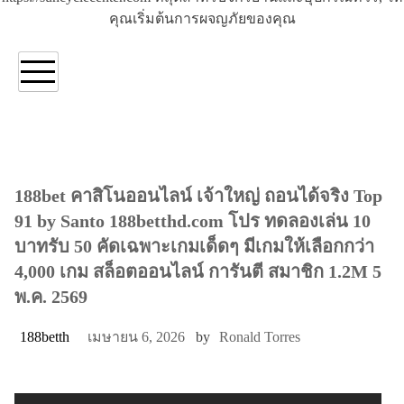
คุณเริ่มต้นการผจญภัยของคุณ
188bet คาสิโนออนไลน์ เจ้าใหญ่ ถอนได้จริง Top
91 by Santo 188betthd.com โปร ทดลองเล่น 10
บาทรับ 50 คัดเฉพาะเกมเด็ดๆ มีเกมให้เลือกกว่า
4,000 เกม สล็อตออนไลน์ การันตี สมาชิก 1.2M 5
พ.ค. 2569
188betth
เมษายน 6, 2026
by
Ronald Torres