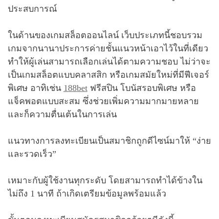
ประสบการณ์
ในด้านของเกมสล็อตออนไลน์ เว็บประเภทนี้ชอบรวม
เกมจากนานาประการค่ายชั้นแนวหน้าเอาไว้ในที่เดียว
ทำให้ผู้เล่นสามารถเลือกเล่นได้ตามความชอบ ไม่ว่าจะ
เป็นเกมสล็อตแบบคลาสสิก หรือเกมสมัยใหม่ที่มีฟีเจอร์
พิเศษ อาทิเช่น
188bet
ฟรีสปิน โบนัสรอบพิเศษ หรือ
แจ็คพอตแบบสะสม ซึ่งช่วยเพิ่มความมากมายหลาย
และก็ความตื่นเต้นในการเล่น
แนวทางการลงทะเบียนเป็นสมาชิกถูกดีไซน์มาให้ “ง่าย
และรวดเร็ว”
เหมาะกับผู้ใช้งานทุกระดับ โดยสามารถทำได้ข้างใน
ไม่ถึง 1 นาที ถ้าเกิดเตรียมข้อมูลพร้อมแล้ว