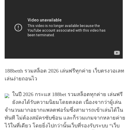
188betth รวมสล็อต 2026 เล่นฟรีทุกค่าย เว็บตรงวอเลท
เล่นง่ายถอนไว
ในปี 2026 กระแส 188bet รวมสล็อตทุกค่าย เล่นฟรี
ยังคงได้รับความนิยมโดยตลอด เนื่องจากว่าผู้เล่น
จำนวนมากอยากแพลตฟอร์มซึ่งสามารถเข้าเล่นได้ใน
ทันที ไม่ต้องสมัครซับซ้อน และก็รวมเกมจากหลายค่าย
ไว้ในที่เดียว โดยยิ่งไปกว่านั้นเว็บที่รองรับระบบ “เว็บ