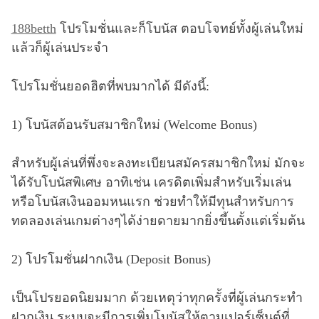
188betth
โปรโมชั่นและก็โบนัส ตอบโจทย์ทั้งผู้เล่นใหม่
แล้วก็ผู้เล่นประจำ
โปรโมชั่นยอดฮิตที่พบมากได้ มีดังนี้:
1) โบนัสต้อนรับสมาชิกใหม่ (Welcome Bonus)
สำหรับผู้เล่นที่พึ่งจะลงทะเบียนสมัครสมาชิกใหม่ มักจะ
ได้รับโบนัสพิเศษ อาทิเช่น เครดิตเพิ่มสำหรับเริ่มเล่น
หรือโบนัสเงินออมหนแรก ช่วยทำให้มีทุนสำหรับการ
ทดลองเล่นเกมต่างๆได้ง่ายดายมากยิ่งขึ้นตั้งแต่เริ่มต้น
2) โปรโมชั่นฝากเงิน (Deposit Bonus)
เป็นโปรยอดนิยมมาก ด้วยเหตุว่าทุกครั้งที่ผู้เล่นกระทำ
ฝากเงิน ระบบจะมีการเพิ่มโบนัสให้ตามเปอร์เซ็นต์ที่