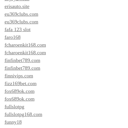
erisauto.site
eu369clubs.com
eu369clubs.com
fafa 123 slot
faro168
fcharoenkit168.com
fcharoenkit168.com
finfinbet789.com
finfinbet789.com
finnivips.com
fizz169bet.com
fox689ok.com
fox689ok.com
fullslotpg
fullslotpg168.com
funny18