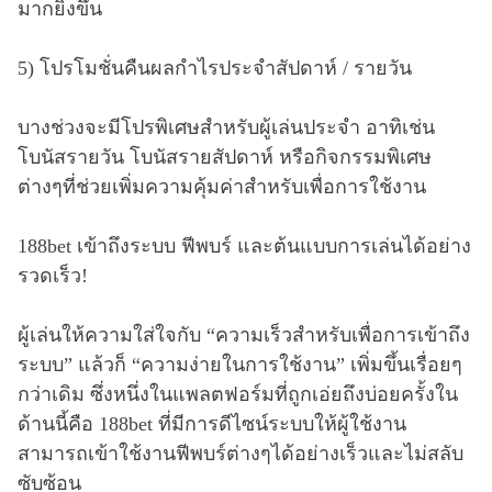
มากยิ่งขึ้น
5) โปรโมชั่นคืนผลกำไรประจำสัปดาห์ / รายวัน
บางช่วงจะมีโปรพิเศษสำหรับผู้เล่นประจำ อาทิเช่น
โบนัสรายวัน โบนัสรายสัปดาห์ หรือกิจกรรมพิเศษ
ต่างๆที่ช่วยเพิ่มความคุ้มค่าสำหรับเพื่อการใช้งาน
188bet เข้าถึงระบบ ฟีพบร์ และต้นแบบการเล่นได้อย่าง
รวดเร็ว!
ผู้เล่นให้ความใส่ใจกับ “ความเร็วสำหรับเพื่อการเข้าถึง
ระบบ” แล้วก็ “ความง่ายในการใช้งาน” เพิ่มขึ้นเรื่อยๆ
กว่าเดิม ซึ่งหนึ่งในแพลตฟอร์มที่ถูกเอ่ยถึงบ่อยครั้งใน
ด้านนี้คือ 188bet ที่มีการดีไซน์ระบบให้ผู้ใช้งาน
สามารถเข้าใช้งานฟีพบร์ต่างๆได้อย่างเร็วและไม่สลับ
ซับซ้อน