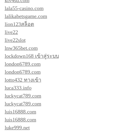
ktv4sd.com
lala55-casino.com
lalikabetsgame.com
lion123สล็อต
live22
live22slot
lnw365bet.com
lockdown168 เข้าสู่ระบบ
london6789.com
london6789.com
lotto432 ทางเข้า
luca333.info
luckycat789.com
luckycat789.com
luis16888.com
luis16888.com
luke999.net