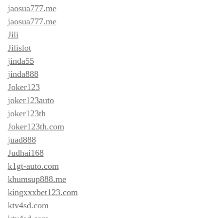
jaosua777.me
jaosua777.me
Jili
Jilislot
jinda55
jinda888
Joker123
joker123auto
joker123th
Joker123th.com
juad888
Judhai168
k1gt-auto.com
khumsup888.me
kingxxxbet123.com
ktv4sd.com