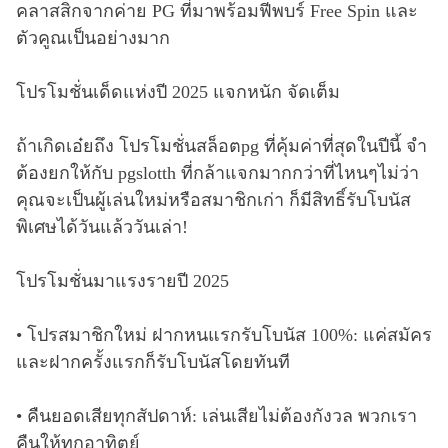
คลาสสิกจากค่าย PG ที่มาพร้อมฟีพบร์ Free Spin และ
ตัวคูณเป็นอย่างมาก
โปรโมชั่นเด็ดแห่งปี 2025 แจกหนัก จัดเต็ม
ถ้าเกิดเอ๋ยถึง โปรโมชั่นสล็อตpg ที่คุ้มค่าที่สุดในปีนี้ จำ
ต้องยกให้กับ pgslotth ที่กล้าแจกมากกว่าที่ไหนๆไม่ว่า
คุณจะเป็นผู้เล่นใหม่หรือสมาชิกเก่า ก็มีสิทธิ์รับโบนัส
พิเศษได้วันแล้ววันเล่า!
โปรโมชั่นมาแรงรายปี 2025
• โปรสมาชิกใหม่ ฝากหนแรกรับโบนัส 100%: แค่สมัคร
และฝากครั้งแรกก็รับโบนัสโดยทันที
• คืนยอดเสียทุกสัปดาห์: เล่นเสียไม่ต้องกังวล พวกเรา
คืนให้ทุกอาทิตย์