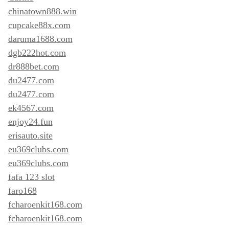
chinatown888.win
cupcake88x.com
daruma1688.com
dgb222hot.com
dr888bet.com
du2477.com
du2477.com
ek4567.com
enjoy24.fun
erisauto.site
eu369clubs.com
eu369clubs.com
fafa 123 slot
faro168
fcharoenkit168.com
fcharoenkit168.com