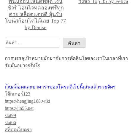
พนันออนไลน์ดีที่สุด เงิน
วงจร Top 35 by Felica
แ
ชัวร์ โอนไวทดลองฟรีทุก
น
ค่าย สล็อตแตกดี ลุ้นรับ
ว
โบนัสก้อนโตได้เลย Top 77
by Denise
เ
รื่
ค้นหา
อ
สำหรับ:
ง
การบรรลุเป้าหมายมักมากับการตัดสินใจของเราในเวลาที่เรา
รับมันอย่างจริงใจ
เว็บสล็อตและบาคาร่าของโครตดีเว็บนี้เล่นแล้วรวยจัดๆ
โจ๊กเกอร์123
https://hengjing168.wiki
https://jin55.net
slot99
slot66
สล็อตเว็บตรง