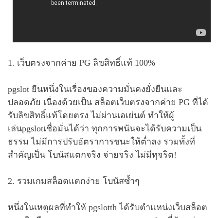
1. เว็บตรงจากค่าย PG ลิขสิทธิ์แท้ 100%
pgslot ยืนหนึ่งในเรื่องของความมั่นคงยั่งยืนและ
ปลอดภัย เนื่องด้วยเป็น สล็อตเว็บตรงจากค่าย PG ที่ได้
รับลิขสิทธิ์แท้โดยตรง ไม่ผ่านเอเย่นต์ ทำให้ผู้
เล่นpgslotเชื่อมั่นได้ว่า ทุกการพนันจะได้รับความเป็น
ธรรม ไม่มีการปรับอัตราการชนะให้ต่ำลง รวมทั้งที่
สำคัญเป็น โบนัสแตกจริง จ่ายจริง ไม่มีทุจริต!
2. รวมเกมสล็อตแตกง่าย โบนัสซ้ำๆ
หนึ่งในเหตุผลที่ทำให้ pgslotth ได้รับตำแหน่งเว็บสล็อต