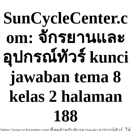
Skip
to
SunCycleCenter.c
content
om: จักรยานและ
อุปกรณ์ทัวร์ kunci
jawaban tema 8
kelas 2 halaman
188
https://suncyclecenter.com ที่สุดสำหรับจักรยานและอุปกรณ์ทัวร์, ให้