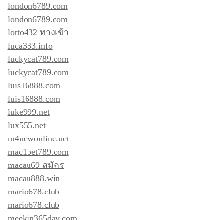
london6789.com
london6789.com
lotto432 ทางเข้า
luca333.info
luckycat789.com
luckycat789.com
luis16888.com
luis16888.com
luke999.net
lux555.net
m4newonline.net
mac1bet789.com
macau69 สมัคร
macau888.win
mario678.club
mario678.club
meekin365day.com