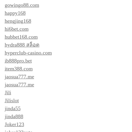
gowingo88.com
happy168
hengjing168
hi6bet.com
hubbet168.com
hydra888 สล็อต
hyperclub-casino.com
ib888pro.bet
item388.com
jaosua777.me
jaosua777.me
Jili
Jilislot
jinda55
jinda888
Joker123