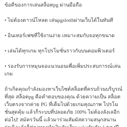
ข้อดีของการเล่นสล็อตpg ผ่านมือถือ
• ไม่ต้องดาวน์โหลด เล่นpgslotthผ่านเว็บได้ในทันที
• อินเทอร์เฟซที่ใช้งานง่าย เหมาะสมกับจอทุกขนาด
• เล่นได้ทุกเกม ทุกโปรโมชั่นราวกับบนคอมพิวเตอร์
• รองรับการหมุนจอแนวนอนเพื่อเพิ่มประสบการณ์เล่น
เกม
ถ้าเกิดคุณกำลังมองหาเว็บไซต์สล็อตที่ครบถ้วนบริบูรณ์
ที่สุด สล็อตpg คือคำตอบของคุณ ด้วยความเป็น สล็อต
เว็บตรงจากค่าย PG ที่เต็มไปด้วยเกมคุณภาพ โปรโม
ชั่นสุดคุ้ม แล้วก็ระบบที่ปลอดภัย 100% ไม่ต้องลังเลอีก
ต่อไป! สมัครวันนี้ แล้วมาร่วมสัมผัสความสนุกสนาน