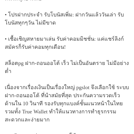
• โปรฝากประจำ รับโบนัสเพิ่ม: ฝากวันแล้ววันเล่า รับ
โบนัสทุกๆวัน ไม่มีขาด
• เชื้อเชิญสหายมาเล่น รับค่าคอมมิชชั่น: แค่แชร์ลิงก์
สมัครก็รับค่าคอมทุกเดือน!
สล็อตpg ฝาก-ถอนออโต้ เร็ว ไม่เป็นอันตราย ไม่มีอย่าง
ต่ำ
เนื่องจากเรื่องเงินเป็นเรื่องใหญ่ pgslot จึงเลือกใช้ ระบบ
ฝาก-ถอนออโต้ ที่นำสมัยที่สุด ประกันความรวดเร็ว
ด้านใน 10 วินาที รองรับทุกแบงค์ชั้นแนวหน้าในไทย
รวมทั้ง True Wallet ทำให้แนวทางการทำธุรกรรม
สะดวกและง่ายมาก