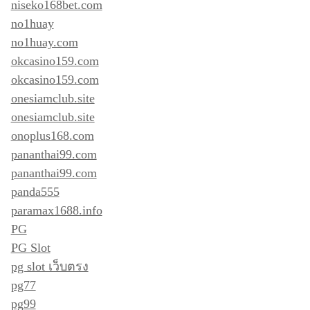
niseko168bet.com
no1huay
no1huay.com
okcasino159.com
okcasino159.com
onesiamclub.site
onesiamclub.site
onoplus168.com
pananthai99.com
pananthai99.com
panda555
paramax1688.info
PG
PG Slot
pg slot เว็บตรง
pg77
pg99