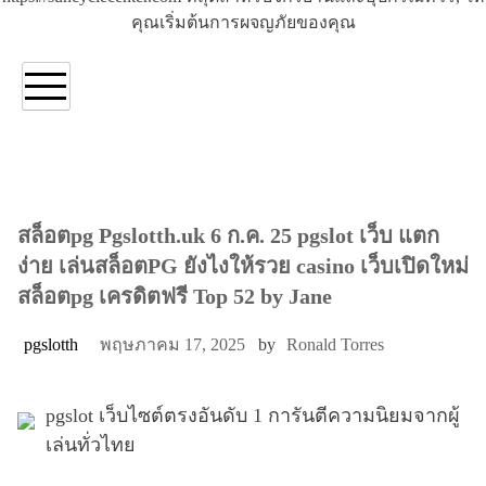
คุณเริ่มต้นการผจญภัยของคุณ
สล็อตpg Pgslotth.uk 6 ก.ค. 25 pgslot เว็บ แตก
ง่าย เล่นสล็อตPG ยังไงให้รวย casino เว็บเปิดใหม่
สล็อตpg เครดิตฟรี Top 52 by Jane
pgslotth
พฤษภาคม 17, 2025
by
Ronald Torres
pgslot เว็บไซต์ตรงอันดับ 1 การันตีความนิยมจากผู้
เล่นทั่วไทย