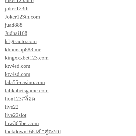
joker123auto
joker123th
Joker123th.com
juad888
Judhai168
k1gt-auto.com
khumsup888.me
kingxxxbet123.com
ktv4sd.com
ktv4sd.com
lala55-casino.com
lalikabetsgame.com
lion123สล็อต
live22
live22slot
lnw365bet.com
lockdown168 เข้าสู่ระบบ