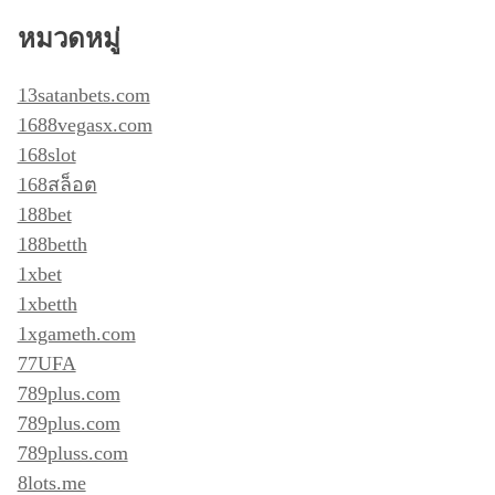
หมวดหมู่
13satanbets.com
1688vegasx.com
168slot
168สล็อต
188bet
188betth
1xbet
1xbetth
1xgameth.com
77UFA
789plus.com
789plus.com
789pluss.com
8lots.me