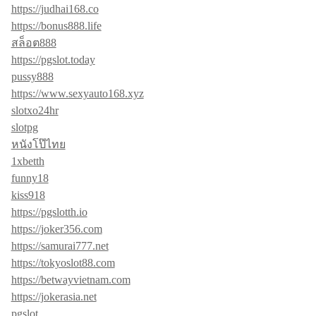
https://judhai168.co
https://bonus888.life
สล็อต888
https://pgslot.today
pussy888
https://www.sexyauto168.xyz
slotxo24hr
slotpg
หนังโป๊ไทย
1xbetth
funny18
kiss918
https://pgslotth.io
https://joker356.com
https://samurai777.net
https://tokyoslot88.com
https://betwayvietnam.com
https://jokerasia.net
pgslot