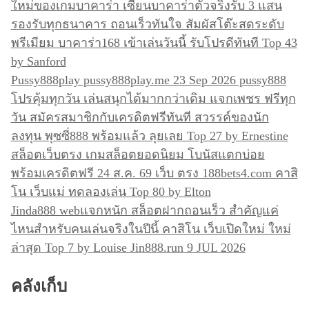
ใหม่ของเกมบาคาร่า เซียนบาคาร่าตัวจริงรับ 3 แสน
รองรับทุกธนาคาร ถอนเร็วทันใจ สัมผัสโต๊ะสดระดับ
พรีเมียม บาคาร่า168 เข้าเล่นวันนี้ รับโปรดีทันที Top 43
by Sanford
Pussy888play pussy888play.me 23 Sep 2026 pussy888
โปรคุ้มทุกวัน เล่นสนุกได้มากกว่าเดิม แจกเพชร ฟรีทุก
วัน สมัครสมาชิกกับเครดิตฟรีทันที สวรรค์ของนัก
ลงทุน พุซซี่888 พร้อมแล้ว ลุยเลย Top 27 by Ernestine
สล็อตเว็บตรง เกมสล็อตยอดนิยม โบนัสแตกบ่อย
พร้อมเครดิตฟรี 24 ส.ค. 69 เว็บ ตรง 188bets4.com คาสิ
โน เว็บแม่ ทดลองเล่น Top 80 by Elton
Jinda888 webแจกหนัก สล็อตฝากถอนเร็ว สำคัญแค่
ไหนสำหรับคนเล่นจริงในปีนี้ คาสิโน เว็บเปิดใหม่ ใหม่
ล่าสุด Top 7 by Louise Jin888.run 9 JUL 2026
คลังเก็บ