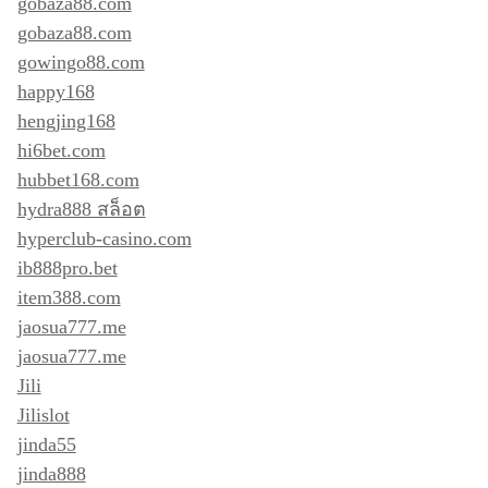
gobaza88.com
gobaza88.com
gowingo88.com
happy168
hengjing168
hi6bet.com
hubbet168.com
hydra888 สล็อต
hyperclub-casino.com
ib888pro.bet
item388.com
jaosua777.me
jaosua777.me
Jili
Jilislot
jinda55
jinda888