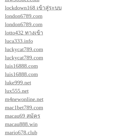
lockdown168 เข้าสู่ระบบ
london6789.com
london6789.com
lotto432 ทางเข้า
luca333.info
luckycat789.com
luckycat789.com
luis16888.com
luis16888.com
luke999.net
lux555.net
m4newonline.net
mac1bet789.com
macau69 สมัคร
macau888.win
mario678.club