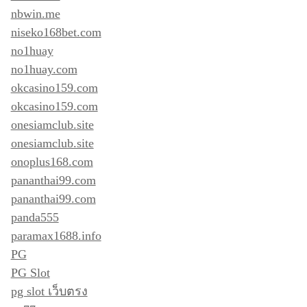
nbwin.me
niseko168bet.com
no1huay
no1huay.com
okcasino159.com
okcasino159.com
onesiamclub.site
onesiamclub.site
onoplus168.com
pananthai99.com
pananthai99.com
panda555
paramax1688.info
PG
PG Slot
pg slot เว็บตรง