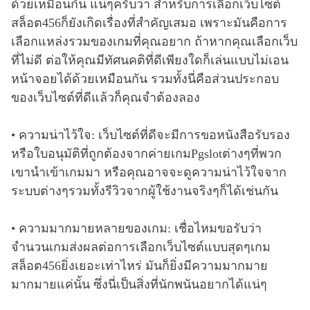
ด้วยเหมือนกัน แน่ๆครับว่า สำหรับการเลือกเว็บไซต์
สล็อต456ก็ยังเกิดเรื่องที่สำคัญเสมอ เพราะมันคือการ
เลือกแหล่งรวมของเกมที่คุณอยาก ถ้าหากคุณเลือกเว็บ
ที่ไม่ดี ต่อให้คุณมีทัศนคติที่ดีเพียงใดก็เล่นแบบไม่เอน
หน้าจอยได้ด้วยเหมือนกัน รวมทั้งนี่คือส่วนประกอบ
ของเว็บไซต์ที่ดีแล้วก็คุณจำต้องลอง
• ความน่าไว้ใจ: เว็บไซต์ที่ดีจะมีการขอหนังสือรับรอง
หรือใบอนุมัติที่ถูกต้องจากค่ายเกมPgslotต่างๆที่พวก
เขานำเข้าเกมมา หรือคุณอาจจะดูความน่าไว้ใจจาก
ระบบต่างๆรวมทั้งรีวิวจากผู้ใช้งานจริงๆก็ได้เช่นกัน
• ความมากมายหลายของเกม: เชื่อไหมขอรับว่า
จำนวนเกมส่งผลต่อการเลือกเว็บไซต์แบบสุดๆเกม
สล็อต456ยิ่งเยอะเท่าไหร่ มันก็ยิ่งมีความมากมาย
มากมายแค่นั้น ซึ่งนี่เป็นสิ่งที่นักพนันอยากได้แน่ๆ