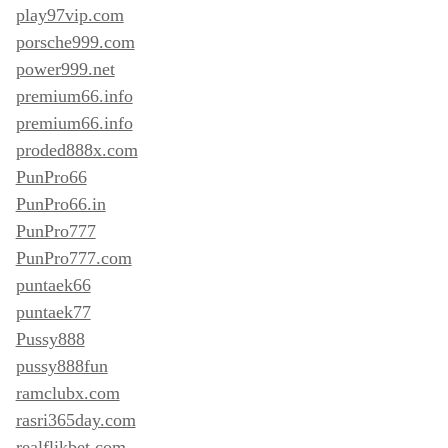
play97vip.com
porsche999.com
power999.net
premium66.info
premium66.info
proded888x.com
PunPro66
PunPro66.in
PunPro777
PunPro777.com
puntaek66
puntaek77
Pussy888
pussy888fun
ramclubx.com
rasri365day.com
realflikbet.com