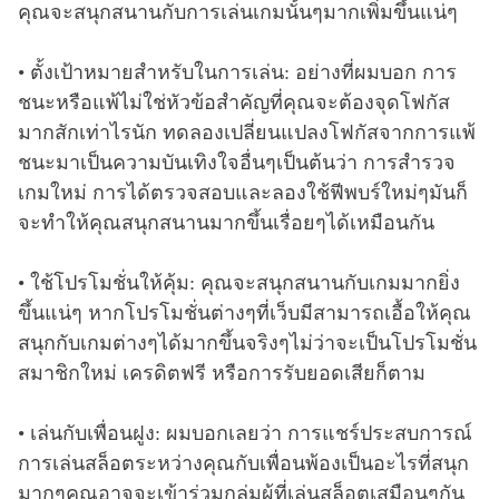
คุณจะสนุกสนานกับการเล่นเกมนั้นๆมากเพิ่มขึ้นแน่ๆ
• ตั้งเป้าหมายสำหรับในการเล่น: อย่างที่ผมบอก การ
ชนะหรือแพ้ไม่ใช่หัวข้อสำคัญที่คุณจะต้องจุดโฟกัส
มากสักเท่าไรนัก ทดลองเปลี่ยนแปลงโฟกัสจากการแพ้
ชนะมาเป็นความบันเทิงใจอื่นๆเป็นต้นว่า การสำรวจ
เกมใหม่ การได้ตรวจสอบและลองใช้ฟีพบร์ใหม่ๆมันก็
จะทำให้คุณสนุกสนานมากขึ้นเรื่อยๆได้เหมือนกัน
• ใช้โปรโมชั่นให้คุ้ม: คุณจะสนุกสนานกับเกมมากยิ่ง
ขึ้นแน่ๆ หากโปรโมชั่นต่างๆที่เว็บมีสามารถเอื้อให้คุณ
สนุกกับเกมต่างๆได้มากขึ้นจริงๆไม่ว่าจะเป็นโปรโมชั่น
สมาชิกใหม่ เครดิตฟรี หรือการรับยอดเสียก็ตาม
• เล่นกับเพื่อนฝูง: ผมบอกเลยว่า การแชร์ประสบการณ์
การเล่นสล็อตระหว่างคุณกับเพื่อนพ้องเป็นอะไรที่สนุก
มากๆคุณอาจจะเข้าร่วมกลุ่มผู้ที่เล่นสล็อตเสมือนๆกัน