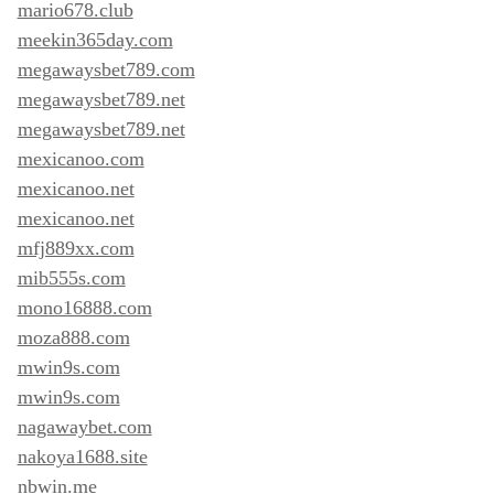
mario678.club
meekin365day.com
megawaysbet789.com
megawaysbet789.net
megawaysbet789.net
mexicanoo.com
mexicanoo.net
mexicanoo.net
mfj889xx.com
mib555s.com
mono16888.com
moza888.com
mwin9s.com
mwin9s.com
nagawaybet.com
nakoya1688.site
nbwin.me