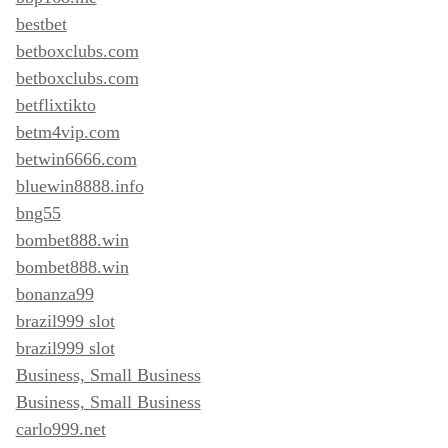
bestbet
betboxclubs.com
betboxclubs.com
betflixtikto
betm4vip.com
betwin6666.com
bluewin8888.info
bng55
bombet888.win
bombet888.win
bonanza99
brazil999 slot
brazil999 slot
Business, Small Business
Business, Small Business
carlo999.net