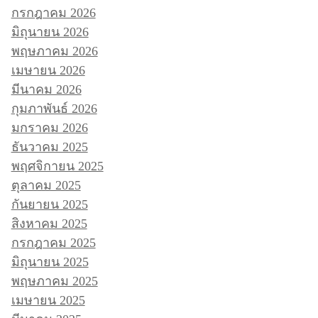
กรกฎาคม 2026
มิถุนายน 2026
พฤษภาคม 2026
เมษายน 2026
มีนาคม 2026
กุมภาพันธ์ 2026
มกราคม 2026
ธันวาคม 2025
พฤศจิกายน 2025
ตุลาคม 2025
กันยายน 2025
สิงหาคม 2025
กรกฎาคม 2025
มิถุนายน 2025
พฤษภาคม 2025
เมษายน 2025